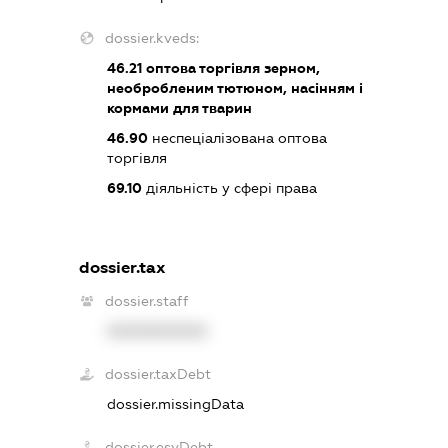
dossier.kveds:
46.21
оптова торгівля зерном,
необробленим тютюном, насінням і
кормами для тварин
46.90
неспеціалізована оптова
торгівля
69.10
діяльність у сфері права
dossier.tax
dossier.staff
XXXXXXXXXX
dossier.taxDebt
dossier.missingData
dossier.esvDebt