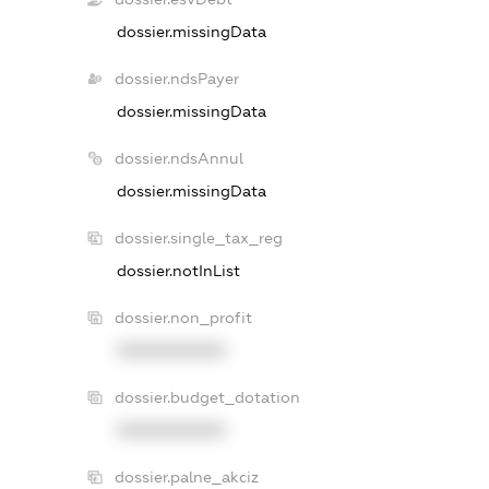
dossier.missingData
dossier.ndsPayer
dossier.missingData
dossier.ndsAnnul
dossier.missingData
dossier.single_tax_reg
dossier.notInList
dossier.non_profit
XXXXXXXXXX
dossier.budget_dotation
XXXXXXXXXX
dossier.palne_akciz