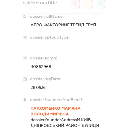
riskFactors.title
0
0
0
dossier.fullName:
АГРО ФАКТОРИНГ ТРЕЙД ГРУП
dossier.opfSubType:
-
dossier.edrpo:
40862968
dossier.regDate:
28.09.16
dossier.foundersAndBenef:
ПАРХОМЕНКО МАР'ЯНА
ВОЛОДИМИРІВНА
dossier.founderAddress
М.КИЇВ,
ДНІПРОВСЬКИЙ РАЙОН ВУЛИЦЯ