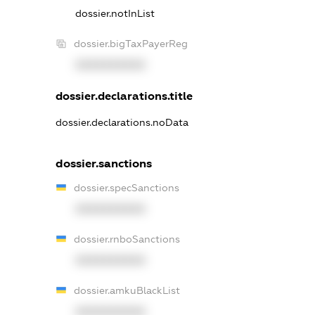
dossier.notInList
dossier.bigTaxPayerReg
XXXXXXXXXX
dossier.declarations.title
dossier.declarations.noData
dossier.sanctions
dossier.specSanctions
XXXXXXXXXX
dossier.rnboSanctions
XXXXXXXXXX
dossier.amkuBlackList
XXXXXXXXXX