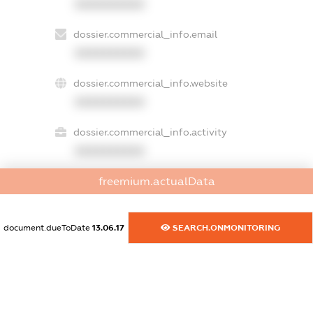
XXXXXXXXXX
dossier.commercial_info.email
XXXXXXXXXX
dossier.commercial_info.website
XXXXXXXXXX
dossier.commercial_info.activity
XXXXXXXXXX
freemium.actualData
freemium.exampleText_1
freemium.exampleText_2
document.dueToDate
13.06.17
SEARCH.ONMONITORING
freemium.anonymousPerSearch2
FREEMIUM.DETAILS
FREEMIUM.REGISTER