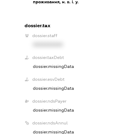
проживання, н. в. і. у.
dossier.tax
dossier.staff
XXXXXXXXXX
dossier.taxDebt
dossier.missingData
dossier.esvDebt
dossier.missingData
dossier.ndsPayer
dossier.missingData
dossier.ndsAnnul
dossier.missingData