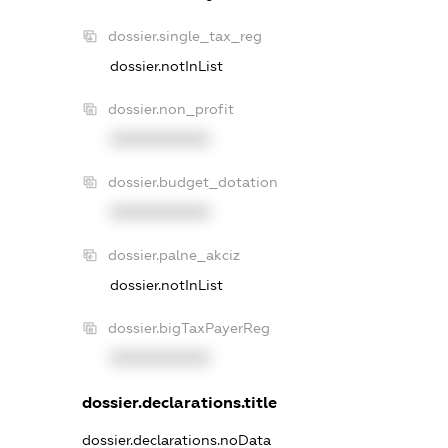
dossier.single_tax_reg
dossier.notInList
dossier.non_profit
XXXXXXXXXX
dossier.budget_dotation
XXXXXXXXXX
dossier.palne_akciz
dossier.notInList
dossier.bigTaxPayerReg
XXXXXXXXXX
dossier.declarations.title
dossier.declarations.noData