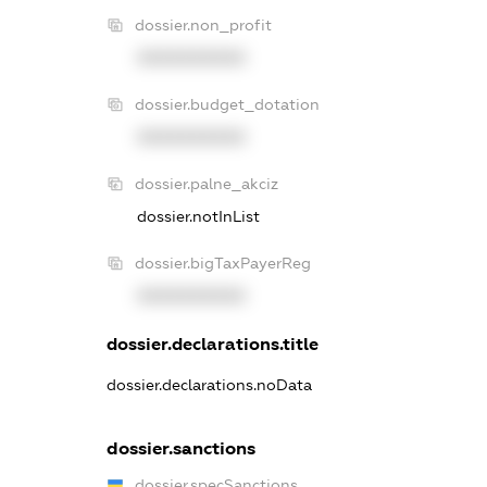
dossier.non_profit
XXXXXXXXXX
dossier.budget_dotation
XXXXXXXXXX
dossier.palne_akciz
dossier.notInList
dossier.bigTaxPayerReg
XXXXXXXXXX
dossier.declarations.title
dossier.declarations.noData
dossier.sanctions
dossier.specSanctions