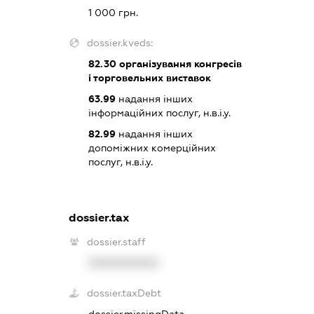
1 000 грн.
dossier.kveds:
82.30
організування конгресів
і торговельних виставок
63.99
надання інших
інформаційних послуг, н.в.і.у.
82.99
надання інших
допоміжних комерційних
послуг, н.в.і.у.
dossier.tax
dossier.staff
XXXXXXXXXX
dossier.taxDebt
dossier.missingData