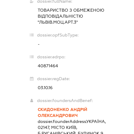
dossier.fullName:
ТОВАРИСТВО З ОБМЕЖЕНОЮ
ВІДПОВІДАЛЬНІСТЮ
"ЛЬВІВ.МОЦ.АРТ.3"
dossier.opfSubType:
-
dossier.edrpo:
40871464
dossier.regDate:
03.10.16
dossier.foundersAndBenef:
СКИДОНЕНКО АНДРІЙ
ОЛЕКСАНДРОВИЧ
dossier.founderAddress
УКРАЇНА,
02147, МІСТО КИЇВ,
Б.РУСАНІВСЬКИЙ, БУДИНОК 9,