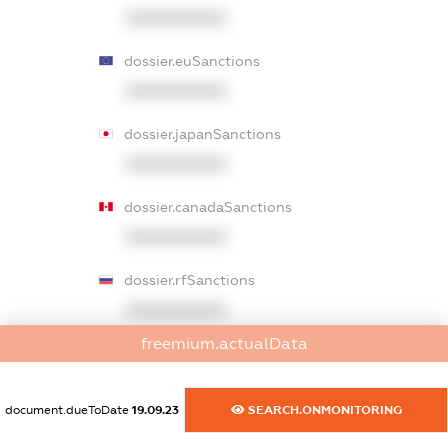
XXXXXXXXXX
dossier.euSanctions
XXXXXXXXXX
dossier.japanSanctions
XXXXXXXXXX
dossier.canadaSanctions
XXXXXXXXXX
dossier.rfSanctions
XXXXXXXXXX
freemium.actualData
dossier.russian_reg_title
XXXXXXXXXX
document.dueToDate
19.09.23
SEARCH.ONMONITORING
dossier.commercial_info.title