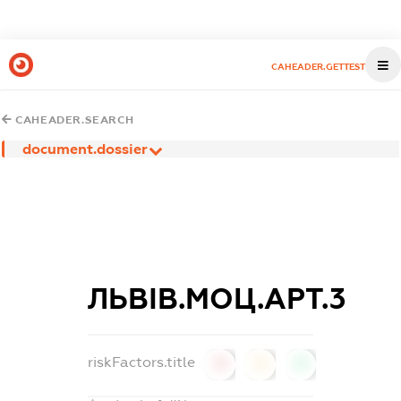
CAHEADER.GETTEST
CAHEADER.SEARCH
document.dossier
ЛЬВІВ.МОЦ.АРТ.3
riskFactors.title
0
0
0