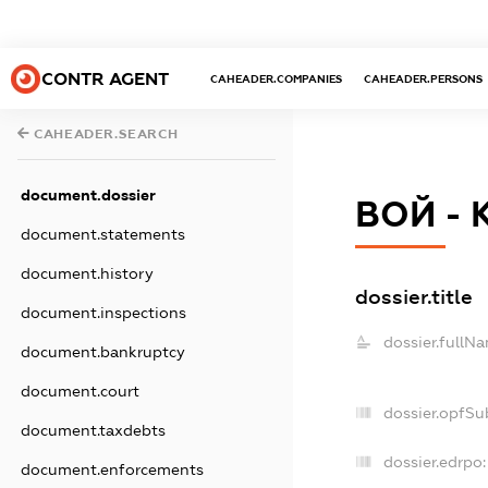
CONTR AGENT
CAHEADER.COMPANIES
CAHEADER.PERSONS
CAHEADER.SEARCH
document.dossier
ВОЙ - 
document.statements
document.history
dossier.title
document.inspections
dossier.fullN
document.bankruptcy
document.court
dossier.opfSu
document.taxdebts
dossier.edrpo:
document.enforcements