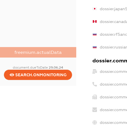
dossier.japan
dossier.canad
dossier.rfSan
dossier.russia
freemium.actualData
dossier.comme
document.dueToDate
29.06.24
dossier.comme
SEARCH.ONMONITORING
dossier.comme
dossier.comme
dossier.comme
dossier.comme