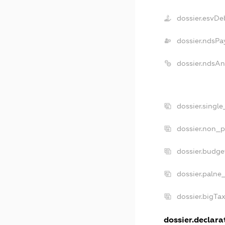
dossier.esvDe
dossier.ndsPa
dossier.ndsA
dossier.singl
dossier.non_p
dossier.budg
dossier.palne
dossier.bigTa
dossier.declarat