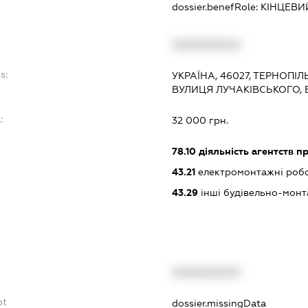
dossier.benefRole:
КІНЦЕВИ
XXXXXXXXXX
s:
УКРАЇНА, 46027, ТЕРНОПІЛ
ВУЛИЦЯ ЛУЧАКІВСЬКОГО, Б
:
32 000 грн.
78.10
діяльність агентств 
43.21
електромонтажні роб
43.29
інші будівельно-монт
XXXXXXXXXX
bt
dossier.missingData