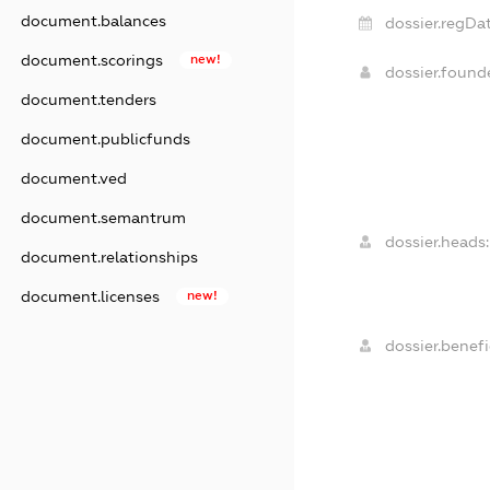
document.balances
dossier.regDat
document.scorings
new!
dossier.foun
document.tenders
document.publicfunds
document.ved
document.semantrum
dossier.heads:
document.relationships
document.licenses
new!
dossier.benefi