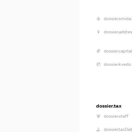
dossier.smida:
dossier.addres
dossier.capital
dossier.kveds:
dossier.tax
dossier.staff
dossier.taxDe