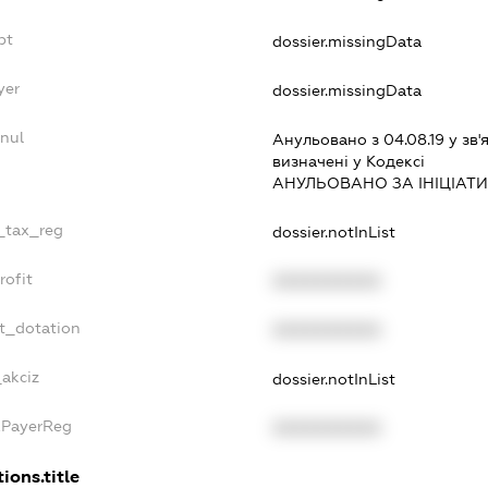
bt
dossier.missingData
yer
dossier.missingData
nnul
Анульовано з 04.08.19 у зв'я
визначенi у Кодексi
АНУЛЬОВАНО ЗА IНIЦIАТ
e_tax_reg
dossier.notInList
rofit
XXXXXXXXXX
et_dotation
XXXXXXXXXX
_akciz
dossier.notInList
xPayerReg
XXXXXXXXXX
ions.title