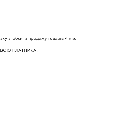
зку з:
обсяги продажу товарiв < нiж
ИВОЮ ПЛАТНИКА.