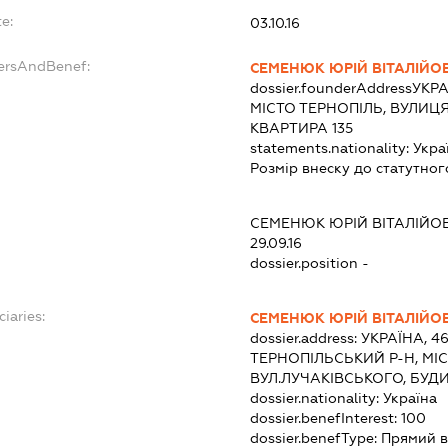
e:
03.10.16
dersAndBenef:
СЕМЕНЮК ЮРІЙ ВІТАЛІЙО
dossier.founderAddress
УКРА
МІСТО ТЕРНОПІЛЬ, ВУЛИЦЯ
КВАРТИРА 135
statements.nationality:
Укра
Розмір внеску до статутног
СЕМЕНЮК ЮРІЙ ВІТАЛІЙО
29.09.16
dossier.position -
ciaries:
СЕМЕНЮК ЮРІЙ ВІТАЛІЙО
dossier.address:
УКРАЇНА, 4
ТЕРНОПІЛЬСЬКИЙ Р-Н, МІС
ВУЛ.ЛУЧАКІВСЬКОГО, БУДИ
dossier.nationality:
Україна
dossier.benefInterest:
100
dossier.benefType:
Прямий в