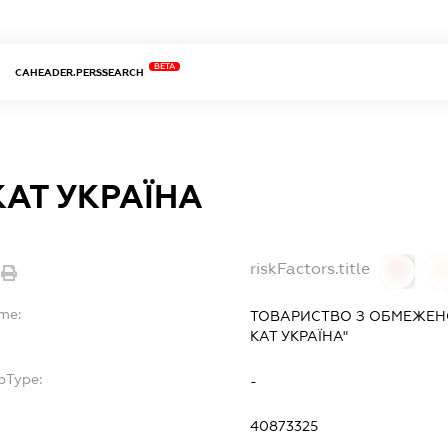
BETA
CAHEADER.PERSSEARCH
КАТ УКРАЇНА
riskFactors.title
0
ame:
ТОВАРИСТВО З ОБМЕЖЕНО
КАТ УКРАЇНА"
bType:
-
40873325