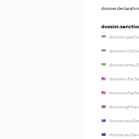
dossier.declarati
dossier.sanctio
dossier.specS
dossier.rnboS
dossier.amkuB
dossier.ofacS
dossier.ofac
dossier.gbSan
dossier.ausSa
dossier.euSan