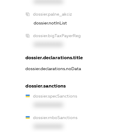
XXXXXXXXXX
dossier.palne_akciz
dossier.notInList
dossier.bigTaxPayerReg
XXXXXXXXXX
dossier.declarations.title
dossier.declarations.noData
dossier.sanctions
dossier.specSanctions
XXXXXXXXXX
dossier.rnboSanctions
XXXXXXXXXX