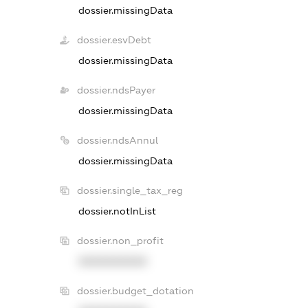
dossier.missingData
dossier.esvDebt
dossier.missingData
dossier.ndsPayer
dossier.missingData
dossier.ndsAnnul
dossier.missingData
dossier.single_tax_reg
dossier.notInList
dossier.non_profit
XXXXXXXXXX
dossier.budget_dotation