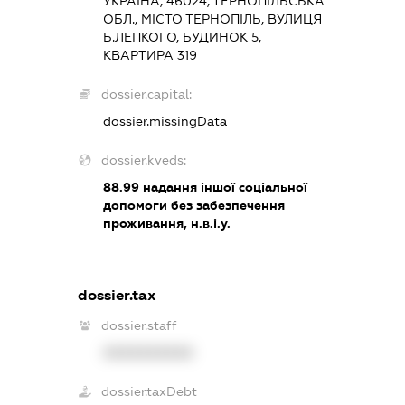
УКРАЇНА, 46024, ТЕРНОПІЛЬСЬКА
ОБЛ., МІСТО ТЕРНОПІЛЬ, ВУЛИЦЯ
Б.ЛЕПКОГО, БУДИНОК 5,
КВАРТИРА 319
dossier.capital:
dossier.missingData
dossier.kveds:
88.99
надання іншої соціальної
допомоги без забезпечення
проживання, н.в.і.у.
dossier.tax
dossier.staff
XXXXXXXXXX
dossier.taxDebt