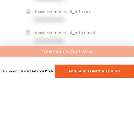
dossier.commercial_info.fax
XXXXXXXXXX
dossier.commercial_info.email
XXXXXXXXXX
freemium.actualData
dossier.commercial_info.website
XXXXXXXXXX
document.dueToDate
29.11.24
SEARCH.ONMONITORING
dossier.commercial_info.activity
XXXXXXXXXX
freemium.exampleText_1
freemium.exampleText_2
freemium.anonymousPerSearch2
FREEMIUM.DETAILS