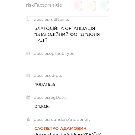
riskFactors.title
0
0
0
dossier.fullName:
БЛАГОДІЙНА ОРГАНІЗАЦІЯ
"БЛАГОДІЙНИЙ ФОНД "ДОЛЯ
НАДІЇ"
dossier.opfSubType:
-
dossier.edrpo:
40873655
dossier.regDate:
04.10.16
dossier.foundersAndBenef:
САС ПЕТРО АДАМОВИЧ
dossier.founderAddress
УКРАЇНА,