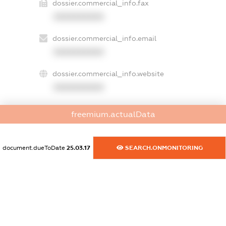
dossier.commercial_info.fax
XXXXXXXXXX
dossier.commercial_info.email
XXXXXXXXXX
dossier.commercial_info.website
XXXXXXXXXX
dossier.commercial_info.activity
freemium.actualData
XXXXXXXXXX
document.dueToDate
25.03.17
SEARCH.ONMONITORING
freemium.exampleText_1
freemium.exampleText_2
freemium.anonymousPerSearch2
FREEMIUM.DETAILS
FREEMIUM.REGISTER