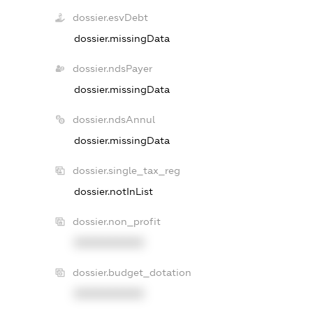
dossier.esvDebt
dossier.missingData
dossier.ndsPayer
dossier.missingData
dossier.ndsAnnul
dossier.missingData
dossier.single_tax_reg
dossier.notInList
dossier.non_profit
XXXXXXXXXX
dossier.budget_dotation
XXXXXXXXXX