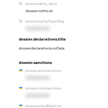
dossier.palne_akciz
dossier.notInList
dossier.bigTaxPayerReg
XXXXXXXXXX
dossier.declarations.title
dossier.declarations.noData
dossier.sanctions
dossier.specSanctions
XXXXXXXXXX
dossier.rnboSanctions
XXXXXXXXXX
dossier.amkuBlackList