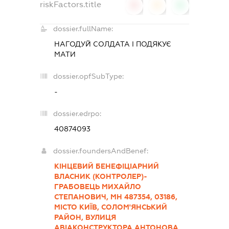
riskFactors.title
0
0
0
dossier.fullName:
НАГОДУЙ СОЛДАТА І ПОДЯКУЄ
МАТИ
dossier.opfSubType:
-
dossier.edrpo:
40874093
dossier.foundersAndBenef:
КІНЦЕВИЙ БЕНЕФІЦІАРНИЙ
ВЛАСНИК (КОНТРОЛЕР)-
ГРАБОВЕЦЬ МИХАЙЛО
СТЕПАНОВИЧ, МН 487354, 03186,
МІСТО КИЇВ, СОЛОМ'ЯНСЬКИЙ
РАЙОН, ВУЛИЦЯ
АВІАКОНСТРУКТОРА АНТОНОВА,