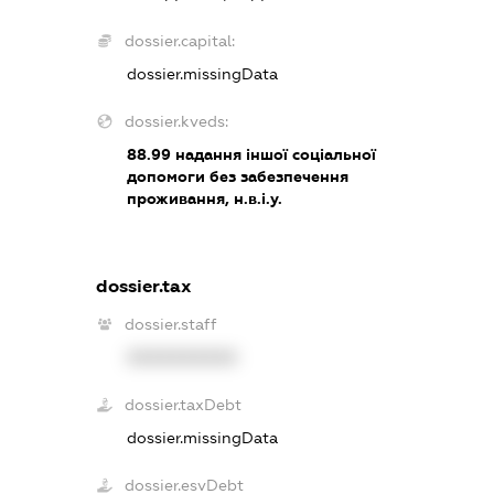
dossier.capital:
dossier.missingData
dossier.kveds:
88.99
надання іншої соціальної
допомоги без забезпечення
проживання, н.в.і.у.
dossier.tax
dossier.staff
XXXXXXXXXX
dossier.taxDebt
dossier.missingData
dossier.esvDebt