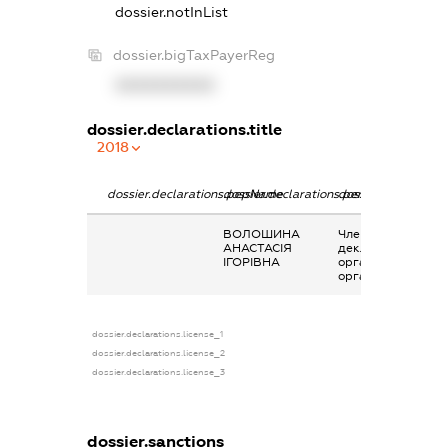
dossier.notInList
dossier.bigTaxPayerReg
XXXXXXXXXX
dossier.declarations.title
2018
dossier.declarations.pepName
dossier.declarations.personName
dossier.declaratio
ВОЛОШИНА
Членство суб’єкта
АНАСТАСІЯ
декларування в
ІГОРІВНА
організаціях та їх
органах
dossier.declarations.license_1
dossier.declarations.license_2
dossier.declarations.license_3
dossier.sanctions