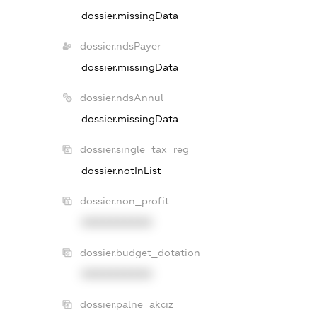
dossier.missingData
dossier.ndsPayer
dossier.missingData
dossier.ndsAnnul
dossier.missingData
dossier.single_tax_reg
dossier.notInList
dossier.non_profit
XXXXXXXXXX
dossier.budget_dotation
XXXXXXXXXX
dossier.palne_akciz