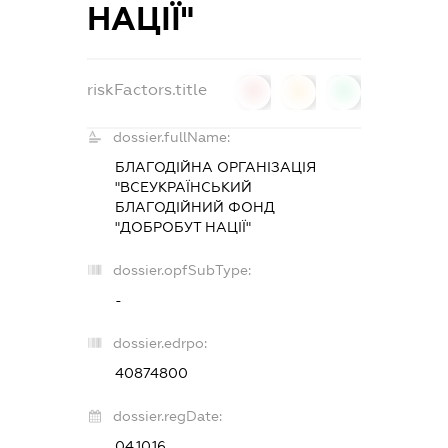
НАЦІЇ"
riskFactors.title
0
0
0
dossier.fullName:
БЛАГОДІЙНА ОРГАНІЗАЦІЯ
"ВСЕУКРАЇНСЬКИЙ
БЛАГОДІЙНИЙ ФОНД
"ДОБРОБУТ НАЦІЇ"
dossier.opfSubType:
-
dossier.edrpo:
40874800
dossier.regDate:
04.10.16