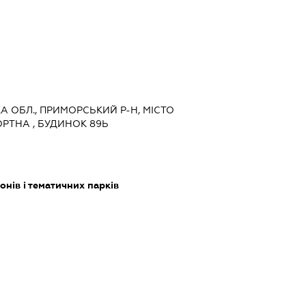
КА ОБЛ., ПРИМОРСЬКИЙ Р-Н, МІСТО
РТНА , БУДИНОК 89Ь
нів і тематичних парків