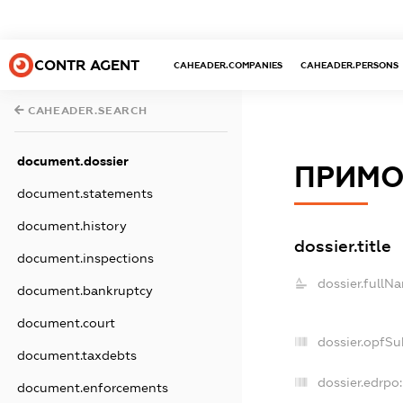
CONTR AGENT
CAHEADER.COMPANIES
CAHEADER.PERSONS
CAHEADER.SEARCH
document.dossier
ПРИМО
document.statements
document.history
dossier.title
document.inspections
dossier.fullN
document.bankruptcy
document.court
dossier.opfSu
document.taxdebts
dossier.edrpo:
document.enforcements