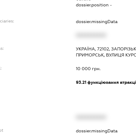
dossier.position -
ciaries:
dossier.missingData
XXXXXXXXXX
s:
УКРАЇНА, 72102, ЗАПОРІЗЬ
ПРИМОРСЬК, ВУЛИЦЯ КУРО
:
10 000 грн.
93.21
функціювання атракціо
XXXXXXXXXX
bt
dossier.missingData