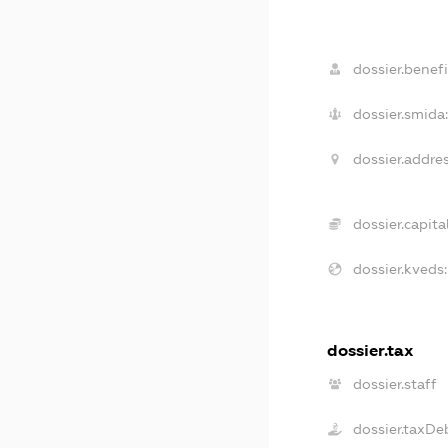
dossier.benefi
dossier.smida:
dossier.addres
dossier.capital
dossier.kveds:
dossier.tax
dossier.staff
dossier.taxDe