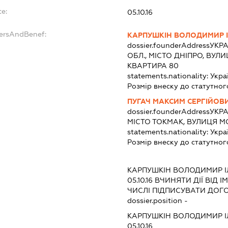
te:
05.10.16
dersAndBenef:
КАРПУШКІН ВОЛОДИМИР І
dossier.founderAddress
УКРА
ОБЛ., МІСТО ДНІПРО, ВУЛИ
КВАРТИРА 80
statements.nationality:
Укра
Розмір внеску до статутног
ПУГАЧ МАКСИМ СЕРГІЙОВ
dossier.founderAddress
УКРА
МІСТО ТОКМАК, ВУЛИЦЯ М
statements.nationality:
Укра
Розмір внеску до статутног
КАРПУШКІН ВОЛОДИМИР І
05.10.16
ВЧИНЯТИ ДІЇ ВІД І
ЧИСЛІ ПІДПИСУВАТИ ДОГОВ
dossier.position -
КАРПУШКІН ВОЛОДИМИР І
05.10.16