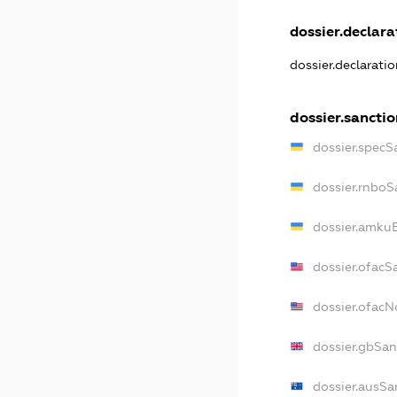
dossier.declarat
dossier.declarati
dossier.sanctio
dossier.specS
dossier.rnboS
dossier.amkuB
dossier.ofacS
dossier.ofac
dossier.gbSan
dossier.ausSa