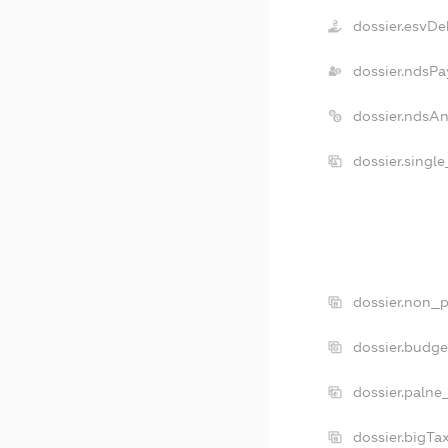
dossier.esvDe
dossier.ndsPa
dossier.ndsA
dossier.singl
dossier.non_p
dossier.budg
dossier.palne
dossier.bigT