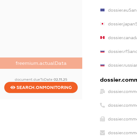
dossier.euSan
dossier.japan
dossier.canad
dossier.rfSan
freemium.actualData
dossier.russia
dossier.comme
document.dueToDate
02.11.25
SEARCH.ONMONITORING
dossier.comme
dossier.comm
dossier.comme
dossier.comme