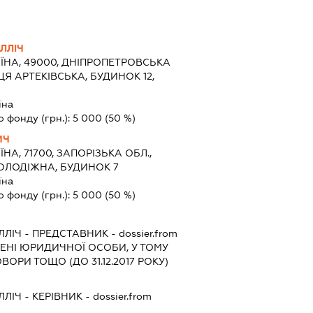
ЛЛІЧ
ЇНА, 49000, ДНІПРОПЕТРОВСЬКА
ЦЯ АРТЕКІВСЬКА, БУДИНОК 12,
їна
о фонду (грн.):
5 000
(50 %)
ИЧ
ЇНА, 71700, ЗАПОРІЗЬКА ОБЛ.,
ОЛОДІЖНА, БУДИНОК 7
їна
о фонду (грн.):
5 000
(50 %)
ЛЛІЧ
-
ПРЕДСТАВНИК
- dossier.from
МЕНІ ЮРИДИЧНОЇ ОСОБИ, У ТОМУ
ОРИ ТОЩО (ДО 31.12.2017 РОКУ)
ЛЛІЧ
-
КЕРІВНИК
- dossier.from