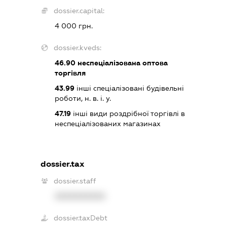
dossier.capital:
4 000 грн.
dossier.kveds:
46.90
неспеціалізована оптова
торгівля
43.99
інші спеціалізовані будівельні
роботи, н. в. і. у.
47.19
інші види роздрібної торгівлі в
неспеціалізованих магазинах
dossier.tax
dossier.staff
XXXXXXXXXX
dossier.taxDebt