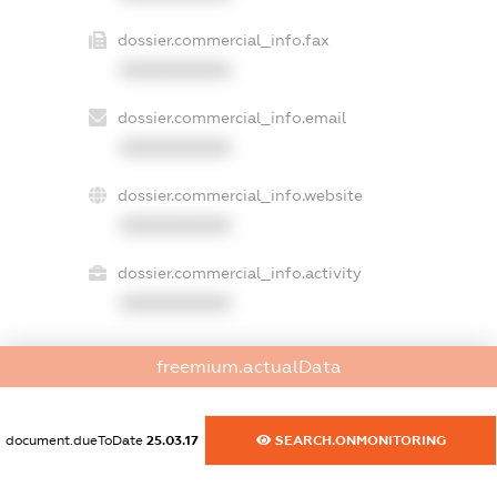
dossier.commercial_info.fax
XXXXXXXXXX
dossier.commercial_info.email
XXXXXXXXXX
dossier.commercial_info.website
XXXXXXXXXX
dossier.commercial_info.activity
XXXXXXXXXX
freemium.actualData
freemium.exampleText_1
freemium.exampleText_2
freemium.anonymousPerSearch2
document.dueToDate
25.03.17
SEARCH.ONMONITORING
FREEMIUM.DETAILS