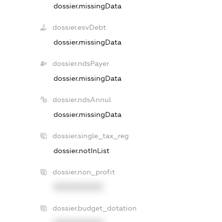
dossier.missingData
dossier.esvDebt
dossier.missingData
dossier.ndsPayer
dossier.missingData
dossier.ndsAnnul
dossier.missingData
dossier.single_tax_reg
dossier.notInList
dossier.non_profit
XXXXXXXXXX
dossier.budget_dotation