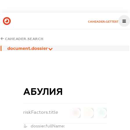
CAHEADER.GETTEST
CAHEADER.SEARCH
document.dossier
АБУЛИЯ
riskFactors.title
0
0
0
dossier.fullName: