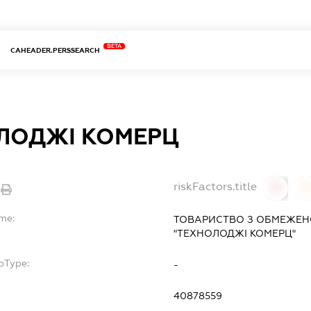
BETA
CAHEADER.PERSSEARCH
ЛОДЖІ КОМЕРЦ
riskFactors.title
0
ame:
ТОВАРИСТВО З ОБМЕЖЕН
"ТЕХНОЛОДЖІ КОМЕРЦ"
bType:
-
40878559