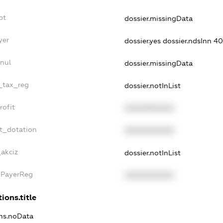
bt
dossier.missingData
yer
dossier.yes
dossier.ndsInn 
nul
dossier.missingData
e_tax_reg
dossier.notInList
rofit
XXXXXXXXXX
t_dotation
XXXXXXXXXX
_akciz
dossier.notInList
xPayerReg
XXXXXXXXXX
ions.title
ons.noData