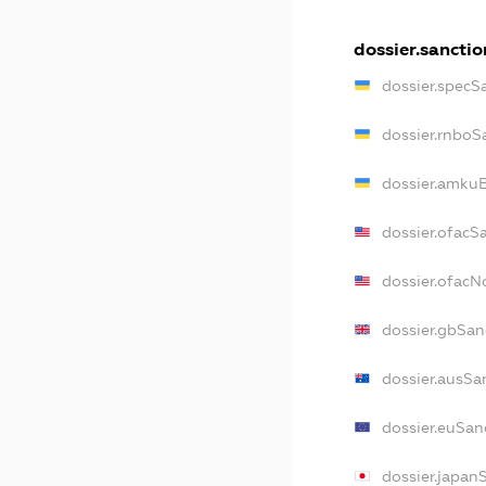
dossier.sanctio
dossier.specS
dossier.rnboS
dossier.amkuB
dossier.ofacS
dossier.ofac
dossier.gbSan
dossier.ausSa
dossier.euSan
dossier.japan