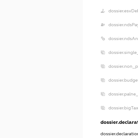
dossier.esvDe
dossier.ndsPa
dossier.ndsAn
dossier.singl
dossier.non_p
dossier.budge
dossier.palne
dossier.bigTa
dossier.declarat
dossier.declarati