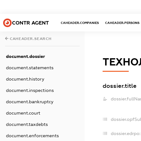
CONTR AGENT
CAHEADER.COMPANIES
CAHEADER.PERSONS
CAHEADER.SEARCH
document.dossier
ТЕХНО
document.statements
document.history
dossier.title
document.inspections
dossier.fullN
document.bankruptcy
document.court
dossier.opfSu
document.taxdebts
dossier.edrpo:
document.enforcements