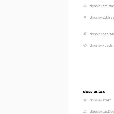
dossier.smida:
dossier.addres
dossier.capital
dossier.kveds:
dossier.tax
dossier.staff
dossier.taxDe