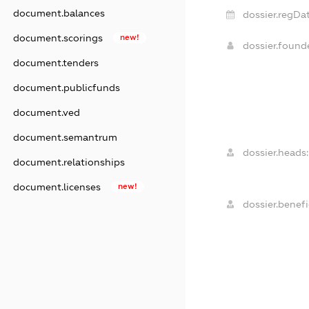
document.balances
dossier.regDat
document.scorings
new!
dossier.foun
document.tenders
document.publicfunds
document.ved
document.semantrum
dossier.heads:
document.relationships
document.licenses
new!
dossier.benefi