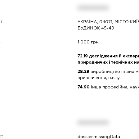
XXXXXXXXXX
s:
УКРАЇНА, 04071, МІСТО К
БУДИНОК 45-49
:
1 000 грн.
72.19
дослідження й експери
природничих і технічних н
28.29
виробництво інших ма
призначення, н.в.і.у.
74.90
інша професійна, науков
XXXXXXXXXX
bt
dossier.missingData