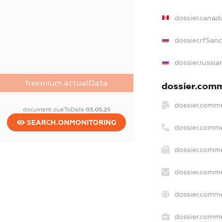
dossier.canad
dossier.rfSan
dossier.russia
freemium.actualData
dossier.comme
dossier.comme
document.dueToDate
03.05.25
SEARCH.ONMONITORING
dossier.comme
dossier.comme
dossier.comme
dossier.comme
dossier.comme