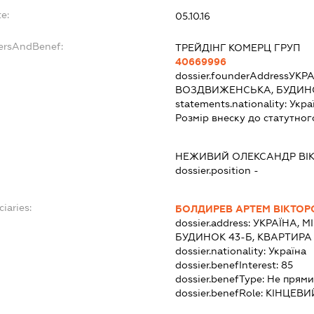
e:
05.10.16
dersAndBenef:
ТРЕЙДІНГ КОМЕРЦ ГРУП
40669996
dossier.founderAddress
УКРА
ВОЗДВИЖЕНСЬКА, БУДИНО
statements.nationality:
Укра
Розмір внеску до статутног
НЕЖИВИЙ ОЛЕКСАНДР ВІ
dossier.position -
ciaries:
БОЛДИРЕВ АРТЕМ ВІКТО
dossier.address:
УКРАЇНА, М
БУДИНОК 43-Б, КВАРТИРА 
dossier.nationality:
Україна
dossier.benefInterest:
85
dossier.benefType:
Не прями
dossier.benefRole:
КІНЦЕВИ