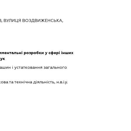
ИЇВ, ВУЛИЦЯ ВОЗДВИЖЕНСЬКА,
ментальні розробки у сфері інших
аук
шин і устатковання загального
а та технічна діяльність, н.в.і.у.