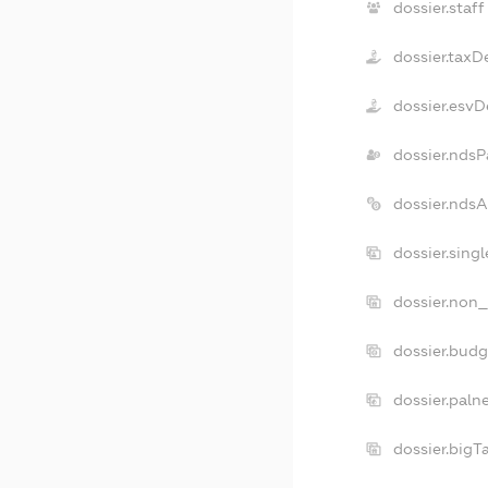
dossier.staff
dossier.taxD
dossier.esvD
dossier.ndsP
dossier.nds
dossier.sing
dossier.non_
dossier.bud
dossier.paln
dossier.big