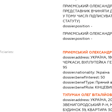
ПРИЄМСЬКИЙ ОЛЕКСАНДР
ПРЕДСТАВНИК
ВЧИНЯТИ ДІ
У ТОМУ ЧИСЛІ ПІДПИСУВ
СТАТУТУ)
dossier.position -
ПРИЄМСЬКИЙ ОЛЕКСАНДР
dossier.position -
iciaries:
ПРИЄМСЬКИЙ ОЛЕКСАНДР
dossier.address:
УКРАЇНА, 1
ЧЕРКАСИ, ВУЛ.ПУТЕЙКА Г
95
dossier.nationality:
Україна
dossier.benefInterest:
50
dossier.benefType:
Прямий в
dossier.benefRole:
КІНЦЕВИ
ТУЛУМАН ОЛЕГ ВІТАЛІЙО
dossier.address:
УКРАЇНА, 2
ЗВЕНИГОРОДСЬКИЙ Р-Н, М
БУДИНОК 39, КВАРТИРА 3