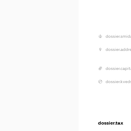
dossier.smid
dossier.addre
dossier.capit
dossier.kved
dossier.tax