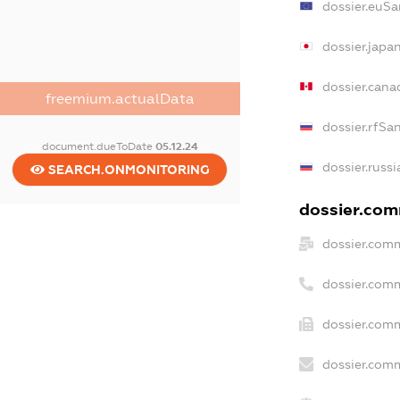
dossier.euSa
dossier.japa
dossier.can
freemium.actualData
dossier.rfSa
document.dueToDate
05.12.24
dossier.russ
SEARCH.ONMONITORING
dossier.comm
dossier.comm
dossier.com
dossier.comm
dossier.comm