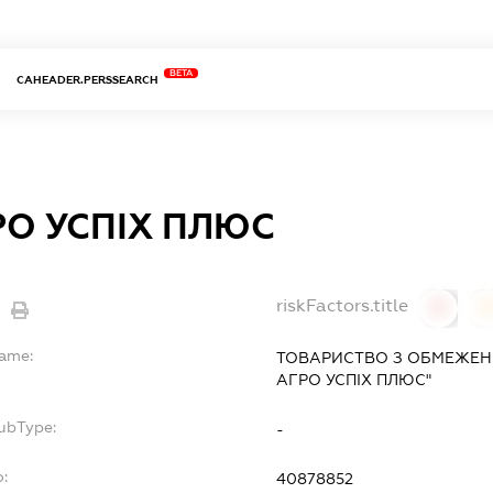
BETA
CAHEADER.PERSSEARCH
РО УСПІХ ПЛЮС
riskFactors.title
0
Name:
ТОВАРИСТВО З ОБМЕЖЕН
АГРО УСПІХ ПЛЮС"
SubType:
-
o:
40878852