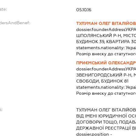
ate:
05.10.16
ndersAndBenef:
ТУЛУМАН ОЛЕГ ВІТАЛІЙО
dossier.founderAddress
УКРА
ШПОЛЯНСЬКИЙ Р-Н, МІСТО
БУДИНОК 39, КВАРТИРА 3
statements.nationality:
Укра
Розмір внеску до статутног
ПРИЄМСЬКИЙ ОЛЕКСАНДР
dossier.founderAddress
УКРА
ЗВЕНИГОРОДСЬКИЙ Р-Н, 
СВОБОДИ, БУДИНОК 81
statements.nationality:
Укра
Розмір внеску до статутног
s:
ТУЛУМАН ОЛЕГ ВІТАЛІЙО
ВІД ІМЕНІ ЮРИДИЧНОЇ ОС
ДОГОВОРИ ТОЩО, ПОДАВ
ДЕРЖАВНОЇ РЕЄСТРАЦІЇ В
dossier.position -