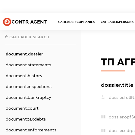
CONTR AGENT
CAHEADER.COMPANIES
CAHEADER.PERSONS
CAHEADER.SEARCH
document.dossier
ТП АГ
document.statements
document.history
dossier.title
document.inspections
document.bankruptcy
dossier.full
document.court
dossier.opf
document.taxdebts
document.enforcements
dossier.edrp