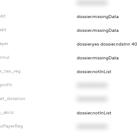
XXXXXXXXXX
ebt
dossier.missingData
ebt
dossier.missingData
ayer
dossier.yes
dossier.ndsInn 
Annul
dossier.missingData
le_tax_reg
dossier.notInList
profit
XXXXXXXXXX
get_dotation
XXXXXXXXXX
e_akciz
dossier.notInList
TaxPayerReg
XXXXXXXXXX