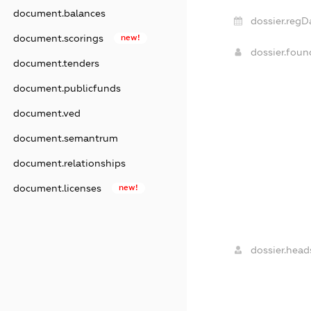
document.balances
dossier.regD
document.scorings
new!
dossier.fou
document.tenders
document.publicfunds
document.ved
document.semantrum
document.relationships
document.licenses
new!
dossier.head