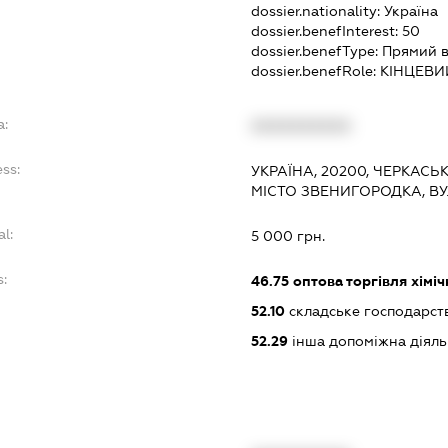
dossier.nationality:
Україна
dossier.benefInterest:
50
dossier.benefType:
Прямий в
dossier.benefRole:
КІНЦЕВИ
a:
XXXXXXXXXX
ss:
УКРАЇНА, 20200, ЧЕРКАСЬ
МІСТО ЗВЕНИГОРОДКА, В
al:
5 000 грн.
s:
46.75
оптова торгівля хімі
52.10
складське господарст
52.29
інша допоміжна діяльн