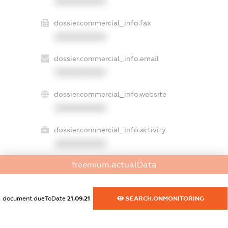
XXXXXXXXXX
dossier.commercial_info.fax
XXXXXXXXXX
dossier.commercial_info.email
XXXXXXXXXX
dossier.commercial_info.website
XXXXXXXXXX
dossier.commercial_info.activity
XXXXXXXXXX
freemium.actualData
freemium.exampleText_1
freemium.exampleText_2
document.dueToDate
21.09.21
SEARCH.ONMONITORING
freemium.anonymousPerSearch2
FREEMIUM.DETAILS