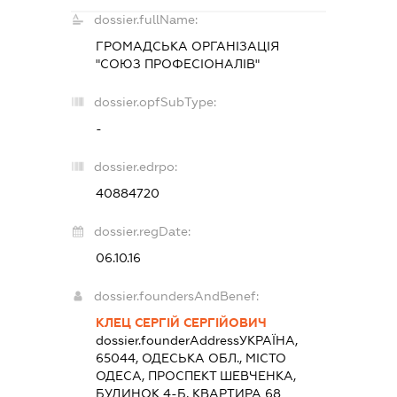
dossier.fullName:
ГРОМАДСЬКА ОРГАНІЗАЦІЯ
"СОЮЗ ПРОФЕСІОНАЛІВ"
dossier.opfSubType:
-
dossier.edrpo:
40884720
dossier.regDate:
06.10.16
dossier.foundersAndBenef:
КЛЕЦ СЕРГІЙ СЕРГІЙОВИЧ
dossier.founderAddress
УКРАЇНА,
65044, ОДЕСЬКА ОБЛ., МІСТО
ОДЕСА, ПРОСПЕКТ ШЕВЧЕНКА,
БУДИНОК 4-Б, КВАРТИРА 68