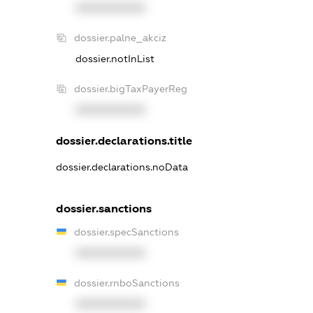
XXXXXXXXXX
dossier.palne_akciz
dossier.notInList
dossier.bigTaxPayerReg
XXXXXXXXXX
dossier.declarations.title
dossier.declarations.noData
dossier.sanctions
dossier.specSanctions
XXXXXXXXXX
dossier.rnboSanctions
XXXXXXXXXX