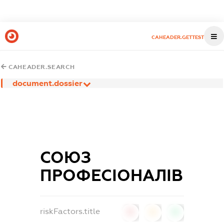
CAHEADER.GETTEST
CAHEADER.SEARCH
document.dossier
СОЮЗ
ПРОФЕСІОНАЛІВ
riskFactors.title
0
0
0