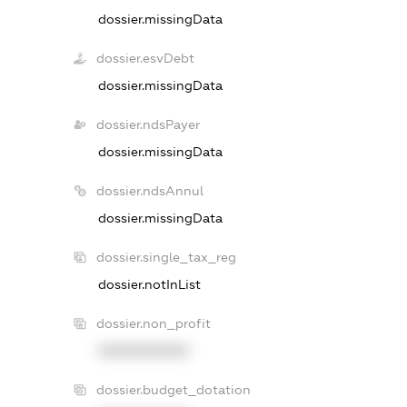
dossier.missingData
dossier.esvDebt
dossier.missingData
dossier.ndsPayer
dossier.missingData
dossier.ndsAnnul
dossier.missingData
dossier.single_tax_reg
dossier.notInList
dossier.non_profit
XXXXXXXXXX
dossier.budget_dotation