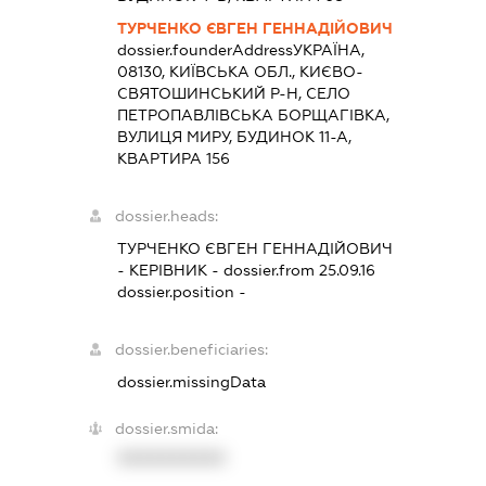
ТУРЧЕНКО ЄВГЕН ГЕННАДІЙОВИЧ
dossier.founderAddress
УКРАЇНА,
08130, КИЇВСЬКА ОБЛ., КИЄВО-
СВЯТОШИНСЬКИЙ Р-Н, СЕЛО
ПЕТРОПАВЛІВСЬКА БОРЩАГІВКА,
ВУЛИЦЯ МИРУ, БУДИНОК 11-А,
КВАРТИРА 156
dossier.heads:
ТУРЧЕНКО ЄВГЕН ГЕННАДІЙОВИЧ
-
КЕРІВНИК
- dossier.from 25.09.16
dossier.position -
dossier.beneficiaries:
dossier.missingData
dossier.smida:
XXXXXXXXXX