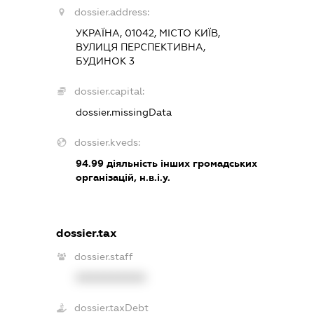
dossier.address:
УКРАЇНА, 01042, МІСТО КИЇВ,
ВУЛИЦЯ ПЕРСПЕКТИВНА,
БУДИНОК 3
dossier.capital:
dossier.missingData
dossier.kveds:
94.99
діяльність інших громадських
організацій, н.в.і.у.
dossier.tax
dossier.staff
XXXXXXXXXX
dossier.taxDebt