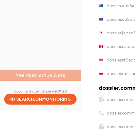
dossier.ausSa
dossier.euSan
dossier.japan
dossier.cana
dossier.rfSan
dossier.russia
freemium.actualData
dossier.comm
document.dueToDate
09.01.26
SEARCH.ONMONITORING
dossier.comme
dossier.comm
dossier.comme