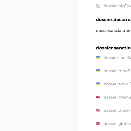
dossier.bigT
dossier.declarat
dossier.declarati
dossier.sancti
dossier.specS
dossier.rnboS
dossier.amkuB
dossier.ofacS
dossier.ofac
dossier.gbSan