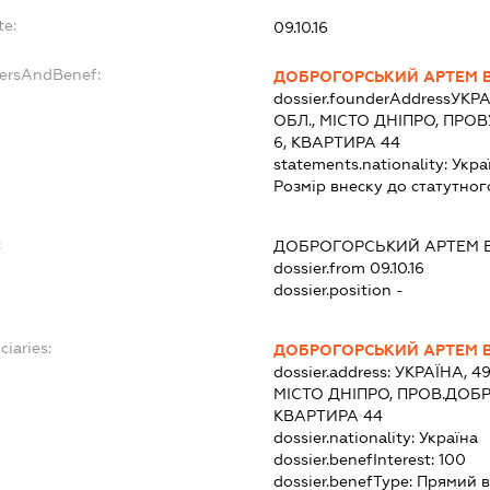
te:
09.10.16
dersAndBenef:
ДОБРОГОРСЬКИЙ АРТЕМ 
dossier.founderAddress
УКРА
ОБЛ., МІСТО ДНІПРО, ПР
6, КВАРТИРА 44
statements.nationality:
Укра
Розмір внеску до статутног
:
ДОБРОГОРСЬКИЙ АРТЕМ 
dossier.from 09.10.16
dossier.position -
ciaries:
ДОБРОГОРСЬКИЙ АРТЕМ 
dossier.address:
УКРАЇНА, 4
МІСТО ДНІПРО, ПРОВ.ДОБ
КВАРТИРА 44
dossier.nationality:
Україна
dossier.benefInterest:
100
dossier.benefType:
Прямий в