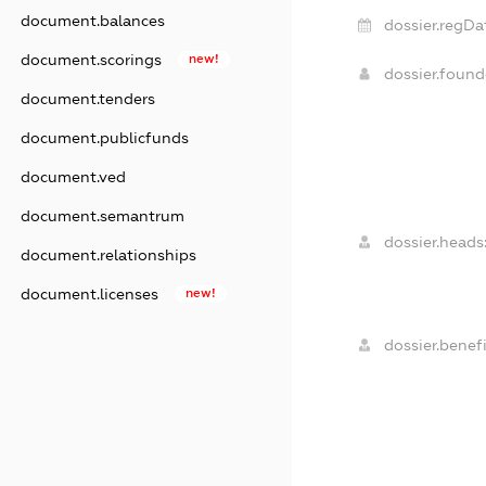
document.balances
dossier.regDa
document.scorings
new!
dossier.foun
document.tenders
document.publicfunds
document.ved
document.semantrum
dossier.heads
document.relationships
document.licenses
new!
dossier.benefi