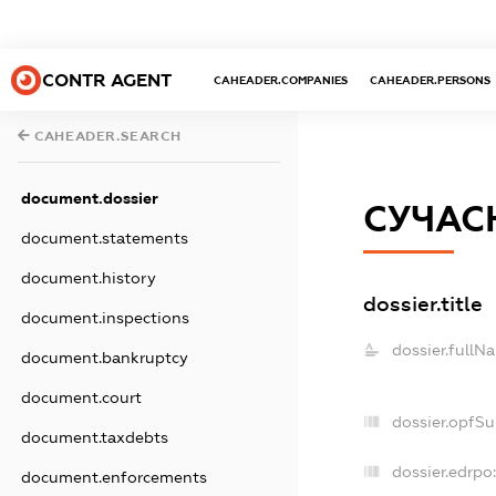
CONTR AGENT
CAHEADER.COMPANIES
CAHEADER.PERSONS
CAHEADER.SEARCH
document.dossier
СУЧАС
document.statements
document.history
dossier.title
document.inspections
dossier.fullN
document.bankruptcy
document.court
dossier.opfS
document.taxdebts
dossier.edrpo:
document.enforcements