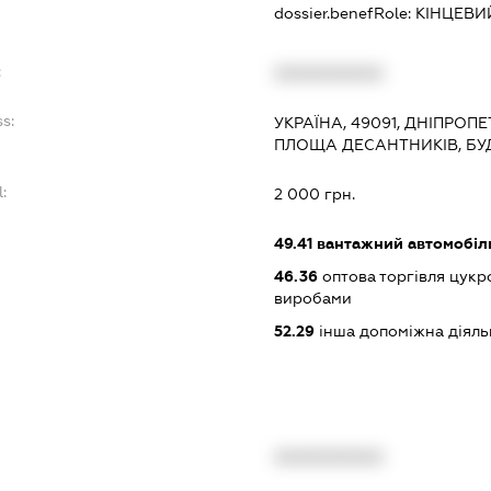
dossier.benefRole:
КІНЦЕВИ
:
XXXXXXXXXX
s:
УКРАЇНА, 49091, ДНІПРОП
ПЛОЩА ДЕСАНТНИКІВ, БУ
:
2 000 грн.
49.41
вантажний автомобіл
46.36
оптова торгівля цукр
виробами
52.29
інша допоміжна діяльн
XXXXXXXXXX