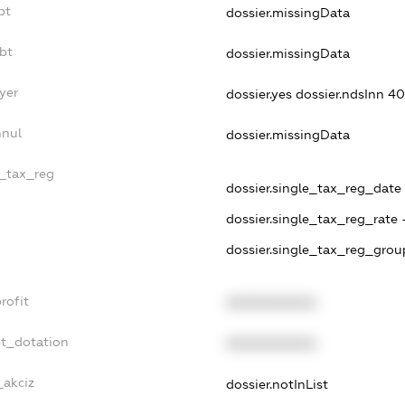
bt
dossier.missingData
bt
dossier.missingData
yer
dossier.yes
dossier.ndsInn 
nnul
dossier.missingData
e_tax_reg
dossier.single_tax_reg_date -
dossier.single_tax_reg_rate 
dossier.single_tax_reg_grou
rofit
XXXXXXXXXX
et_dotation
XXXXXXXXXX
_akciz
dossier.notInList