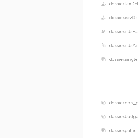
dossier.taxDe
dossier.esvDe
dossier.ndsPa
dossier.ndsA
dossier.singl
dossier.non_p
dossier.budg
dossier.palne