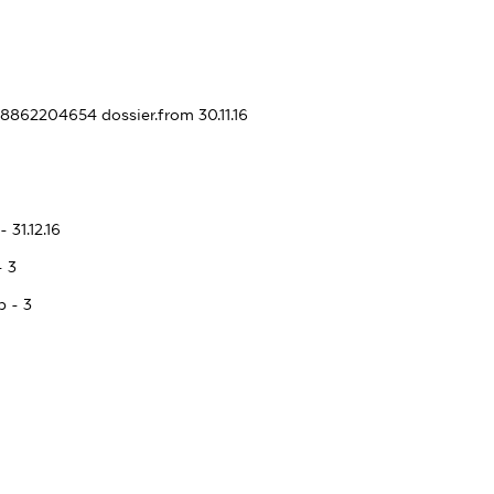
408862204654
dossier.from 30.11.16
 31.12.16
- 3
p - 3