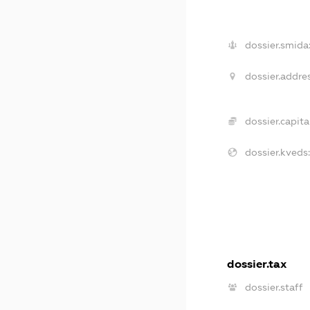
dossier.smida
dossier.addres
dossier.capital
dossier.kveds:
dossier.tax
dossier.staff