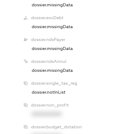
dossier.missingData
dossier.esvDebt
dossier.missingData
dossier.ndsPayer
dossier.missingData
dossier.ndsAnnul
dossier.missingData
dossier.single_tax_reg
dossier.notInList
dossier.non_profit
XXXXXXXXXX
dossier.budget_dotation