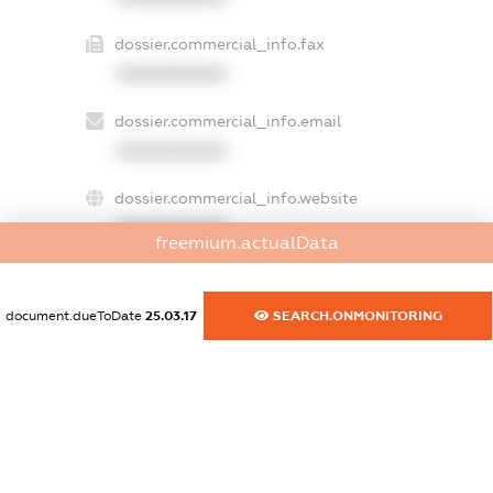
dossier.commercial_info.fax
XXXXXXXXXX
dossier.commercial_info.email
XXXXXXXXXX
dossier.commercial_info.website
XXXXXXXXXX
freemium.actualData
dossier.commercial_info.activity
XXXXXXXXXX
document.dueToDate
25.03.17
SEARCH.ONMONITORING
freemium.exampleText_1
freemium.exampleText_2
freemium.anonymousPerSearch2
FREEMIUM.DETAILS