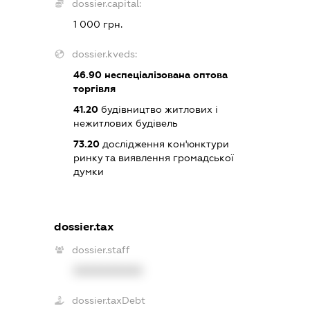
dossier.capital:
1 000 грн.
dossier.kveds:
46.90
неспеціалізована оптова
торгівля
41.20
будівництво житлових і
нежитлових будівель
73.20
дослідження кон'юнктури
ринку та виявлення громадської
думки
dossier.tax
dossier.staff
XXXXXXXXXX
dossier.taxDebt