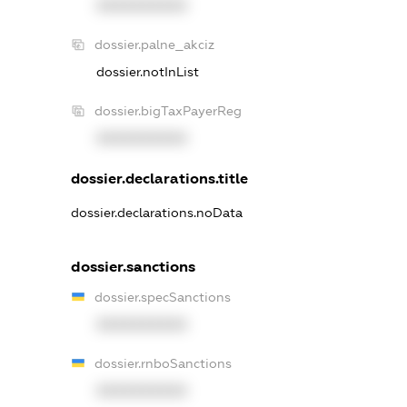
XXXXXXXXXX
dossier.palne_akciz
dossier.notInList
dossier.bigTaxPayerReg
XXXXXXXXXX
dossier.declarations.title
dossier.declarations.noData
dossier.sanctions
dossier.specSanctions
XXXXXXXXXX
dossier.rnboSanctions
XXXXXXXXXX