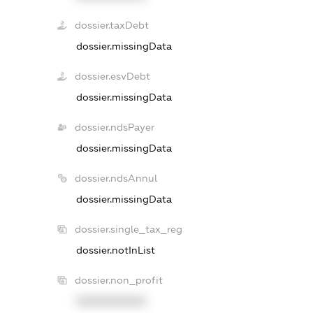
dossier.taxDebt
dossier.missingData
dossier.esvDebt
dossier.missingData
dossier.ndsPayer
dossier.missingData
dossier.ndsAnnul
dossier.missingData
dossier.single_tax_reg
dossier.notInList
dossier.non_profit
XXXXXXXXXX