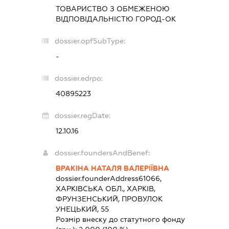
ТОВАРИСТВО З ОБМЕЖЕНОЮ
ВІДПОВІДАЛЬНІСТЮ
ГОРОД-ОК
dossier.opfSubType:
-
dossier.edrpo:
40895223
dossier.regDate:
12.10.16
dossier.foundersAndBenef:
ВРАКІНА НАТАЛЯ ВАЛЕРІЇВНА
dossier.founderAddress
61066,
ХАРКІВСЬКА ОБЛ., ХАРКІВ,
ФРУНЗЕНСЬКИЙ, ПРОВУЛОК
УНЕЦЬКИЙ, 55
Розмір внеску до статутного фонду