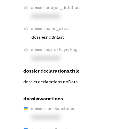
dossier.budget_dotation
XXXXXXXXXX
dossier.palne_akciz
dossier.notInList
dossier.bigTaxPayerReg
XXXXXXXXXX
dossier.declarations.title
dossier.declarations.noData
dossier.sanctions
dossier.specSanctions
XXXXXXXXXX