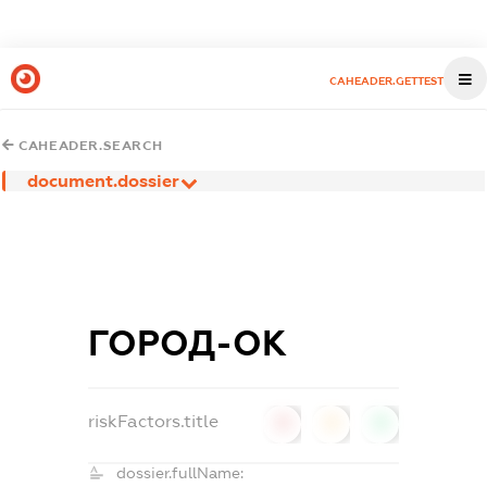
CAHEADER.GETTEST
CAHEADER.SEARCH
document.dossier
ГОРОД-ОК
riskFactors.title
0
0
0
dossier.fullName: