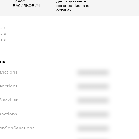
ТАРАС
декларування в
ВАСИЛЬОВИЧ
організаціях та їх
органах
se_1
nse_2
nse_3
ons
anctions
XXXXXXXXXX
anctions
XXXXXXXXXX
lackList
XXXXXXXXXX
anctions
XXXXXXXXXX
NonSdnSanctions
XXXXXXXXXX