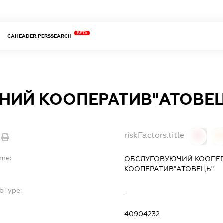
BETA
CAHEADER.PERSSEARCH
НИЙ КООПЕРАТИВ"АТОВЕЦ
riskFactors.title
0
ame:
ОБСЛУГОВУЮЧИЙ КООПЕР
КООПЕРАТИВ"АТОВЕЦЬ"
ubType:
-
:
40904232