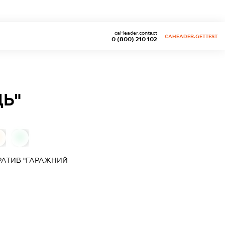
caHeader.contact
CAHEADER.GETTEST
0 (800) 210 102
Ь"
0
0
АТИВ "ГАРАЖНИЙ