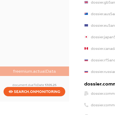
dossier.gbSa
dossier.ausSa
dossier.euSan
dossier.japan
dossier.cana
dossier.rfSan
freemium.actualData
dossier.russi
dossier.comm
document.dueToDate
17.05.25
SEARCH.ONMONITORING
dossier.comm
dossier.comm