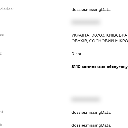
ciaries:
dossier.missingData
:
XXXXXXXXXX
ss:
УКРАЇНА, 08703, КИЇВСЬКА
ОБУХІВ, СОСНОВИЙ МІКР
l:
0 грн.
:
81.10
комплексне обслуговув
XXXXXXXXXX
bt
dossier.missingData
ebt
dossier.missingData