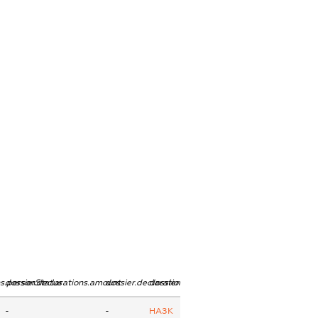
ns.personStatus
dossier.declarations.amount
dossier.declarations.currency
dossier.declarations.source
-
-
НАЗК