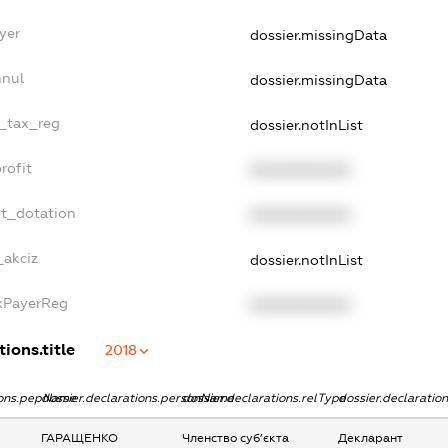
yer
dossier.missingData
nnul
dossier.missingData
e_tax_reg
dossier.notInList
rofit
XXXXXXXXXX
et_dotation
XXXXXXXXXX
_akciz
dossier.notInList
axPayerReg
XXXXXXXXXX
tions.title
2018
tions.pepName
dossier.declarations.personName
dossier.declarations.relType
dossier.declaratio
ГАРАЩЕНКО
Членство суб’єкта
Декларант