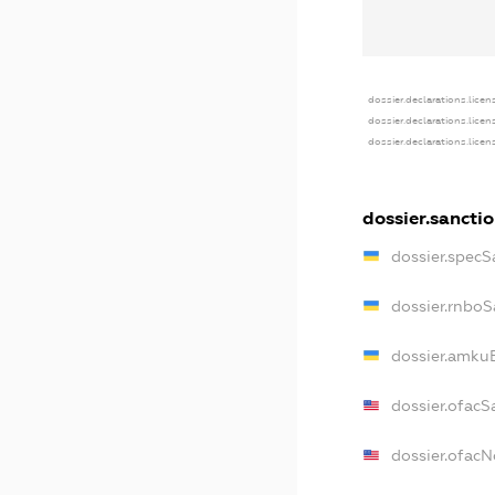
dossier.declarations.licen
dossier.declarations.lice
dossier.declarations.lice
dossier.sancti
dossier.specS
dossier.rnboS
dossier.amkuB
dossier.ofacS
dossier.ofac