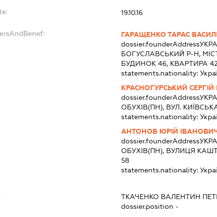
te:
19.10.16
dersAndBenef:
ГАРАЩЕНКО ТАРАС ВАСИ
dossier.founderAddress
УКРА
БОГУСЛАВСЬКИЙ Р-Н, МІС
БУДИНОК 46, КВАРТИРА 4
statements.nationality:
Укра
КРАСНОГУРСЬКИЙ СЕРГІ
dossier.founderAddress
УКРА
ОБУХІВ(ПН), ВУЛ. КИЇВСЬК
statements.nationality:
Укра
АНТОНОВ ЮРІЙ ІВАНОВИ
dossier.founderAddress
УКРА
ОБУХІВ(ПН), ВУЛИЦЯ КАШ
58
statements.nationality:
Укра
:
ТКАЧЕНКО ВАЛЕНТИН ПЕ
dossier.position -