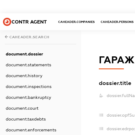
CONTR AGENT
CAHEADER.COMPANIES
CAHEADER.PERSONS
CAHEADER.SEARCH
document.dossier
ГАРАЖ
document.statements
document.history
dossier.title
document.inspections
dossier.fullN
document.bankruptcy
document.court
dossier.opfS
document.taxdebts
dossier.edrpo
document.enforcements