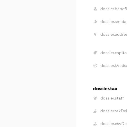
dossier.benefi
dossier.smida
dossier.addre
dossier.capita
dossier.kveds
dossier.tax
dossier.staff
dossier.taxDe
dossier.esvD