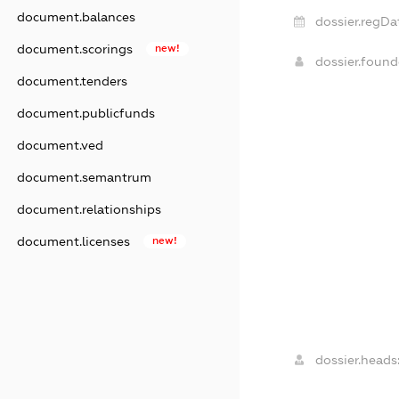
document.balances
dossier.regDa
document.scorings
new!
dossier.foun
document.tenders
document.publicfunds
document.ved
document.semantrum
document.relationships
document.licenses
new!
dossier.heads