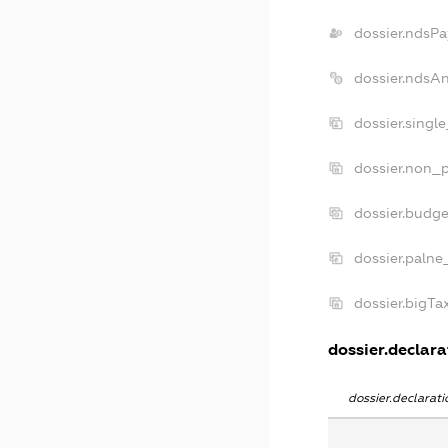
dossier.ndsPa
dossier.ndsA
dossier.singl
dossier.non_p
dossier.budg
dossier.palne
dossier.bigT
dossier.declara
dossier.declara