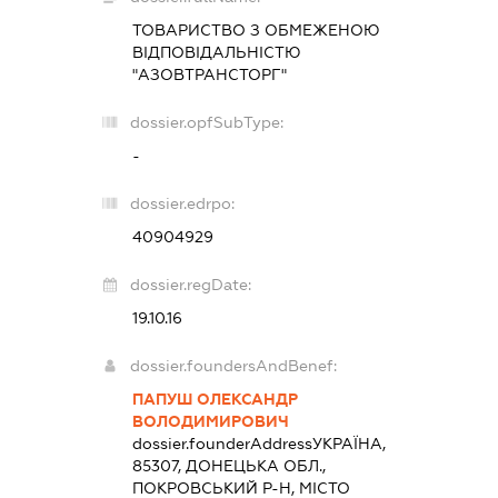
ТОВАРИСТВО З ОБМЕЖЕНОЮ
ВІДПОВІДАЛЬНІСТЮ
"АЗОВТРАНСТОРГ"
dossier.opfSubType:
-
dossier.edrpo:
40904929
dossier.regDate:
19.10.16
dossier.foundersAndBenef:
ПАПУШ ОЛЕКСАНДР
ВОЛОДИМИРОВИЧ
dossier.founderAddress
УКРАЇНА,
85307, ДОНЕЦЬКА ОБЛ.,
ПОКРОВСЬКИЙ Р-Н, МІСТО