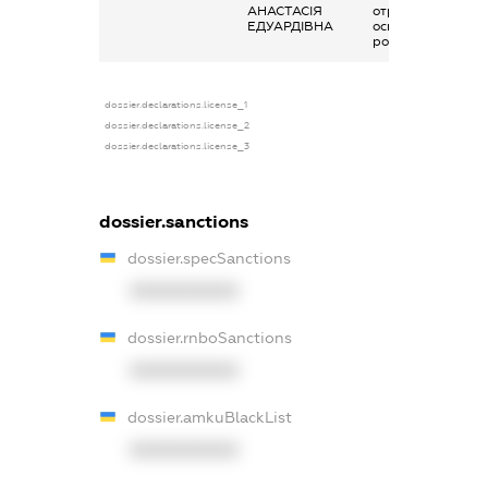
АНАСТАСІЯ
отримана за
ЕДУАРДІВНА
основним місцем
роботи
dossier.declarations.license_1
dossier.declarations.license_2
dossier.declarations.license_3
dossier.sanctions
dossier.specSanctions
XXXXXXXXXX
dossier.rnboSanctions
XXXXXXXXXX
dossier.amkuBlackList
XXXXXXXXXX