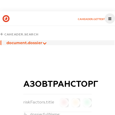
CAHEADER.GETTEST
CAHEADER.SEARCH
document.dossier
АЗОВТРАНСТОРГ
riskFactors.title
0
0
0
dossier.fullName: