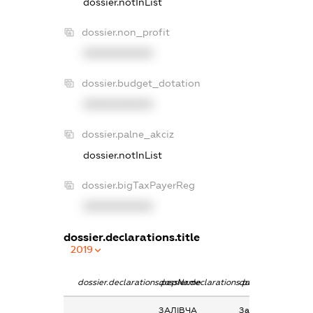
dossier.notInList
dossier.non_profit
XXXXXXXXXX
dossier.budget_dotation
XXXXXXXXXX
dossier.palne_akciz
dossier.notInList
dossier.bigTaxPayerReg
XXXXXXXXXX
dossier.declarations.title
2019
dossier.declarations.pepName
dossier.declarations.personName
dossier.declaratio
ЗАЛІВЧА
Заробітна плата