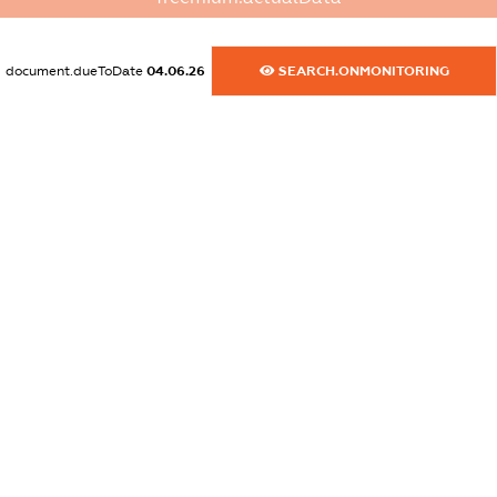
dossier.commercial_info.email
XXXXXXXXXX
document.dueToDate
04.06.26
SEARCH.ONMONITORING
dossier.commercial_info.website
XXXXXXXXXX
dossier.commercial_info.activity
XXXXXXXXXX
freemium.exampleText_1
freemium.exampleText_2
freemium.anonymousPerSearch2
FREEMIUM.DETAILS
FREEMIUM.REGISTER