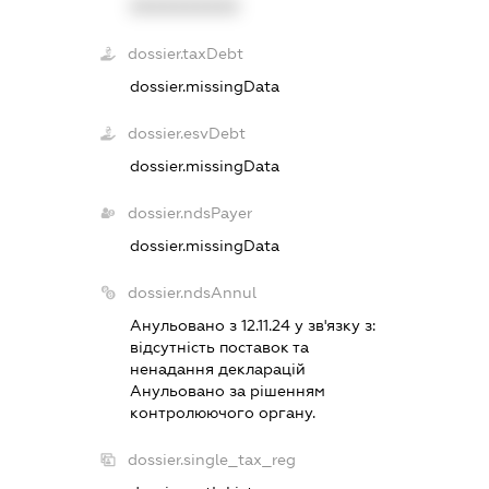
XXXXXXXXXX
dossier.taxDebt
dossier.missingData
dossier.esvDebt
dossier.missingData
dossier.ndsPayer
dossier.missingData
dossier.ndsAnnul
Анульовано з 12.11.24 у зв'язку з:
вiдсутнiсть поставок та
ненадання декларацiй
Анульовано за рiшенням
контролюючого органу.
dossier.single_tax_reg