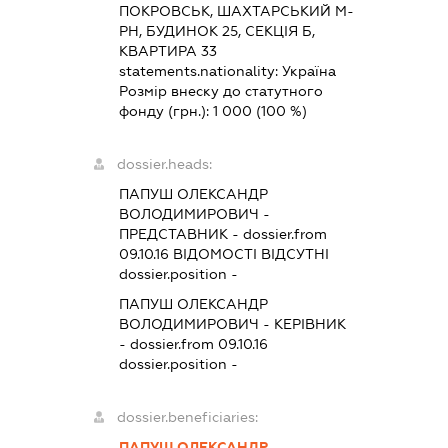
ПОКРОВСЬК, ШАХТАРСЬКИЙ М-
РН, БУДИНОК 25, СЕКЦІЯ Б,
КВАРТИРА 33
statements.nationality:
Україна
Розмір внеску до статутного
фонду (грн.):
1 000
(100 %)
dossier.heads:
ПАПУШ ОЛЕКСАНДР
ВОЛОДИМИРОВИЧ
-
ПРЕДСТАВНИК
- dossier.from
09.10.16
ВІДОМОСТІ ВІДСУТНІ
dossier.position -
ПАПУШ ОЛЕКСАНДР
ВОЛОДИМИРОВИЧ
-
КЕРІВНИК
- dossier.from 09.10.16
dossier.position -
dossier.beneficiaries:
ПАПУШ ОЛЕКСАНДР