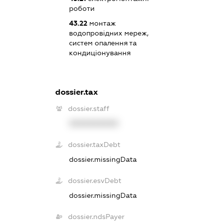
роботи
43.22
монтаж
водопровідних мереж,
систем опалення та
кондиціонування
dossier.tax
dossier.staff
XXXXXXXXXX
dossier.taxDebt
dossier.missingData
dossier.esvDebt
dossier.missingData
dossier.ndsPayer