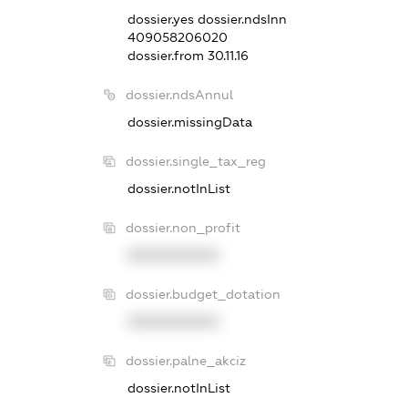
dossier.yes
dossier.ndsInn
409058206020
dossier.from 30.11.16
dossier.ndsAnnul
dossier.missingData
dossier.single_tax_reg
dossier.notInList
dossier.non_profit
XXXXXXXXXX
dossier.budget_dotation
XXXXXXXXXX
dossier.palne_akciz
dossier.notInList