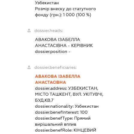
Узбекистан
Розмір внеску до статутного
фонду (грн.):
1 000
(100 %)
dossier.heads:
АВАКОВА ІЗАБЕЛЛА
АНАСТАСІВНА
-
КЕРІВНИК
dossier.position -
dossier.beneficiaries:
АВАКОВА ІЗАБЕЛЛА
АНАСТАСІВНА
dossier.address:
УЗБЕКИСТАН,
МІСТО ТАШКЕНТ, ВУЛ. УКІТУВЧІ,
БУД.КВ.7
dossier.nationality:
Узбекистан
dossier.benefInterest:
100
dossier.benefType:
Прямий
вирішальний вплив
dossier.benefRole:
КІНЦЕВИЙ