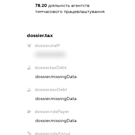
78.20
діяльність агентств
тимчасового працевлаштування
dossier.tax
dossier.staff
XXXXXXXXXX
dossier.taxDebt
dossier.missingData
dossier.esvDebt
dossier.missingData
dossier.ndsPayer
dossier.missingData
dossier.ndsAnnul