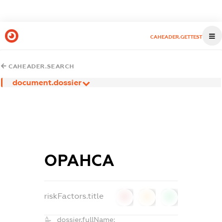
CAHEADER.GETTEST
CAHEADER.SEARCH
document.dossier
ОРАНСА
riskFactors.title
0
0
0
dossier.fullName: