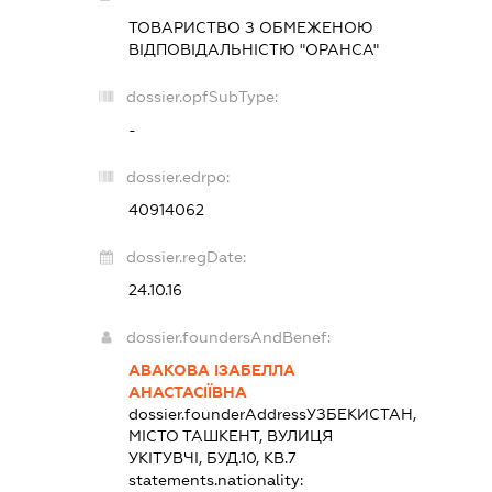
ТОВАРИСТВО З ОБМЕЖЕНОЮ
ВІДПОВІДАЛЬНІСТЮ "ОРАНСА"
dossier.opfSubType:
-
dossier.edrpo:
40914062
dossier.regDate:
24.10.16
dossier.foundersAndBenef:
АВАКОВА ІЗАБЕЛЛА
АНАСТАСІЇВНА
dossier.founderAddress
УЗБЕКИСТАН,
МІСТО ТАШКЕНТ, ВУЛИЦЯ
УКІТУВЧІ, БУД.10, КВ.7
statements.nationality: