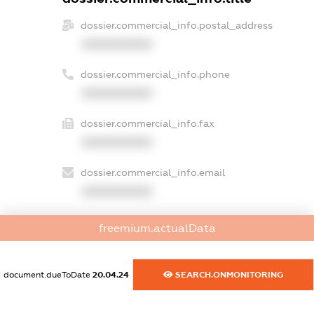
dossier.commercial_info.postal_address
XXXXXXXXXX
dossier.commercial_info.phone
XXXXXXXXXX
dossier.commercial_info.fax
XXXXXXXXXX
dossier.commercial_info.email
XXXXXXXXXX
dossier.commercial_info.website
freemium.actualData
XXXXXXXXXX
dossier.commercial_info.activity
document.dueToDate
20.04.24
SEARCH.ONMONITORING
XXXXXXXXXX