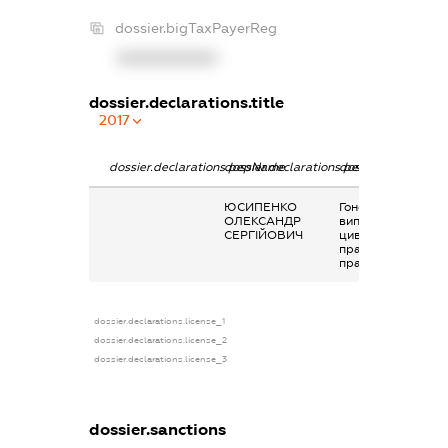
dossier.bigTaxPayerReg
XXXXXXXXXX
dossier.declarations.title
2017
dossier.declarations.pepName
dossier.declarations.personName
dossier.declaratio
ЮСИПЕНКО
Гонорари та інші
ОЛЕКСАНДР
виплати згідно з
СЕРГІЙОВИЧ
цивільно-
правовим
правочинами
dossier.declarations.license_1
dossier.declarations.license_2
dossier.declarations.license_3
dossier.sanctions