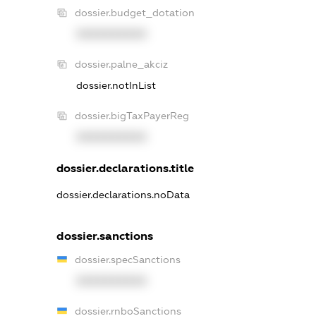
dossier.budget_dotation
XXXXXXXXXX
dossier.palne_akciz
dossier.notInList
dossier.bigTaxPayerReg
XXXXXXXXXX
dossier.declarations.title
dossier.declarations.noData
dossier.sanctions
dossier.specSanctions
XXXXXXXXXX
dossier.rnboSanctions