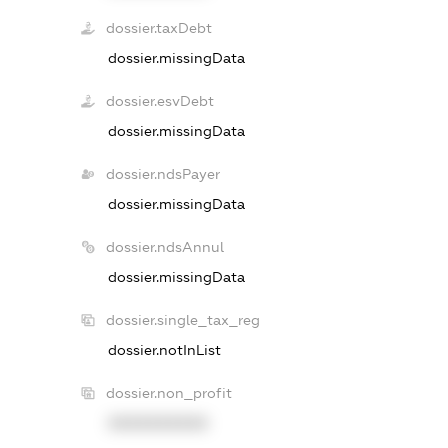
dossier.taxDebt
dossier.missingData
dossier.esvDebt
dossier.missingData
dossier.ndsPayer
dossier.missingData
dossier.ndsAnnul
dossier.missingData
dossier.single_tax_reg
dossier.notInList
dossier.non_profit
XXXXXXXXXX