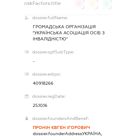
riskFactors.title
0
0
0
dossier.fullName:
ГРОМАДСЬКА ОРГАНІЗАЦІЯ
"УКРАЇНСЬКА АСОЦІАЦІЯ ОСІБ З
ІНВАЛІДНІСТЮ"
dossier.opfSubType:
-
dossier.edrpo:
40918266
dossier.regDate:
25.10.16
dossier.foundersAndBenef:
ПРОНІН ЄВГЕН ІГОРОВИЧ
dossier.founderAddress
УКРАЇНА,