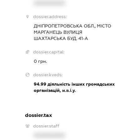
XXXXXXXXXX
dossier.address:
ДНІПРОПЕТРОВСЬКА ОБЛ., МІСТО
МАРГАНЕЦЬ ВУЛИЦЯ
ШАХТАРСЬКА БУД. 41-А
dossier.capital:
0 грн.
dossier.kveds:
94.99
діяльність інших громадських
організацій, н.в.і.у.
dossier.tax
dossier.staff
XXXXXXXXXX