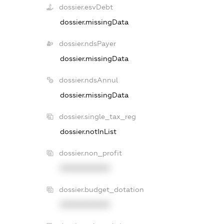
dossier.esvDebt
dossier.missingData
dossier.ndsPayer
dossier.missingData
dossier.ndsAnnul
dossier.missingData
dossier.single_tax_reg
dossier.notInList
dossier.non_profit
XXXXXXXXXX
dossier.budget_dotation
XXXXXXXXXX