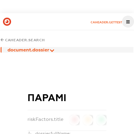
CAHEADER.GETTEST
CAHEADER.SEARCH
document.dossier
ПАРАМІ
riskFactors.title
0
0
0
dossier.fullName: