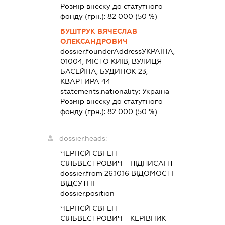
Розмір внеску до статутного
фонду (грн.):
82 000
(50 %)
БУШТРУК ВЯЧЕСЛАВ
ОЛЕКСАНДРОВИЧ
dossier.founderAddress
УКРАЇНА,
01004, МІСТО КИЇВ, ВУЛИЦЯ
БАСЕЙНА, БУДИНОК 23,
КВАРТИРА 44
statements.nationality:
Україна
Розмір внеску до статутного
фонду (грн.):
82 000
(50 %)
dossier.heads:
ЧЕРНЄЙ ЄВГЕН
СІЛЬВЕСТРОВИЧ
-
ПІДПИСАНТ
-
dossier.from 26.10.16
ВІДОМОСТІ
ВІДСУТНІ
dossier.position -
ЧЕРНЄЙ ЄВГЕН
СІЛЬВЕСТРОВИЧ
-
КЕРІВНИК
-