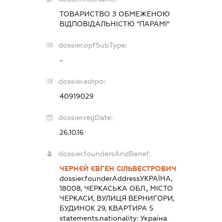
ТОВАРИСТВО З ОБМЕЖЕНОЮ
ВІДПОВІДАЛЬНІСТЮ "ПАРАМІ"
dossier.opfSubType:
-
dossier.edrpo:
40919029
dossier.regDate:
26.10.16
dossier.foundersAndBenef:
ЧЕРНЄЙ ЄВГЕН СІЛЬВЕСТРОВИЧ
dossier.founderAddress
УКРАЇНА,
18008, ЧЕРКАСЬКА ОБЛ., МІСТО
ЧЕРКАСИ, ВУЛИЦЯ ВЕРНИГОРИ,
БУДИНОК 29, КВАРТИРА 5
statements.nationality:
Україна