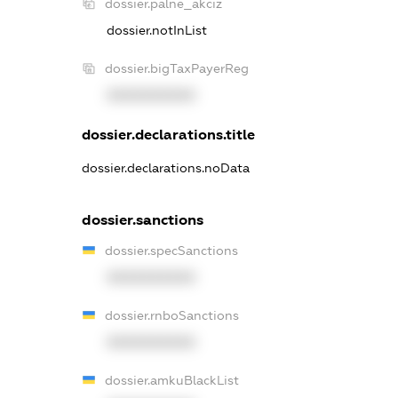
dossier.palne_akciz
dossier.notInList
dossier.bigTaxPayerReg
XXXXXXXXXX
dossier.declarations.title
dossier.declarations.noData
dossier.sanctions
dossier.specSanctions
XXXXXXXXXX
dossier.rnboSanctions
XXXXXXXXXX
dossier.amkuBlackList