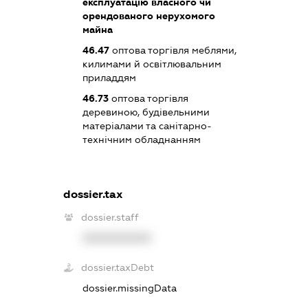
експлуатацію власного чи
орендованого нерухомого
майна
46.47
оптова торгівля меблями,
килимами й освітлювальним
приладдям
46.73
оптова торгівля
деревиною, будівельними
матеріалами та санітарно-
технічним обладнанням
dossier.tax
dossier.staff
XXXXXXXXXX
dossier.taxDebt
dossier.missingData