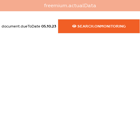
freemium.actualData
XXXXXXXXXX
dossier.commercial_info.email
document.dueToDate
05.10.23
SEARCH.ONMONITORING
XXXXXXXXXX
dossier.commercial_info.website
XXXXXXXXXX
dossier.commercial_info.activity
XXXXXXXXXX
freemium.exampleText_1
freemium.exampleText_2
freemium.anonymousPerSearch2
FREEMIUM.DETAILS
FREEMIUM.REGISTER