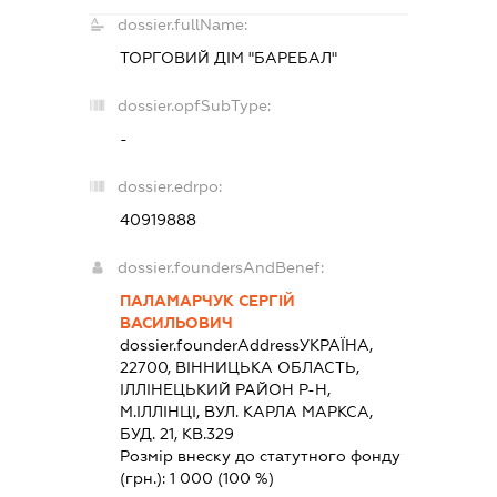
dossier.fullName:
ТОРГОВИЙ ДІМ "БАРЕБАЛ"
dossier.opfSubType:
-
dossier.edrpo:
40919888
dossier.foundersAndBenef:
ПАЛАМАРЧУК СЕРГІЙ
ВАСИЛЬОВИЧ
dossier.founderAddress
УКРАЇНА,
22700, ВIННИЦЬКА ОБЛАСТЬ,
IЛЛIНЕЦЬКИЙ РАЙОН Р-Н,
М.ІЛЛІНЦІ, ВУЛ. КАРЛА МАРКСА,
БУД. 21, КВ.329
Розмір внеску до статутного фонду
(грн.):
1 000
(100 %)