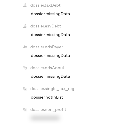
dossier.taxDebt
dossier.missingData
dossier.esvDebt
dossier.missingData
dossier.ndsPayer
dossier.missingData
dossier.ndsAnnul
dossier.missingData
dossier.single_tax_reg
dossier.notInList
dossier.non_profit
XXXXXXXXXX