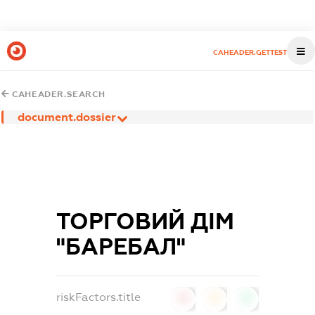
CAHEADER.GETTEST
CAHEADER.SEARCH
document.dossier
ТОРГОВИЙ ДІМ
"БАРЕБАЛ"
riskFactors.title
0
0
0