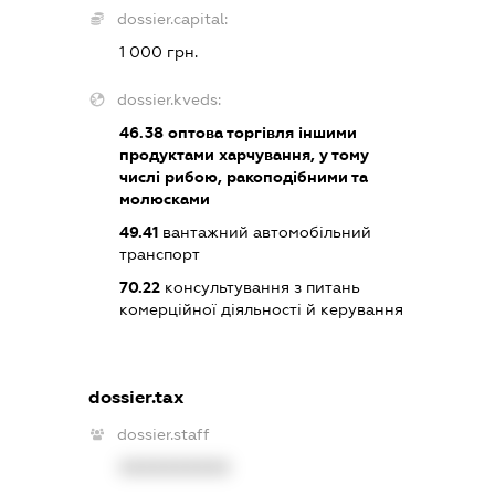
dossier.capital:
1 000 грн.
dossier.kveds:
46.38
оптова торгівля іншими
продуктами харчування, у тому
числі рибою, ракоподібними та
молюсками
49.41
вантажний автомобільний
транспорт
70.22
консультування з питань
комерційної діяльності й керування
dossier.tax
dossier.staff
XXXXXXXXXX