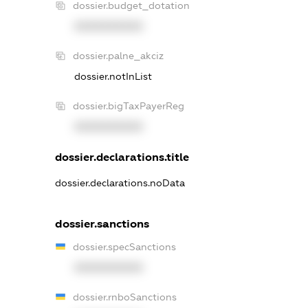
dossier.budget_dotation
XXXXXXXXXX
dossier.palne_akciz
dossier.notInList
dossier.bigTaxPayerReg
XXXXXXXXXX
dossier.declarations.title
dossier.declarations.noData
dossier.sanctions
dossier.specSanctions
XXXXXXXXXX
dossier.rnboSanctions