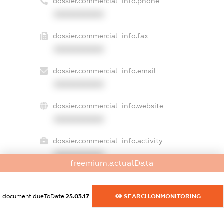
dossier.commercial_info.phone
XXXXXXXXXX
dossier.commercial_info.fax
XXXXXXXXXX
dossier.commercial_info.email
XXXXXXXXXX
dossier.commercial_info.website
XXXXXXXXXX
dossier.commercial_info.activity
XXXXXXXXXX
freemium.actualData
document.dueToDate
25.03.17
SEARCH.ONMONITORING
freemium.exampleText_1
freemium.exampleText_2
freemium.anonymousPerSearch2