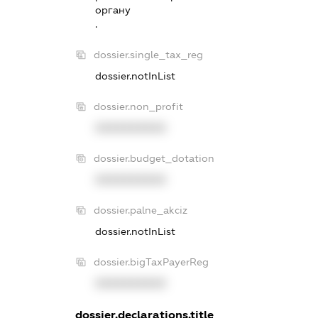
органу
.
dossier.single_tax_reg
dossier.notInList
dossier.non_profit
XXXXXXXXXX
dossier.budget_dotation
XXXXXXXXXX
dossier.palne_akciz
dossier.notInList
dossier.bigTaxPayerReg
XXXXXXXXXX
dossier.declarations.title