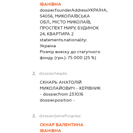
ІВАНІВНА
dossier.founderAddress
УКРАЇНА,
54056, МИКОЛАЇВСЬКА
ОБЛ., МІСТО МИКОЛАЇВ,
ПРОСПЕКТ МИРУ, БУДИНОК
24, КВАРТИРА 2
statements.nationality:
Україна
Розмір внеску до статутного
фонду (грн.):
75 000
(25 %)
dossier.heads:
СКНАРЬ АНАТОЛІЙ
МИКОЛАЙОВИЧ
-
КЕРІВНИК
- dossier.from 23.10.16
dossier.position -
dossier.beneficiaries:
СКНАР ВАЛЕНТИНА
ІВАНІВНА