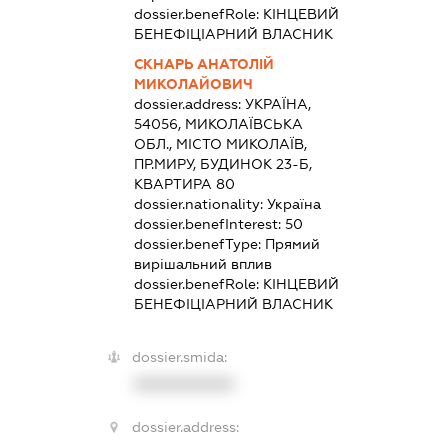
dossier.benefRole:
КІНЦЕВИЙ
БЕНЕФІЦІАРНИЙ ВЛАСНИК
СКНАРЬ АНАТОЛІЙ
МИКОЛАЙОВИЧ
dossier.address:
УКРАЇНА,
54056, МИКОЛАЇВСЬКА
ОБЛ., МІСТО МИКОЛАЇВ,
ПР.МИРУ, БУДИНОК 23-Б,
КВАРТИРА 80
dossier.nationality:
Україна
dossier.benefInterest:
50
dossier.benefType:
Прямий
вирішальний вплив
dossier.benefRole:
КІНЦЕВИЙ
БЕНЕФІЦІАРНИЙ ВЛАСНИК
dossier.smida:
XXXXXXXXXX
dossier.address: