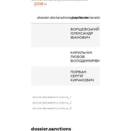
2018
dossier.declarations.pepName
dossier.declarations.personName
dossier.declara
БОРЩЕВСЬКИЙ
Заробітна плат
ОЛЕКСАНДР
отримана за
ІВАНОВИЧ
основним місц
роботи
КИРИЛЬЧУК
Дохід від нада
ЛЮБОВ
майна в оренд
ВОЛОДИМИРІВНА
ПОРВАН
Дохід від нада
СЕРГІЙ
майна в оренд
КИРІАКОВИЧ
dossier.declarations.license_1
dossier.declarations.license_2
dossier.declarations.license_3
dossier.sanctions