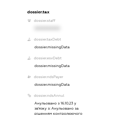
dossier.tax
dossier.staff
XXXXXXXXXX
dossier.taxDebt
dossier.missingData
dossier.esvDebt
dossier.missingData
dossier.ndsPayer
dossier.missingData
dossier.ndsAnnul
Анульовано з 16.10.23 у
зв'язку з:
Анульовано за
рiшенням контролюючого