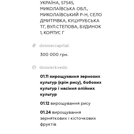
УКРАЇНА, 57545,
МИКОЛАЇВСЬКА ОБЛ.,
МИКОЛАЇВСЬКИЙ Р-Н, СЕЛО
ДМИТРІВКА, КУЦУРУБСЬКА
ТГ, ВУЛ.СТЕПОВА, БУДИНОК
1, КОРПУС Г
dossier.capital:
300 000 грн.
dossier.kveds:
01.11
вирощування зернових
культур (крім рису), бобових
культур і насіння олійних
культур
01.12
вирощування рису
01.24
вирощування
зерняткових і кісточкових
фруктів