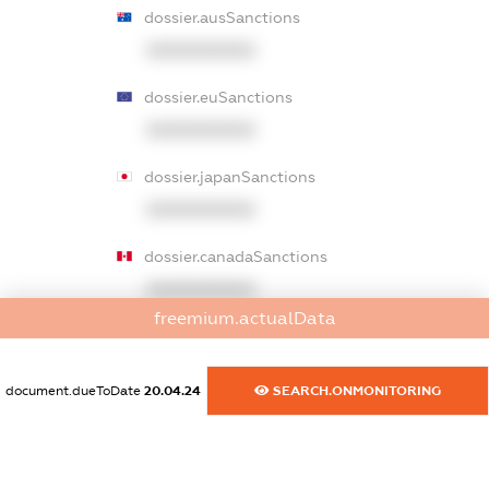
dossier.ausSanctions
XXXXXXXXXX
dossier.euSanctions
XXXXXXXXXX
dossier.japanSanctions
XXXXXXXXXX
dossier.canadaSanctions
XXXXXXXXXX
freemium.actualData
dossier.rfSanctions
XXXXXXXXXX
document.dueToDate
20.04.24
SEARCH.ONMONITORING
dossier.russian_reg_title
XXXXXXXXXX