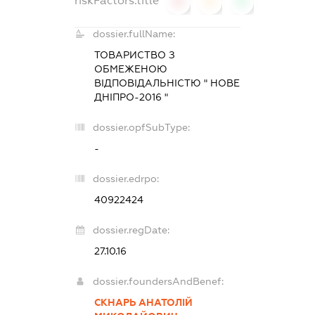
riskFactors.title
0
0
0
dossier.fullName:
ТОВАРИСТВО З
ОБМЕЖЕНОЮ
ВІДПОВІДАЛЬНІСТЮ " НОВЕ
ДНІПРО-2016 "
dossier.opfSubType:
-
dossier.edrpo:
40922424
dossier.regDate:
27.10.16
dossier.foundersAndBenef:
СКНАРЬ АНАТОЛІЙ