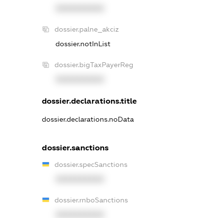
XXXXXXXXXX
dossier.palne_akciz
dossier.notInList
dossier.bigTaxPayerReg
XXXXXXXXXX
dossier.declarations.title
dossier.declarations.noData
dossier.sanctions
dossier.specSanctions
XXXXXXXXXX
dossier.rnboSanctions
XXXXXXXXXX