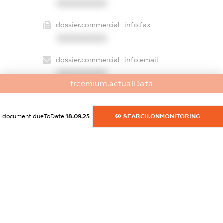
XXXXXXXXXX
dossier.commercial_info.fax
XXXXXXXXXX
dossier.commercial_info.email
XXXXXXXXXX
freemium.actualData
dossier.commercial_info.website
XXXXXXXXXX
document.dueToDate
18.09.25
SEARCH.ONMONITORING
dossier.commercial_info.activity
XXXXXXXXXX
freemium.exampleText_1
freemium.exampleText_2
freemium.anonymousPerSearch2
FREEMIUM.DETAILS