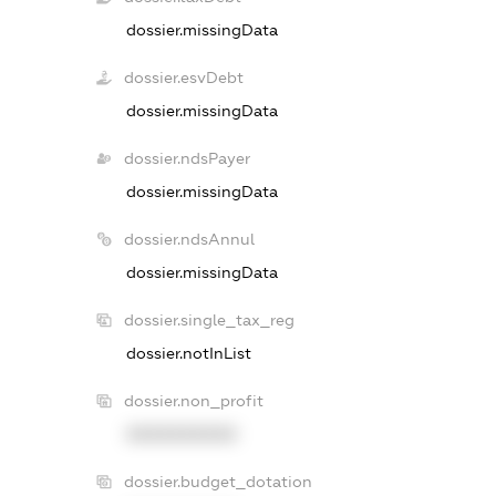
dossier.missingData
dossier.esvDebt
dossier.missingData
dossier.ndsPayer
dossier.missingData
dossier.ndsAnnul
dossier.missingData
dossier.single_tax_reg
dossier.notInList
dossier.non_profit
XXXXXXXXXX
dossier.budget_dotation