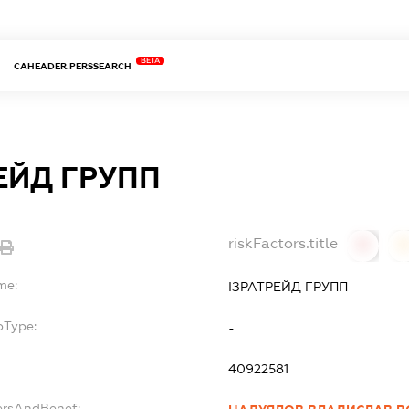
BETA
CAHEADER.PERSSEARCH
ЕЙД ГРУПП
riskFactors.title
0
0
me:
ІЗРАТРЕЙД ГРУПП
bType:
-
40922581
ersAndBenef: