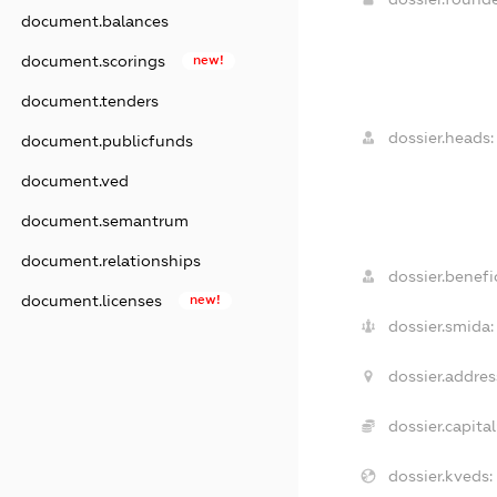
document.balances
document.scorings
new!
document.tenders
dossier.heads:
document.publicfunds
document.ved
document.semantrum
document.relationships
dossier.benefic
document.licenses
new!
dossier.smida:
dossier.addres
dossier.capital
dossier.kveds: