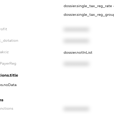
dossier.single_tax_reg_rate 
dossier.single_tax_reg_grou
ofit
XXXXXXXXXX
t_dotation
XXXXXXXXXX
akciz
dossier.notInList
xPayerReg
XXXXXXXXXX
ions.title
ons.noData
ns
anctions
XXXXXXXXXX