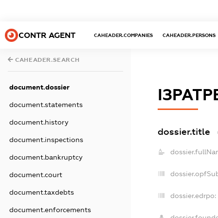
CONTR AGENT
CAHEADER.COMPANIES
CAHEADER.PERSONS
CAHEADER.SEARCH
document.dossier
ІЗРАТР
document.statements
document.history
dossier.title
document.inspections
dossier.fullNa
document.bankruptcy
dossier.opfSu
document.court
document.taxdebts
dossier.edrpo:
document.enforcements
dossier.found