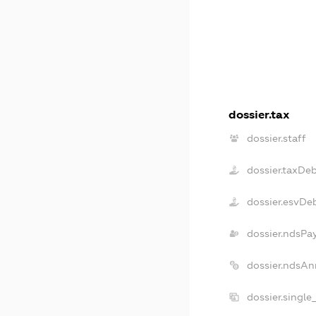
dossier.tax
dossier.staff
dossier.taxDe
dossier.esvDe
dossier.ndsPa
dossier.ndsAn
dossier.single