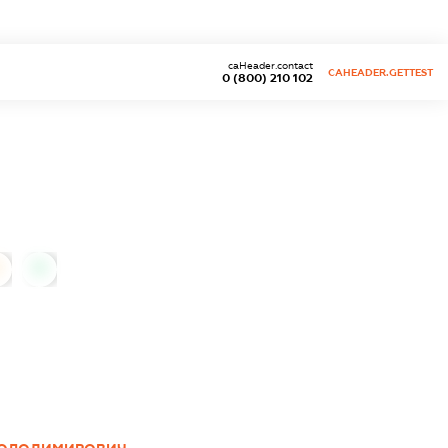
caHeader.contact
CAHEADER.GETTEST
0 (800) 210 102
0