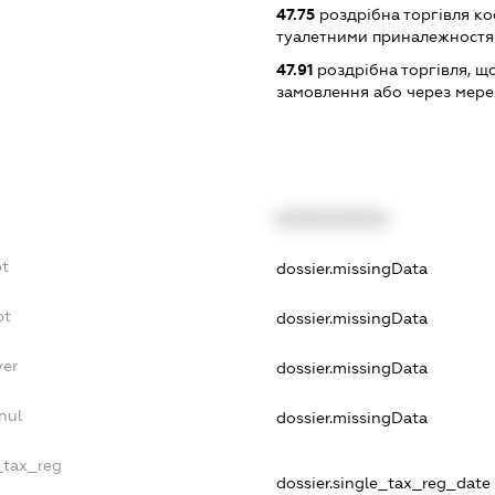
47.75
роздрібна торгівля к
туалетними приналежностям
47.91
роздрібна торгівля, щ
замовлення або через мере
XXXXXXXXXX
bt
dossier.missingData
bt
dossier.missingData
yer
dossier.missingData
nul
dossier.missingData
_tax_reg
dossier.single_tax_reg_date -