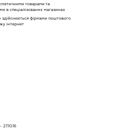
осметичними товарами та
и в спеціалізованих магазинах
о здійснюється фірмами поштового
жу інтернет
 27.10.16