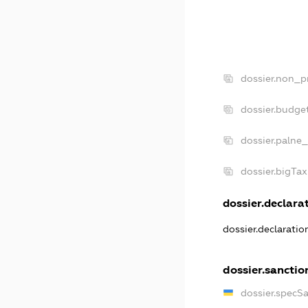
dossier.non_pr
dossier.budge
dossier.palne_
dossier.bigTa
dossier.declarat
dossier.declarati
dossier.sanctio
dossier.specS