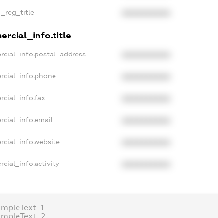
n_reg_title
XXXXXXXXXX
rcial_info.title
rcial_info.postal_address
XXXXXXXXXX
rcial_info.phone
XXXXXXXXXX
rcial_info.fax
XXXXXXXXXX
rcial_info.email
XXXXXXXXXX
rcial_info.website
XXXXXXXXXX
cial_info.activity
XXXXXXXXXX
ampleText_1
ampleText_2