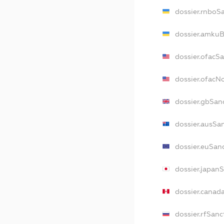
dossier.rnboS
dossier.amkuB
dossier.ofacS
dossier.ofac
dossier.gbSan
dossier.ausSa
dossier.euSan
dossier.japan
dossier.canad
dossier.rfSanc