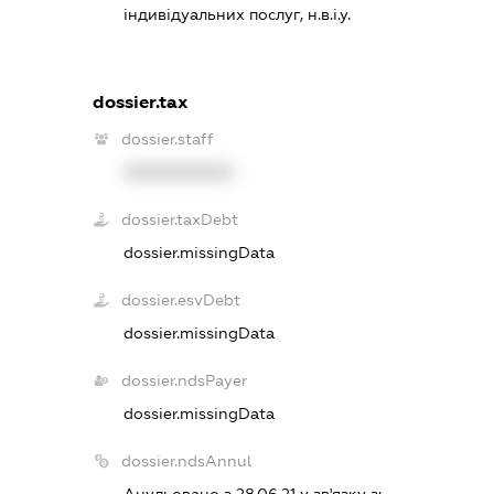
індивідуальних послуг, н.в.і.у.
dossier.tax
dossier.staff
XXXXXXXXXX
dossier.taxDebt
dossier.missingData
dossier.esvDebt
dossier.missingData
dossier.ndsPayer
dossier.missingData
dossier.ndsAnnul