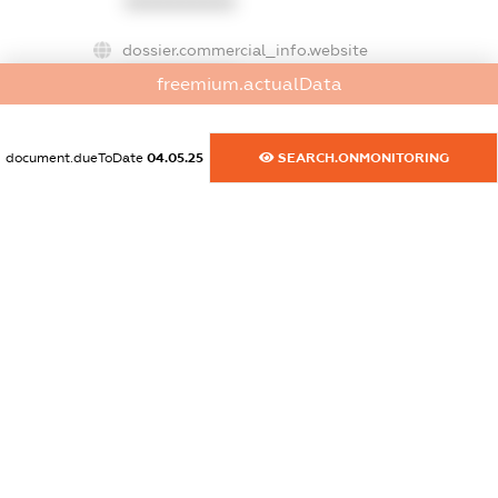
XXXXXXXXXX
dossier.commercial_info.website
XXXXXXXXXX
freemium.actualData
dossier.commercial_info.activity
XXXXXXXXXX
document.dueToDate
04.05.25
SEARCH.ONMONITORING
freemium.exampleText_1
freemium.exampleText_2
freemium.anonymousPerSearch2
FREEMIUM.DETAILS
FREEMIUM.REGISTER