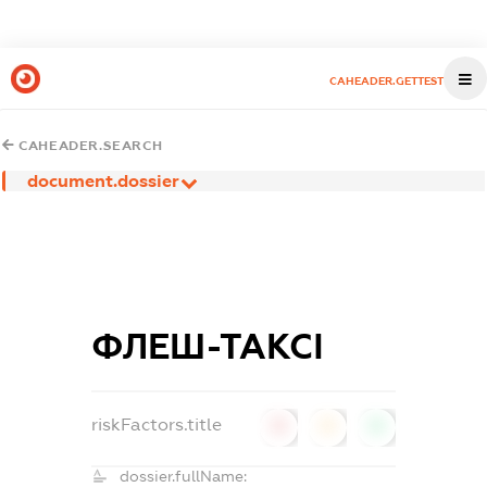
CAHEADER.GETTEST
CAHEADER.SEARCH
document.dossier
ФЛЕШ-ТАКСІ
riskFactors.title
0
0
0
dossier.fullName: