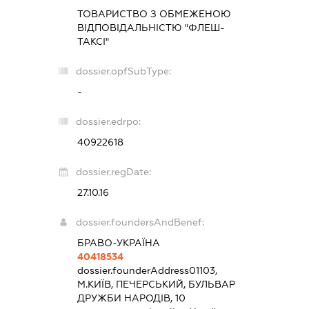
ТОВАРИСТВО З ОБМЕЖЕНОЮ
ВІДПОВІДАЛЬНІСТЮ "ФЛЕШ-
ТАКСІ"
dossier.opfSubType:
-
dossier.edrpo:
40922618
dossier.regDate:
27.10.16
dossier.foundersAndBenef:
БРАВО-УКРАЇНА
40418534
dossier.founderAddress
01103,
М.КИЇВ, ПЕЧЕРСЬКИЙ, БУЛЬВАР
ДРУЖБИ НАРОДІВ, 10