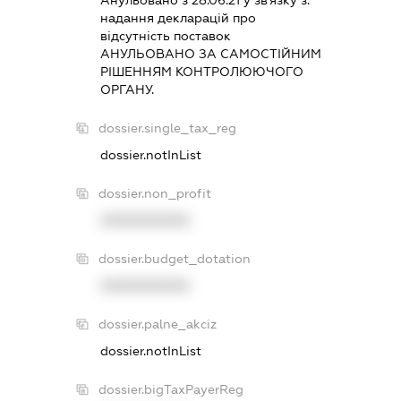
Анульовано з 28.06.21 у зв'язку з:
надання декларацiй про
вiдсутнiсть поставок
АНУЛЬОВАНО ЗА САМОСТIЙНИМ
РIШЕННЯМ КОНТРОЛЮЮЧОГО
ОРГАНУ.
dossier.single_tax_reg
dossier.notInList
dossier.non_profit
XXXXXXXXXX
dossier.budget_dotation
XXXXXXXXXX
dossier.palne_akciz
dossier.notInList
dossier.bigTaxPayerReg