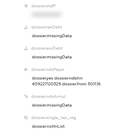
dossier.staff
XXXXXXXXXX
dossier.taxDebt
dossier.missingData
dossier.esvDebt
dossier.missingData
dossier.ndsPayer
dossier.yes
dossier.ndsInn
409227120329
dossier.from 30.11.16
dossier.ndsAnnul
dossier.missingData
dossier.single_tax_reg
dossier.notInList