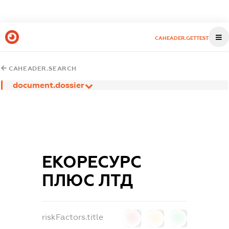
CAHEADER.GETTEST
CAHEADER.SEARCH
document.dossier
ЕКОРЕСУРС
ПЛЮС ЛТД
riskFactors.title
0
0
0