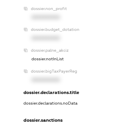
dossier.non_profit
XXXXXXXXXX
dossier.budget_dotation
XXXXXXXXXX
dossier.palne_akciz
dossier.notInList
dossier.bigTaxPayerReg
XXXXXXXXXX
dossier.declarations.title
dossier.declarations.noData
dossier.sanctions