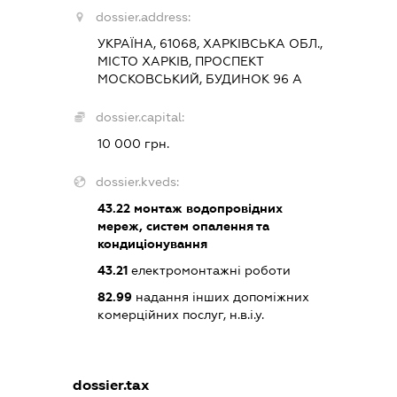
dossier.address:
УКРАЇНА, 61068, ХАРКІВСЬКА ОБЛ.,
МІСТО ХАРКІВ, ПРОСПЕКТ
МОСКОВСЬКИЙ, БУДИНОК 96 А
dossier.capital:
10 000 грн.
dossier.kveds:
43.22
монтаж водопровідних
мереж, систем опалення та
кондиціонування
43.21
електромонтажні роботи
82.99
надання інших допоміжних
комерційних послуг, н.в.і.у.
dossier.tax