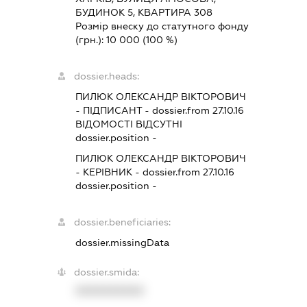
БУДИНОК 5, КВАРТИРА 308
Розмір внеску до статутного фонду
(грн.):
10 000
(100 %)
dossier.heads:
ПИЛЮК ОЛЕКСАНДР ВІКТОРОВИЧ
-
ПІДПИСАНТ
- dossier.from 27.10.16
ВІДОМОСТІ ВІДСУТНІ
dossier.position -
ПИЛЮК ОЛЕКСАНДР ВІКТОРОВИЧ
-
КЕРІВНИК
- dossier.from 27.10.16
dossier.position -
dossier.beneficiaries:
dossier.missingData
dossier.smida:
XXXXXXXXXX