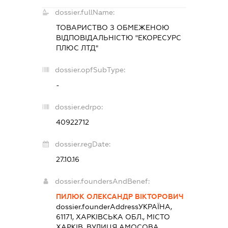
dossier.fullName:
ТОВАРИСТВО З ОБМЕЖЕНОЮ
ВІДПОВІДАЛЬНІСТЮ "ЕКОРЕСУРС
ПЛЮС ЛТД"
dossier.opfSubType:
-
dossier.edrpo:
40922712
dossier.regDate:
27.10.16
dossier.foundersAndBenef:
ПИЛЮК ОЛЕКСАНДР ВІКТОРОВИЧ
dossier.founderAddress
УКРАЇНА,
61171, ХАРКІВСЬКА ОБЛ., МІСТО
ХАРКІВ, ВУЛИЦЯ АМОСОВА,