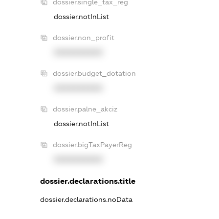
dossier.single_tax_reg
dossier.notInList
dossier.non_profit
XXXXXXXXXX
dossier.budget_dotation
XXXXXXXXXX
dossier.palne_akciz
dossier.notInList
dossier.bigTaxPayerReg
XXXXXXXXXX
dossier.declarations.title
dossier.declarations.noData