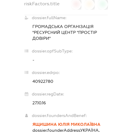
riskFactors.title
0
0
0
dossier.fullName:
ГРОМАДСЬКА ОРГАНІЗАЦІЯ
"РЕСУРСНИЙ ЦЕНТР "ПРОСТІР
ДОВІРИ"
dossier.opfSubType:
-
dossier.edrpo:
40922780
dossier.regDate:
27.10.16
dossier.foundersAndBenef:
ЯЩИШИНА ЮЛІЯ МИКОЛАЇВНА
dossier.founderAddress
УКРАЇНА,