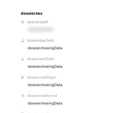
dossier.tax
dossier.staff
XXXXXXXXXX
dossier.taxDebt
dossier.missingData
dossier.esvDebt
dossier.missingData
dossier.ndsPayer
dossier.missingData
dossier.ndsAnnul
dossier.missingData