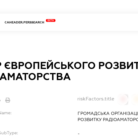
BETA
CAHEADER.PERSSEARCH
Р ЄВРОПЕЙСЬКОГО РОЗВИ
ОАМАТОРСТВА
riskFactors.title
e
0
lName:
ГРОМАДСЬКА ОРГАНІЗАЦІ
РОЗВИТКУ РАДІОАМАТОРС
fSubType:
-