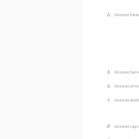
dossier.hea
dossier.bene
dossier.smi
dossier.add
dossier.capi