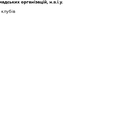
адських організацій, н.в.і.у.
 клубів