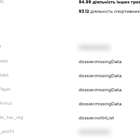
ds:
94.99
діяльність інших гром
93.12
діяльність спортивних
f
XXXXXXXXXX
Debt
dossier.missingData
Debt
dossier.missingData
Payer
dossier.missingData
sAnnul
dossier.missingData
gle_tax_reg
dossier.notInList
_profit
XXXXXXXXXX