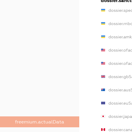
dossier.sanct
dossier.spe
dossier.rnb
dossier.amk
dossier.ofa
dossier.of
dossier.gbS
dossier.aus
dossier.euS
dossier.jap
freemium.actualData
dossier.ca