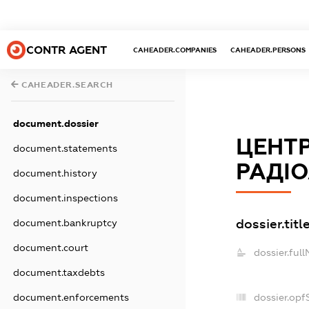
CONTR AGENT
CAHEADER.COMPANIES
CAHEADER.PERSONS
CAHEADER.SEARCH
document.dossier
ЦЕНТ
document.statements
РАДІ
document.history
document.inspections
dossier.titl
document.bankruptcy
document.court
dossier.ful
document.taxdebts
document.enforcements
dossier.op