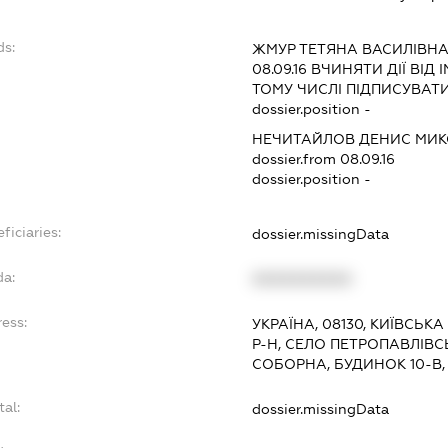
ds:
ЖМУР ТЕТЯНА ВАСИЛІВН
08.09.16
ВЧИНЯТИ ДІЇ ВІД 
ТОМУ ЧИСЛІ ПІДПИСУВАТ
dossier.position -
НЕЧИТАЙЛОВ ДЕНИС МИ
dossier.from 08.09.16
dossier.position -
ficiaries:
dossier.missingData
da:
XXXXXXXXXX
ress:
УКРАЇНА, 08130, КИЇВСЬ
Р-Н, СЕЛО ПЕТРОПАВЛІВС
СОБОРНА, БУДИНОК 10-В, 
tal:
dossier.missingData