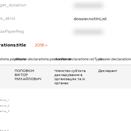
dget_dotation
XXXXXXXXXX
ne_akciz
dossier.notInList
gTaxPayerReg
XXXXXXXXXX
ations.title
2018
rations.pepName
dossier.declarations.personName
dossier.declarations.relType
dossier.declaratio
ПОПОВКІН
Членство суб’єкта
Декларант
ВІКТОР
декларування в
МИХАЙЛОВИЧ
організаціях та їх
органах
cense_1
icense_2
icense_3