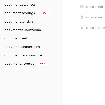
document.balances
dossier.edr
document.scorings
new!
dossier.reg
document.tenders
dossier.fo
document.publicfunds
document.ved
document.semantrum
document.relationships
document.licenses
new!