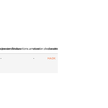
ns.personStatus
dossier.declarations.amount
dossier.declarations.currency
dossier.declarations.source
-
-
НАЗК