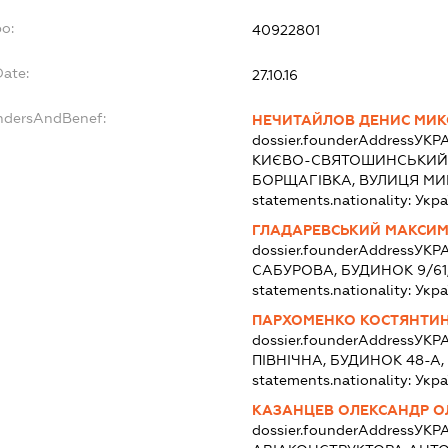
po:
40922801
Date:
27.10.16
undersAndBenef:
НЕЧИТАЙЛОВ ДЕНИС МИ
dossier.founderAddress
УКРА
КИЄВО-СВЯТОШИНСЬКИЙ 
БОРЩАГІВКА, ВУЛИЦЯ МИ
statements.nationality:
Укра
ГЛАДАРЕВСЬКИЙ МАКСИМ
dossier.founderAddress
УКРА
САБУРОВА, БУДИНОК 9/61,
statements.nationality:
Укра
ПАРХОМЕНКО КОСТЯНТИН
dossier.founderAddress
УКРА
ПІВНІЧНА, БУДИНОК 48-А,
statements.nationality:
Укра
КАЗАНЦЕВ ОЛЕКСАНДР О
dossier.founderAddress
УКРА