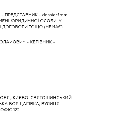
А
-
ПРЕДСТАВНИК
- dossier.from
ІМЕНІ ЮРИДИЧНОЇ ОСОБИ, У
И ДОГОВОРИ ТОЩО (НЕМАЄ)
КОЛАЙОВИЧ
-
КЕРІВНИК
-
КА ОБЛ., КИЄВО-СВЯТОШИНСЬКИЙ
ЬКА БОРЩАГІВКА, ВУЛИЦЯ
ОФІС 122