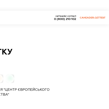
caHeader.contact
CAHEADER.GETTEST
0 (800) 210 102
ТКУ
0
0
Я "ЦЕНТР ЄВРОПЕЙСЬКОГО
ТВА"