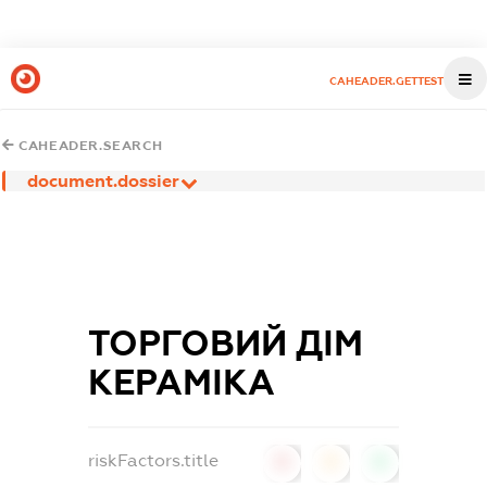
CAHEADER.GETTEST
CAHEADER.SEARCH
document.dossier
ТОРГОВИЙ ДІМ
КЕРАМІКА
riskFactors.title
0
0
0