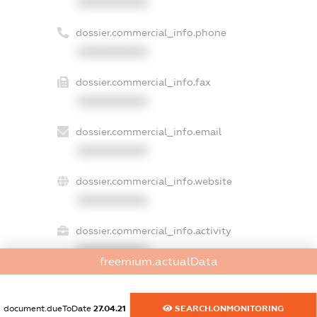
XXXXXXXXXX
dossier.commercial_info.phone
XXXXXXXXXX
dossier.commercial_info.fax
XXXXXXXXXX
dossier.commercial_info.email
XXXXXXXXXX
dossier.commercial_info.website
XXXXXXXXXX
dossier.commercial_info.activity
XXXXXXXXXX
freemium.actualData
document.dueToDate
27.04.21
SEARCH.ONMONITORING
freemium.exampleText_1