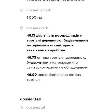
dossier.capital:
1 000 грн.
dossier.kveds:
46.13
діяльність посередників у
торгівлі деревиною, будівельними
матеріалами та санітарно-
технічними виробами
46.73
оптова торгівля деревиною,
будівельними матеріалами та
санітарно-технічним обладнанням
46.90
неспеціалізована оптова
торгівля
dossier.tax
dossier.staff