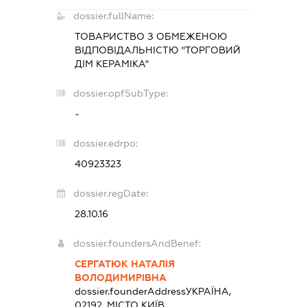
dossier.fullName:
ТОВАРИСТВО З ОБМЕЖЕНОЮ
ВІДПОВІДАЛЬНІСТЮ "ТОРГОВИЙ
ДІМ КЕРАМІКА"
dossier.opfSubType:
-
dossier.edrpo:
40923323
dossier.regDate:
28.10.16
dossier.foundersAndBenef:
СЕРГАТЮК НАТАЛІЯ
ВОЛОДИМИРІВНА
dossier.founderAddress
УКРАЇНА,
02192, МІСТО КИЇВ,