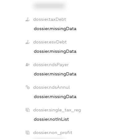
XXXXXXXXXX
dossier.taxDebt
dossier.missingData
dossier.esvDebt
dossier.missingData
dossier.ndsPayer
dossier.missingData
dossier.ndsAnnul
dossier.missingData
dossier.single_tax_reg
dossier.notInList
dossier.non_profit