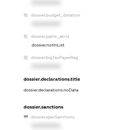
XXXXXXXXXX
dossier.budget_dotation
XXXXXXXXXX
dossier.palne_akciz
dossier.notInList
dossier.bigTaxPayerReg
XXXXXXXXXX
dossier.declarations.title
dossier.declarations.noData
dossier.sanctions
dossier.specSanctions
XXXXXXXXXX