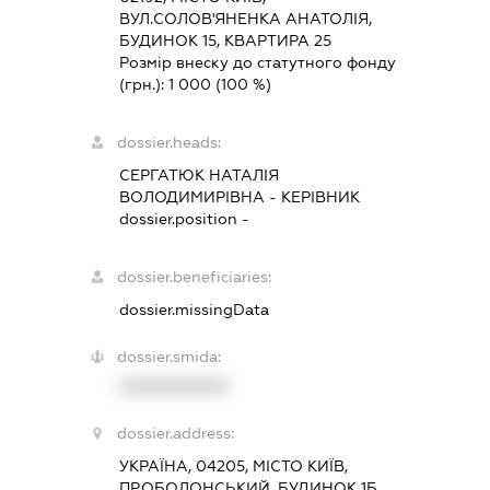
ВУЛ.СОЛОВ'ЯНЕНКА АНАТОЛІЯ,
БУДИНОК 15, КВАРТИРА 25
Розмір внеску до статутного фонду
(грн.):
1 000
(100 %)
dossier.heads:
СЕРГАТЮК НАТАЛІЯ
ВОЛОДИМИРІВНА
-
КЕРІВНИК
dossier.position -
dossier.beneficiaries:
dossier.missingData
dossier.smida:
XXXXXXXXXX
dossier.address:
УКРАЇНА, 04205, МІСТО КИЇВ,
ПР.ОБОЛОНСЬКИЙ, БУДИНОК 1Б