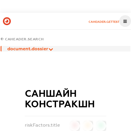
CAHEADER.GETTEST
CAHEADER.SEARCH
document.dossier
САНШАЙН
КОНСТРАКШН
riskFactors.title
0
0
0