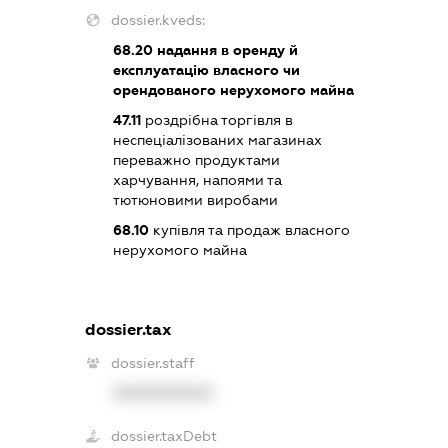
dossier.kveds:
68.20
надання в оренду й
експлуатацію власного чи
орендованого нерухомого майна
47.11
роздрібна торгівля в
неспеціалізованих магазинах
переважно продуктами
харчування, напоями та
тютюновими виробами
68.10
купівля та продаж власного
нерухомого майна
dossier.tax
dossier.staff
XXXXXXXXXX
dossier.taxDebt