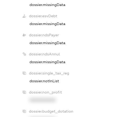
dossier.missingData
dossier.esvDebt
dossier.missingData
dossier.ndsPayer
dossier.missingData
dossier.ndsAnnul
dossier.missingData
dossier.single_tax_reg
dossier.notInList
dossier.non_profit
XXXXXXXXXX
dossier.budget_dotation