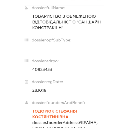
dossier.fullName:
ТОВАРИСТВО З ОБМЕЖЕНОЮ
ВІДПОВІДАЛЬНІСТЮ "САНШАЙН
КОНСТРАКШН"
dossier.opfSubType:
-
dossier.edrpo:
40923433
dossier.regDate:
28.10.16
dossier.foundersAndBenef:
ТОДОРЮК СТЕФАНІЯ
КОСТЯНТИНІВНА
dossier.founderAddress
УКРАЇНА,