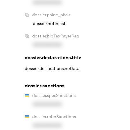
XXXXXXXXXX
dossier.palne_akciz
dossier.notInList
dossier.bigTaxPayerReg
XXXXXXXXXX
dossier.declarations.title
dossier.declarations.noData
dossier.sanctions
dossier.specSanctions
XXXXXXXXXX
dossier.rnboSanctions
XXXXXXXXXX