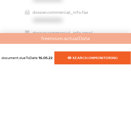
dossier.commercial_info.fax
XXXXXXXXXX
dossier.commercial_info.email
freemium.actualData
XXXXXXXXXX
dossier.commercial_info.website
document.dueToDate
16.05.22
SEARCH.ONMONITORING
XXXXXXXXXX
dossier.commercial_info.activity
XXXXXXXXXX
freemium.exampleText_1
freemium.exampleText_2
freemium.anonymousPerSearch2
FREEMIUM.DETAILS