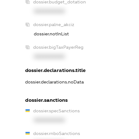
dossier.budget_dotation
XXXXXXXXXX
dossier.palne_akciz
dossier.notInList
dossier.bigTaxPayerReg
XXXXXXXXXX
dossier.declarations.title
dossier.declarations.noData
dossier.sanctions
dossier.specSanctions
XXXXXXXXXX
dossier.rnboSanctions