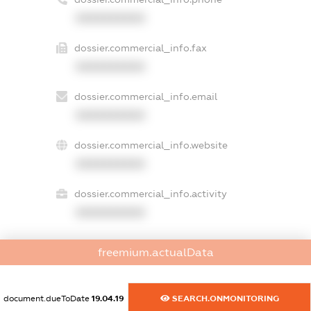
XXXXXXXXXX
dossier.commercial_info.fax
XXXXXXXXXX
dossier.commercial_info.email
XXXXXXXXXX
dossier.commercial_info.website
XXXXXXXXXX
dossier.commercial_info.activity
XXXXXXXXXX
freemium.actualData
freemium.exampleText_1
freemium.exampleText_2
freemium.anonymousPerSearch2
document.dueToDate
19.04.19
SEARCH.ONMONITORING