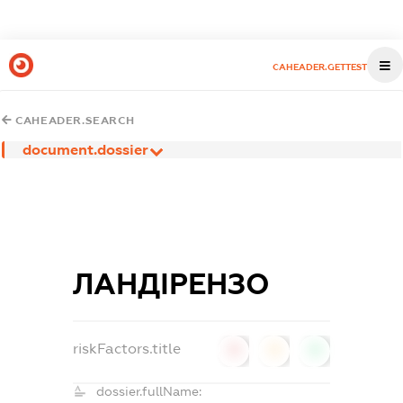
CAHEADER.GETTEST
CAHEADER.SEARCH
document.dossier
ЛАНДІРЕНЗО
riskFactors.title
0
0
0
dossier.fullName: