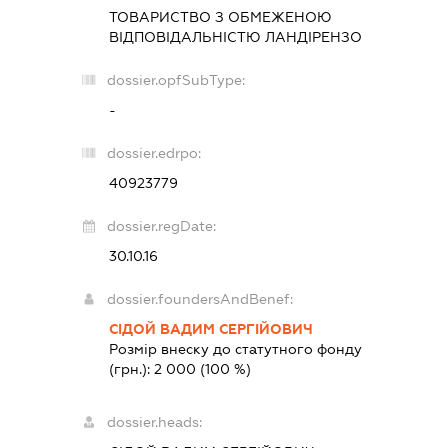
ТОВАРИСТВО З ОБМЕЖЕНОЮ
ВІДПОВІДАЛЬНІСТЮ
ЛАНДІРЕНЗО
dossier.opfSubType:
-
dossier.edrpo:
40923779
dossier.regDate:
30.10.16
dossier.foundersAndBenef:
СІДОЙ ВАДИМ СЕРГІЙОВИЧ
Розмір внеску до статутного фонду
(грн.):
2 000
(100 %)
dossier.heads: