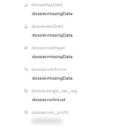
dossier.taxDebt
dossier.missingData
dossier.esvDebt
dossier.missingData
dossier.ndsPayer
dossier.missingData
dossier.ndsAnnul
dossier.missingData
dossier.single_tax_reg
dossier.notInList
dossier.non_profit
XXXXXXXXXX