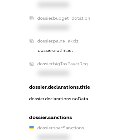
XXXXXXXXXX
dossier.budget_dotation
XXXXXXXXXX
dossier.palne_akciz
dossier.notInList
dossier.bigTaxPayerReg
XXXXXXXXXX
dossier.declarations.title
dossier.declarations.noData
dossier.sanctions
dossier.specSanctions
XXXXXXXXXX