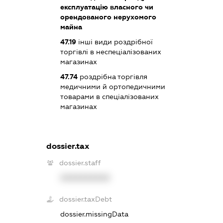
експлуатацію власного чи
орендованого нерухомого
майна
47.19
інші види роздрібної
торгівлі в неспеціалізованих
магазинах
47.74
роздрібна торгівля
медичними й ортопедичними
товарами в спеціалізованих
магазинах
dossier.tax
dossier.staff
XXXXXXXXXX
dossier.taxDebt
dossier.missingData