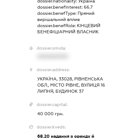
dossier.nationality:
Україна
dossier.benefInterest:
66.7
dossier.benefType:
Прямий
вирішальний вплив
dossier.benefRole:
КІНЦЕВИЙ
БЕНЕФІЦІАРНИЙ ВЛАСНИК
dossier.smida:
XXXXXXXXXX
dossier.address:
УКРАЇНА, 33028, РІВНЕНСЬКА
ОБЛ., МІСТО РІВНЕ, ВУЛИЦЯ 16
ЛИПНЯ, БУДИНОК 37
dossier.capital:
40 000 грн.
dossier.kveds:
68.20
надання в оренду й