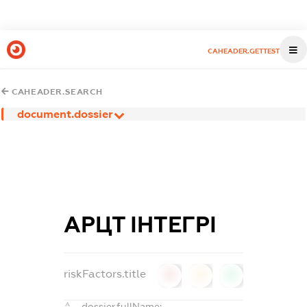
CAHEADER.GETTEST
CAHEADER.SEARCH
document.dossier
АРЦТ ІНТЕГРІ
riskFactors.title
0
0
0
dossier.fullName: