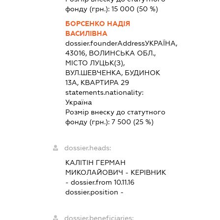
фонду (грн.):
15 000
(50 %)
БОРСЕНКО НАДІЯ
ВАСИЛІВНА
dossier.founderAddress
УКРАЇНА,
43016, ВОЛИНСЬКА ОБЛ.,
МІСТО ЛУЦЬК(З),
ВУЛ.ШЕВЧЕНКА, БУДИНОК
13А, КВАРТИРА 29
statements.nationality:
Україна
Розмір внеску до статутного
фонду (грн.):
7 500
(25 %)
dossier.heads:
КАЛІТІН ГЕРМАН
МИКОЛАЙОВИЧ
-
КЕРІВНИК
- dossier.from 10.11.16
dossier.position -
dossier.beneficiaries: