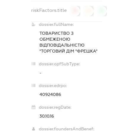
riskFactors.title
0
0
0
dossier.fullName:
ТОВАРИСТВО З
ОБМЕЖЕНОЮ
ВІДПОВІДАЛЬНІСТЮ
"ТОРГОВИЙ ДІМ "ФРЕШКА"
dossier.opfSubType:
-
dossier.edrpo:
40924086
dossier.regDate:
30.10.16
dossier.foundersAndBenef: