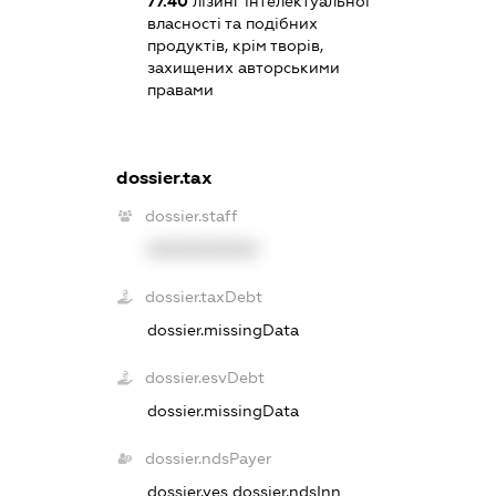
77.40
лізинг інтелектуальної
власності та подібних
продуктів, крім творів,
захищених авторськими
правами
dossier.tax
dossier.staff
XXXXXXXXXX
dossier.taxDebt
dossier.missingData
dossier.esvDebt
dossier.missingData
dossier.ndsPayer
dossier.yes
dossier.ndsInn