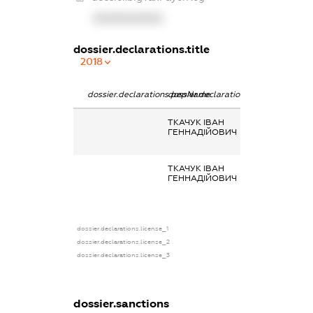
XXXXXXXXXX
dossier.declarations.title
2018
dossier.declarations.pepName
dossier.declarations.personName
dossier.declara
ТКАЧУК ІВАН
Заробітна плат
ГЕННАДІЙОВИЧ
отримана за
сумісництвом
ТКАЧУК ІВАН
Заробітна плат
ГЕННАДІЙОВИЧ
отримана за
сумісництвом
dossier.declarations.license_1
dossier.declarations.license_2
dossier.declarations.license_3
dossier.sanctions