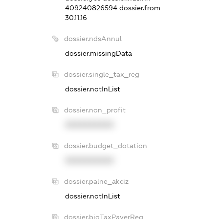
409240826594
dossier.from
30.11.16
dossier.ndsAnnul
dossier.missingData
dossier.single_tax_reg
dossier.notInList
dossier.non_profit
XXXXXXXXXX
dossier.budget_dotation
XXXXXXXXXX
dossier.palne_akciz
dossier.notInList
dossier.bigTaxPayerReg