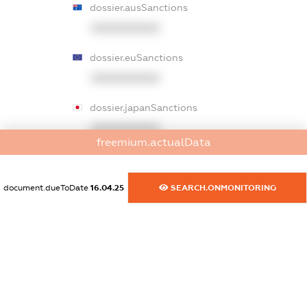
dossier.ausSanctions
XXXXXXXXXX
dossier.euSanctions
XXXXXXXXXX
dossier.japanSanctions
XXXXXXXXXX
freemium.actualData
dossier.canadaSanctions
XXXXXXXXXX
document.dueToDate
16.04.25
SEARCH.ONMONITORING
dossier.rfSanctions
XXXXXXXXXX
dossier.russian_reg_title
XXXXXXXXXX