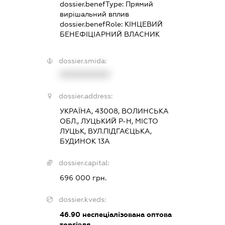
dossier.benefType:
Прямий
вирішальний вплив
dossier.benefRole:
КІНЦЕВИЙ
БЕНЕФІЦІАРНИЙ ВЛАСНИК
dossier.smida:
XXXXXXXXXX
dossier.address:
УКРАЇНА, 43008, ВОЛИНСЬКА
ОБЛ., ЛУЦЬКИЙ Р-Н, МІСТО
ЛУЦЬК, ВУЛ.ПІДГАЄЦЬКА,
БУДИНОК 13А
dossier.capital:
696 000 грн.
dossier.kveds:
46.90
неспеціалізована оптова
торгівля