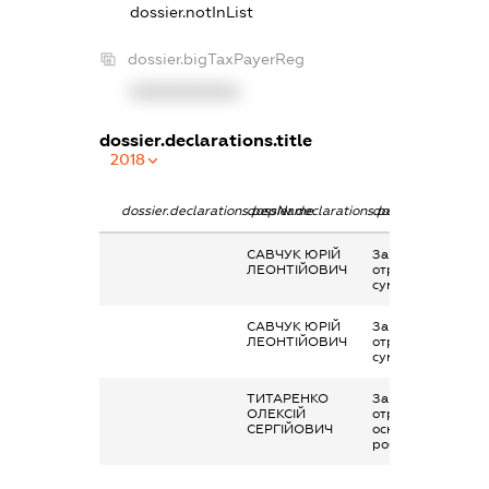
dossier.notInList
dossier.bigTaxPayerReg
XXXXXXXXXX
dossier.declarations.title
2018
dossier.declarations.pepName
dossier.declarations.personName
dossier.declaratio
САВЧУК ЮРІЙ
Заробітна плата
ЛЕОНТІЙОВИЧ
отримана за
сумісництвом
САВЧУК ЮРІЙ
Заробітна плата
ЛЕОНТІЙОВИЧ
отримана за
сумісництвом
ТИТАРЕНКО
Заробітна плата
ОЛЕКСІЙ
отримана за
СЕРГІЙОВИЧ
основним місцем
роботи