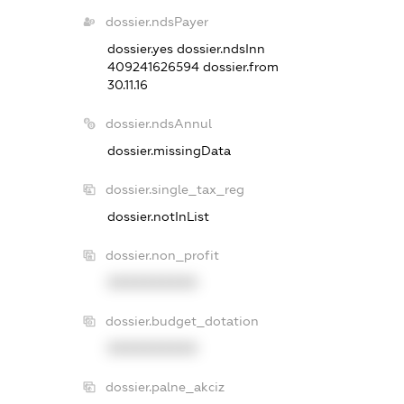
dossier.ndsPayer
dossier.yes
dossier.ndsInn
409241626594
dossier.from
30.11.16
dossier.ndsAnnul
dossier.missingData
dossier.single_tax_reg
dossier.notInList
dossier.non_profit
XXXXXXXXXX
dossier.budget_dotation
XXXXXXXXXX
dossier.palne_akciz