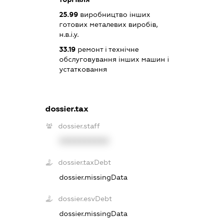
25.99
виробництво інших
готових металевих виробів,
н.в.і.у.
33.19
ремонт і технічне
обслуговування інших машин і
устатковання
dossier.tax
dossier.staff
XXXXXXXXXX
dossier.taxDebt
dossier.missingData
dossier.esvDebt
dossier.missingData