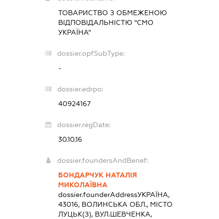
ТОВАРИСТВО З ОБМЕЖЕНОЮ
ВІДПОВІДАЛЬНІСТЮ "СМО
УКРАЇНА"
dossier.opfSubType:
-
dossier.edrpo:
40924167
dossier.regDate:
30.10.16
dossier.foundersAndBenef:
БОНДАРЧУК НАТАЛІЯ
МИКОЛАЇВНА
dossier.founderAddress
УКРАЇНА,
43016, ВОЛИНСЬКА ОБЛ., МІСТО
ЛУЦЬК(З), ВУЛ.ШЕВЧЕНКА,