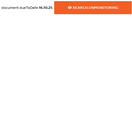
dossier.commercial_info.website
document.dueToDate
16.10.25
SEARCH.ONMONITORING
XXXXXXXXXX
dossier.commercial_info.activity
XXXXXXXXXX
freemium.exampleText_1
freemium.exampleText_2
freemium.anonymousPerSearch2
FREEMIUM.DETAILS
FREEMIUM.REGISTER