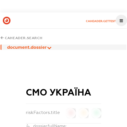
CAHEADER.GETTEST
CAHEADER.SEARCH
document.dossier
СМО УКРАЇНА
riskFactors.title
0
0
0
dossier.fullName: