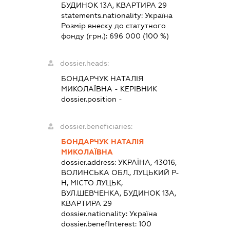
БУДИНОК 13А, КВАРТИРА 29
statements.nationality:
Україна
Розмір внеску до статутного
фонду (грн.):
696 000
(100 %)
dossier.heads:
БОНДАРЧУК НАТАЛІЯ
МИКОЛАЇВНА
-
КЕРІВНИК
dossier.position -
dossier.beneficiaries:
БОНДАРЧУК НАТАЛІЯ
МИКОЛАЇВНА
dossier.address:
УКРАЇНА, 43016,
ВОЛИНСЬКА ОБЛ., ЛУЦЬКИЙ Р-
Н, МІСТО ЛУЦЬК,
ВУЛ.ШЕВЧЕНКА, БУДИНОК 13А,
КВАРТИРА 29
dossier.nationality:
Україна
dossier.benefInterest:
100