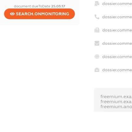
dossier.comme
document.dueToDate
25.03.17
SEARCH.ONMONITORING
dossier.comme
dossier.commer
dossier.commer
dossier.commer
dossier.commer
freemium.exa
freemium.ex
freemium.an
FREEMIUM.D