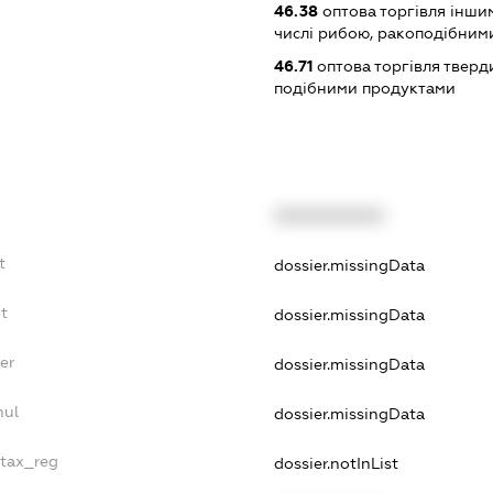
46.38
оптова торгівля інши
числі рибою, ракоподібним
46.71
оптова торгівля тверд
подібними продуктами
XXXXXXXXXX
t
dossier.missingData
t
dossier.missingData
er
dossier.missingData
nul
dossier.missingData
_tax_reg
dossier.notInList