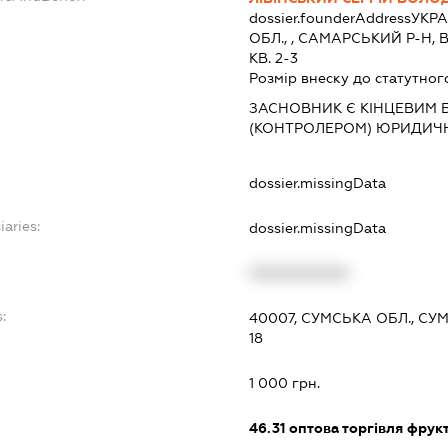
dossier.founderAddress
УКРА
ОБЛ., , САМАРСЬКИЙ Р-Н, 
КВ. 2-3
Розмір внеску до статутног
ЗАСНОВНИК Є КІНЦЕВИМ 
(КОНТРОЛЕРОМ) ЮРИДИЧ
dossier.missingData
iaries:
dossier.missingData
XXXXXXXXXX
:
40007, СУМСЬКА ОБЛ., СУ
18
1 000 грн.
46.31
оптова торгівля фрук