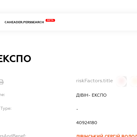
BETA
CAHEADER.PERSSEARCH
 ЕКСПО
riskFactors.title
0
0
me:
ДІВІН- ЕКСПО
bType:
-
40924180
ersAndBenef:
ЛІВІНСЬКИЙ СЕРГІЙ ВОЛ