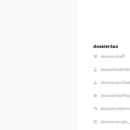
dossier.tax
dossier.staff
dossier.taxDeb
dossier.esvDeb
dossier.ndsPay
dossier.ndsAn
dossier.single