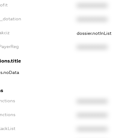
ofit
XXXXXXXXXX
t_dotation
XXXXXXXXXX
akciz
dossier.notInList
xPayerReg
XXXXXXXXXX
ions.title
ns.noData
ns
nctions
XXXXXXXXXX
nctions
XXXXXXXXXX
ackList
XXXXXXXXXX