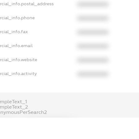
rcial_info.postal_address
XXXXXXXXXX
rcial_info.phone
XXXXXXXXXX
cial_info.fax
XXXXXXXXXX
cial_info.email
XXXXXXXXXX
cial_info.website
XXXXXXXXXX
cial_info.activity
XXXXXXXXXX
mpleText_1
ampleText_2
onymousPerSearch2
ETAILS
FREEMIUM.REGISTER