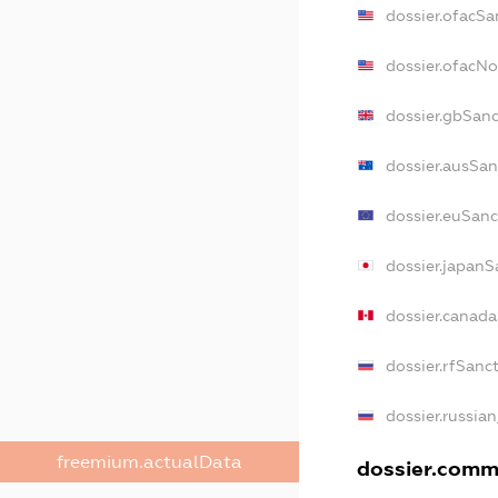
dossier.ofacSa
dossier.ofacN
dossier.gbSan
dossier.ausSan
dossier.euSanc
dossier.japanS
dossier.canad
dossier.rfSanc
dossier.russian
freemium.actualData
dossier.comme