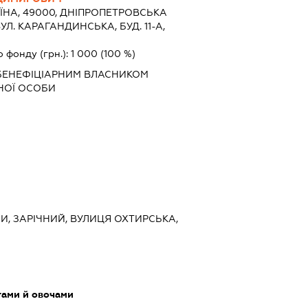
ЇНА, 49000, ДНIПРОПЕТРОВСЬКА
ВУЛ. КАРАГАНДИНСЬКА, БУД. 11-А,
о фонду (грн.):
1 000
(100 %)
БЕНЕФІЦІАРНИМ ВЛАСНИКОМ
НОЇ ОСОБИ
МИ, ЗАРІЧНИЙ, ВУЛИЦЯ ОХТИРСЬКА,
тами й овочами