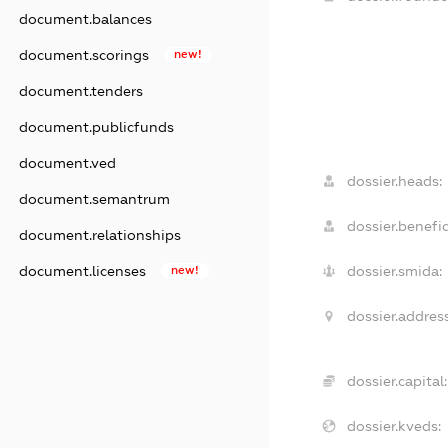
document.balances
document.scorings
new!
document.tenders
document.publicfunds
document.ved
dossier.heads:
document.semantrum
dossier.benefic
document.relationships
document.licenses
new!
dossier.smida:
dossier.address
dossier.capital:
dossier.kveds: