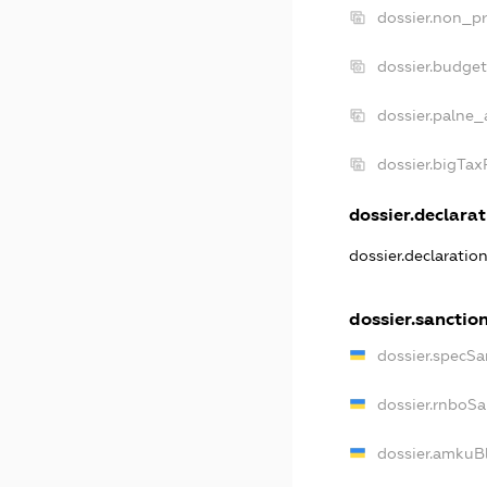
dossier.non_pr
dossier.budge
dossier.palne_
dossier.bigTa
dossier.declarat
dossier.declaratio
dossier.sanctio
dossier.specSa
dossier.rnboSa
dossier.amkuBl