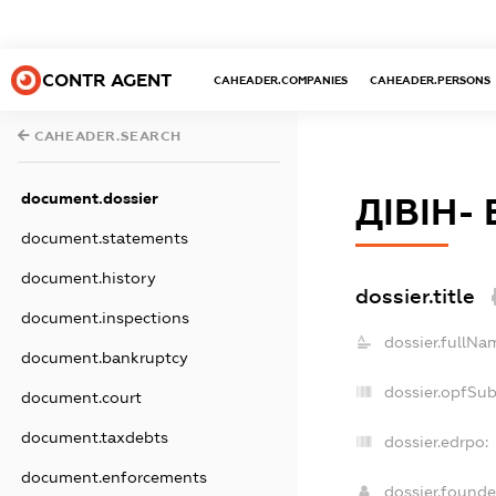
CONTR AGENT
CAHEADER.COMPANIES
CAHEADER.PERSONS
CAHEADER.SEARCH
document.dossier
ДІВІН-
document.statements
document.history
dossier.title
document.inspections
dossier.fullNa
document.bankruptcy
dossier.opfSu
document.court
document.taxdebts
dossier.edrpo:
document.enforcements
dossier.found