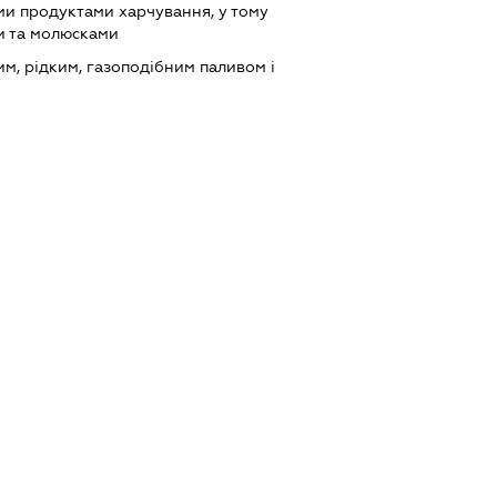
ми продуктами харчування, у тому
и та молюсками
им, рідким, газоподібним паливом і