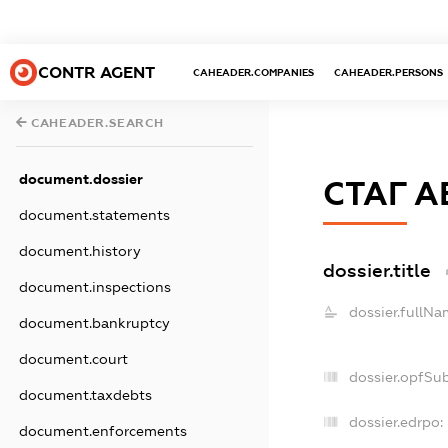
CONTR AGENT
CAHEADER.COMPANIES
CAHEADER.PERSONS
CAHEADER.SEARCH
document.dossier
СТАГ А
document.statements
document.history
dossier.title
document.inspections
dossier.fullNa
document.bankruptcy
document.court
dossier.opfSu
document.taxdebts
dossier.edrpo:
document.enforcements