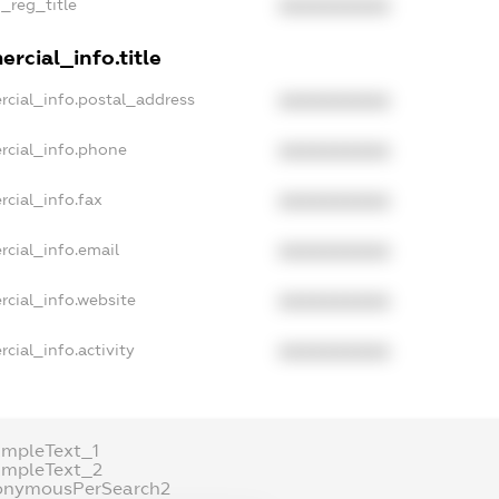
n_reg_title
XXXXXXXXXX
rcial_info.title
rcial_info.postal_address
XXXXXXXXXX
rcial_info.phone
XXXXXXXXXX
rcial_info.fax
XXXXXXXXXX
rcial_info.email
XXXXXXXXXX
rcial_info.website
XXXXXXXXXX
cial_info.activity
XXXXXXXXXX
ampleText_1
ampleText_2
onymousPerSearch2