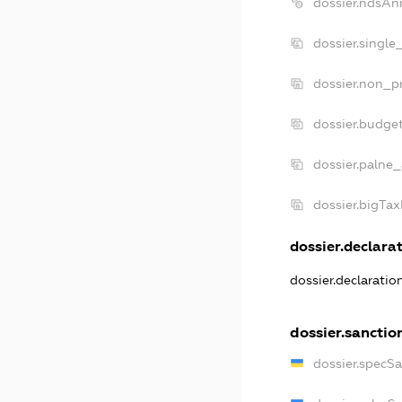
dossier.ndsAn
dossier.single
dossier.non_pr
dossier.budge
dossier.palne_
dossier.bigTa
dossier.declarat
dossier.declarati
dossier.sanctio
dossier.specS