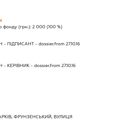
Ч
о фонду (грн.):
2 000
(100 %)
Ч
-
ПІДПИСАНТ
- dossier.from 27.10.16
Ч
-
КЕРІВНИК
- dossier.from 27.10.16
 ХАРКІВ, ФРУНЗЕНСЬКИЙ, ВУЛИЦЯ