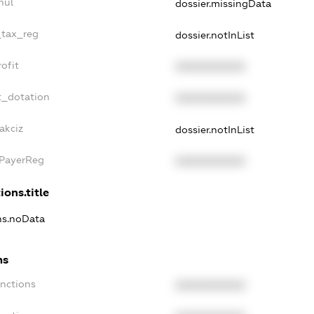
nul
dossier.missingData
_tax_reg
dossier.notInList
ofit
XXXXXXXXXX
t_dotation
XXXXXXXXXX
akciz
dossier.notInList
xPayerReg
XXXXXXXXXX
ions.title
ons.noData
ns
anctions
XXXXXXXXXX