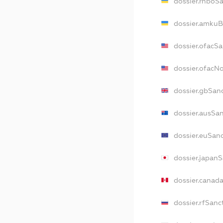
dossier.rnboS
dossier.amkuB
dossier.ofacS
dossier.ofac
dossier.gbSan
dossier.ausSa
dossier.euSan
dossier.japan
dossier.canad
dossier.rfSanc