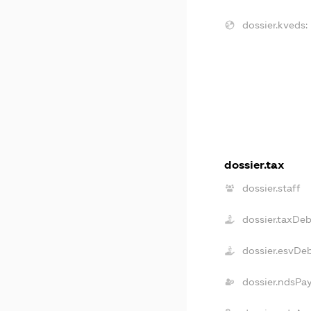
dossier.kveds:
dossier.tax
dossier.staff
dossier.taxDe
dossier.esvDe
dossier.ndsPa