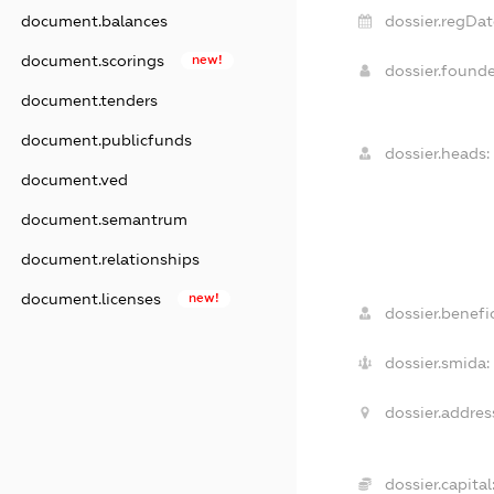
dossier.regDat
document.balances
document.scorings
new!
dossier.found
document.tenders
document.publicfunds
dossier.heads:
document.ved
document.semantrum
document.relationships
document.licenses
new!
dossier.benefic
dossier.smida:
dossier.addres
dossier.capital