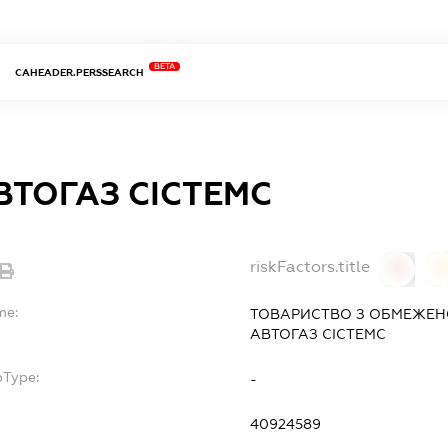
BETA
CAHEADER.PERSSEARCH
ВТОГАЗ СІСТЕМС
riskFactors.title
0
0
me:
ТОВАРИСТВО З ОБМЕЖЕН
АВТОГАЗ СІСТЕМС
bType:
-
40924589