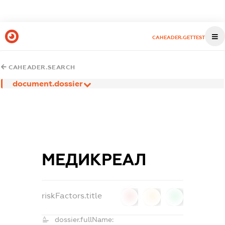
CAHEADER.GETTEST
CAHEADER.SEARCH
document.dossier
МЕДИКРЕАЛ
riskFactors.title
0
0
0
dossier.fullName: