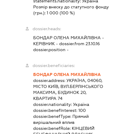
statements.nationality:
Україна
Розмір внеску до статутного фонду
(грн.):
1 000
(100 %)
dossier.heads:
БОНДАР ОЛЕНА МИХАЙЛІВНА
-
КЕРІВНИК
- dossier.from 23.10.16
dossier.position -
dossier.beneficiaries:
БОНДАР ОЛЕНА МИХАЙЛІВНА
dossier.address:
УКРАЇНА, 04060,
МІСТО КИЇВ, ВУЛ.БЕРЛІНСЬКОГО
МАКСИМА, БУДИНОК 20,
КВАРТИРА 74
dossier.nationality:
Україна
dossier.benefInterest:
100
dossier.benefType:
Прямий
вирішальний вплив
dossier.benefRole:
КІНЦЕВИЙ