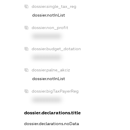
dossier.single_tax_reg
dossier.notInList
dossier.non_profit
XXXXXXXXXX
dossier.budget_dotation
XXXXXXXXXX
dossier.palne_akciz
dossier.notInList
dossier.bigTaxPayerReg
XXXXXXXXXX
dossier.declarations.title
dossier.declarations.noData