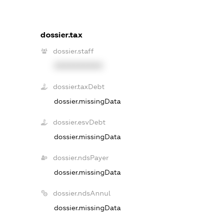
dossier.tax
dossier.staff
XXXXXXXXXX
dossier.taxDebt
dossier.missingData
dossier.esvDebt
dossier.missingData
dossier.ndsPayer
dossier.missingData
dossier.ndsAnnul
dossier.missingData