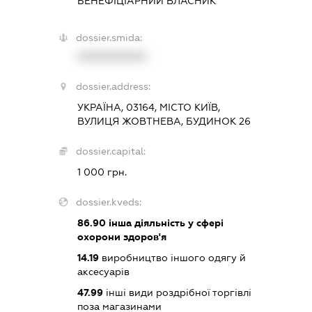
БЕНЕФІЦІАРНИЙ ВЛАСНИК
dossier.smida:
XXXXXXXXXX
dossier.address:
УКРАЇНА, 03164, МІСТО КИЇВ,
ВУЛИЦЯ ЖОВТНЕВА, БУДИНОК 26
dossier.capital:
1 000 грн.
dossier.kveds:
86.90
інша діяльність у сфері
охорони здоров'я
14.19
виробництво іншого одягу й
аксесуарів
47.99
інші види роздрібної торгівлі
поза магазинами