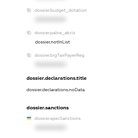
dossier.budget_dotation
XXXXXXXXXX
dossier.palne_akciz
dossier.notInList
dossier.bigTaxPayerReg
XXXXXXXXXX
dossier.declarations.title
dossier.declarations.noData
dossier.sanctions
dossier.specSanctions
XXXXXXXXXX