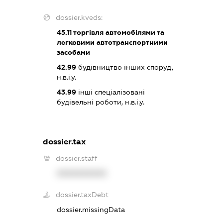
dossier.kveds:
45.11
торгівля автомобілями та
легковими автотранспортними
засобами
42.99
будівництво інших споруд,
н.в.і.у.
43.99
інші спеціалізовані
будівельні роботи, н.в.і.у.
dossier.tax
dossier.staff
XXXXXXXXXX
dossier.taxDebt
dossier.missingData