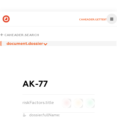
CAHEADER.GETTEST
CAHEADER.SEARCH
document.dossier
АК-77
riskFactors.title
0
0
0
dossier.fullName: