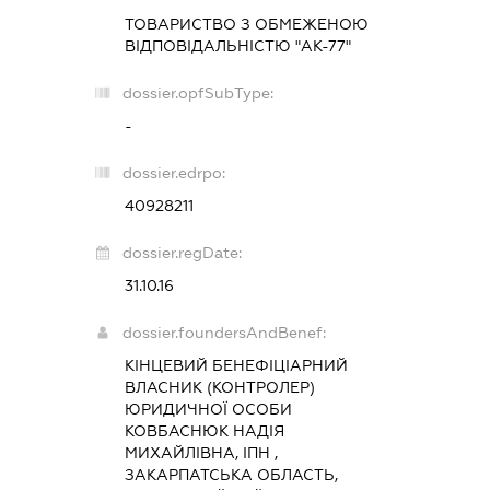
ТОВАРИСТВО З ОБМЕЖЕНОЮ
ВІДПОВІДАЛЬНІСТЮ "АК-77"
dossier.opfSubType:
-
dossier.edrpo:
40928211
dossier.regDate:
31.10.16
dossier.foundersAndBenef:
КІНЦЕВИЙ БЕНЕФІЦІАРНИЙ
ВЛАСНИК (КОНТРОЛЕР)
ЮРИДИЧНОЇ ОСОБИ
КОВБАСНЮК НАДІЯ
МИХАЙЛІВНА, ІПН ,
ЗАКАРПАТСЬКА ОБЛАСТЬ,