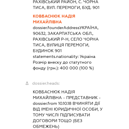
РАХІВСЬКИЙ РАЙОН, С. ЧОРНА
ТИСА, ВУЛ. ПЕРЕМОГИ, БУД. 901
КОВБАСНЮК НАДІЯ
МИХАЙЛІВНА
dossier.founderAddress
УКРАЇНА,
90632, ЗАКАРПАТСЬКА ОБЛ.,
РАХІВСЬКИЙ Р-Н, СЕЛО ЧОРНА
ТИСА, ВУЛИЦЯ ПЕРЕМОГИ,
БУДИНОК 901
statements.nationality:
Україна
Розмір внеску до статутного
фонду (грн.):
400 000
(100 %)
dossier.heads:
КОВБАСНЮК НАДІЯ
МИХАЙЛІВНА
-
ПРЕДСТАВНИК
-
dossier.from 10.10.18
ВЧИНЯТИ ДІЇ
ВІД ІМЕНІ ЮРИДИЧНОЇ ОСОБИ, У
ТОМУ ЧИСЛІ ПІДПИСУВАТИ
ДОГОВОРИ ТОЩО (БЕЗ
ОБМЕЖЕНЬ)