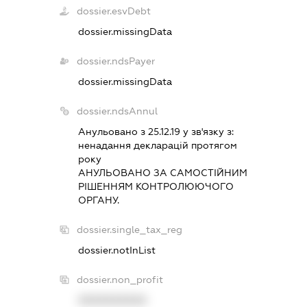
dossier.esvDebt
dossier.missingData
dossier.ndsPayer
dossier.missingData
dossier.ndsAnnul
Анульовано з 25.12.19 у зв'язку з:
ненадання декларацiй протягом
року
АНУЛЬОВАНО ЗА САМОСТIЙНИМ
РIШЕННЯМ КОНТРОЛЮЮЧОГО
ОРГАНУ.
dossier.single_tax_reg
dossier.notInList
dossier.non_profit
XXXXXXXXXX