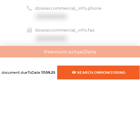
dossier.commercial_info.phone
XXXXXXXXXX
dossier.commercial_info.fax
XXXXXXXXXX
freemium.actualData
dossier.commercial_info.email
XXXXXXXXXX
document.dueToDate
17.09.25
SEARCH.ONMONITORING
dossier.commercial_info.website
XXXXXXXXXX
dossier.commercial_info.activity
XXXXXXXXXX
freemium.exampleText_1
freemium.exampleText_2