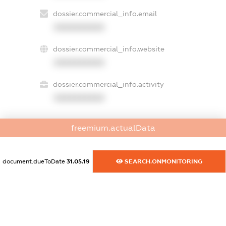
dossier.commercial_info.email
XXXXXXXXXX
dossier.commercial_info.website
XXXXXXXXXX
dossier.commercial_info.activity
XXXXXXXXXX
freemium.actualData
freemium.exampleText_1
freemium.exampleText_2
freemium.anonymousPerSearch2
document.dueToDate
31.05.19
SEARCH.ONMONITORING
FREEMIUM.DETAILS
FREEMIUM.REGISTER