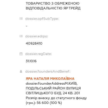
ТОВАРИСТВО З ОБМЕЖЕНОЮ
ВІДПОВІДАЛЬНІСТЮ
ЯР ТРЕЙД
dossier.opfSubType:
-
dossier.edrpo:
40928410
dossier.regDate:
31.10.16
dossier.foundersAndBenef:
ЯРА НАТАЛІЯ МИКОЛАЇВНА
dossier.founderAddress
М.КИЇВ,
ПОДІЛЬСЬКИЙ РАЙОН ВУЛИЦЯ
СВІТЛИЦЬКОГО БУД. 24 КВ. 201
Розмір внеску до статутного фонду
(грн.):
56 600
(100 %)