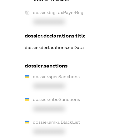
dossier.bigTaxPayerReg
XXXXXXXXXX
dossier.declarations.title
dossier.declarations.noData
dossier.sanctions
dossier.specSanctions
XXXXXXXXXX
dossier.rnboSanctions
XXXXXXXXXX
dossier.amkuBlackList
XXXXXXXXXX