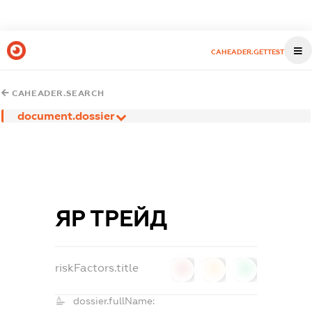
CAHEADER.GETTEST
CAHEADER.SEARCH
document.dossier
ЯР ТРЕЙД
riskFactors.title
0
0
0
dossier.fullName: