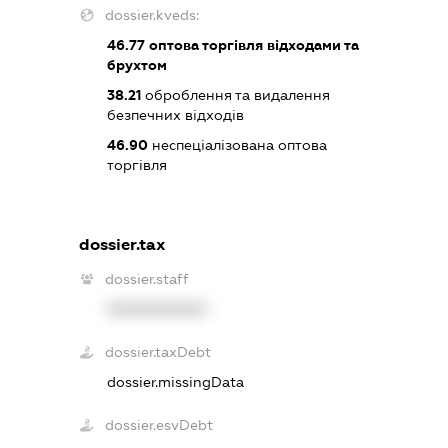
dossier.kveds:
46.77
оптова торгівля відходами та
брухтом
38.21
оброблення та видалення
безпечних відходів
46.90
неспеціалізована оптова
торгівля
dossier.tax
dossier.staff
XXXXXXXXXX
dossier.taxDebt
dossier.missingData
dossier.esvDebt