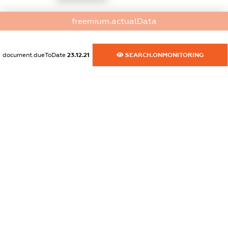
dossier.commercial_info.activity
freemium.actualData
XXXXXXXXXX
document.dueToDate
23.12.21
SEARCH.ONMONITORING
freemium.exampleText_1
freemium.exampleText_2
freemium.anonymousPerSearch2
FREEMIUM.DETAILS
FREEMIUM.REGISTER