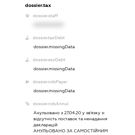
dossier.tax
dossier.staff
XXXXXXXXXX
dossier.taxDebt
dossier.missingData
dossier.esvDebt
dossier.missingData
dossier.ndsPayer
dossier.missingData
dossier.ndsAnnul
Анульовано з 27.04.20 у зв'язку з:
вiдсутнiсть поставок та ненадання
декларацiй
АНУЛЬОВАНО ЗА САМОСТIЙНИМ