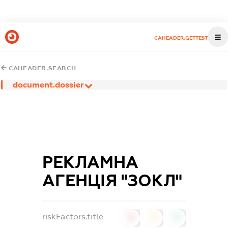
CAHEADER.GETTEST
CAHEADER.SEARCH
document.dossier
РЕКЛАМНА
АГЕНЦІЯ "ЗОКЛ"
riskFactors.title
0
0
0