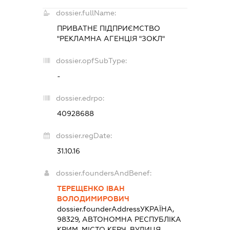
dossier.fullName:
ПРИВАТНЕ ПІДПРИЄМСТВО
"РЕКЛАМНА АГЕНЦІЯ "ЗОКЛ"
dossier.opfSubType:
-
dossier.edrpo:
40928688
dossier.regDate:
31.10.16
dossier.foundersAndBenef:
ТЕРЕЩЕНКО ІВАН
ВОЛОДИМИРОВИЧ
dossier.founderAddress
УКРАЇНА,
98329, АВТОНОМНА РЕСПУБЛІКА
КРИМ, МІСТО КЕРЧ, ВУЛИЦЯ