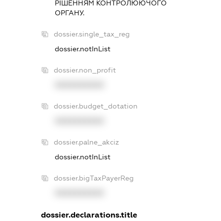
РIШЕННЯМ КОНТРОЛЮЮЧОГО
ОРГАНУ.
dossier.single_tax_reg
dossier.notInList
dossier.non_profit
XXXXXXXXXX
dossier.budget_dotation
XXXXXXXXXX
dossier.palne_akciz
dossier.notInList
dossier.bigTaxPayerReg
XXXXXXXXXX
dossier.declarations.title