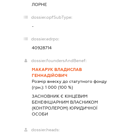
ЛОРНЕ
dossier.opfSubType:
-
dossier.edrpo:
40928714
dossier.foundersAndBenef:
МАКАРУК ВЛАДИСЛАВ
ГЕННАДІЙОВИЧ
Розмір внеску до статутного фонду
(грн.):
1 000
(100 %)
ЗАСНОВНИК Є КІНЦЕВИМ
БЕНЕФІЦІАРНИМ ВЛАСНИКОМ
(КОНТРОЛЕРОМ) ЮРИДИЧНОЇ
ОСОБИ
dossier.heads: