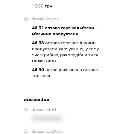
1 000 грн.
dossier.kveds:
46.32
оптова торгівля м'ясом і
м'ясними продуктами
46.38
оптова торгівля іншими
продуктами харчування, у тому
числі рибою, ракоподібними та
молюсками
46.90
неспеціалізована оптова
торгівля
dossier.tax
dossier.staff
XXXXXXXXXX
dossier.taxDebt