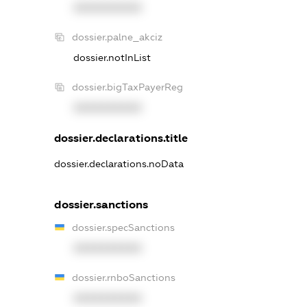
XXXXXXXXXX
dossier.palne_akciz
dossier.notInList
dossier.bigTaxPayerReg
XXXXXXXXXX
dossier.declarations.title
dossier.declarations.noData
dossier.sanctions
dossier.specSanctions
XXXXXXXXXX
dossier.rnboSanctions
XXXXXXXXXX