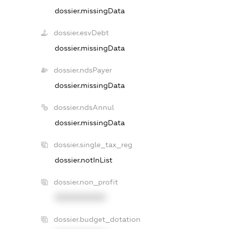
dossier.missingData
dossier.esvDebt
dossier.missingData
dossier.ndsPayer
dossier.missingData
dossier.ndsAnnul
dossier.missingData
dossier.single_tax_reg
dossier.notInList
dossier.non_profit
XXXXXXXXXX
dossier.budget_dotation