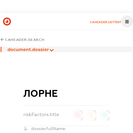
CAHEADER.GETTEST
CAHEADER.SEARCH
document.dossier
ЛОРНЕ
riskFactors.title
0
0
0
dossier.fullName: