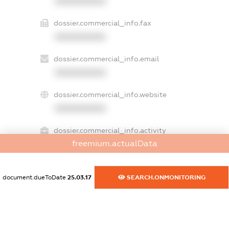
XXXXXXXXXX
dossier.commercial_info.fax
XXXXXXXXXX
dossier.commercial_info.email
XXXXXXXXXX
dossier.commercial_info.website
XXXXXXXXXX
dossier.commercial_info.activity
freemium.actualData
XXXXXXXXXX
document.dueToDate
25.03.17
SEARCH.ONMONITORING
freemium.exampleText_1
freemium.exampleText_2
freemium.anonymousPerSearch2
FREEMIUM.DETAILS