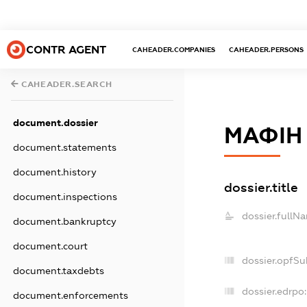
CONTR AGENT
CAHEADER.COMPANIES
CAHEADER.PERSONS
CAHEADER.SEARCH
document.dossier
МАФІН
document.statements
document.history
dossier.title
document.inspections
dossier.fullN
document.bankruptcy
document.court
dossier.opfSu
document.taxdebts
dossier.edrpo:
document.enforcements