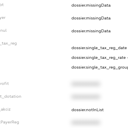
bt
dossier.missingData
yer
dossier.missingData
nnul
dossier.missingData
e_tax_reg
dossier.single_tax_reg_date -
dossier.single_tax_reg_rate 
dossier.single_tax_reg_grou
rofit
XXXXXXXXXX
et_dotation
XXXXXXXXXX
_akciz
dossier.notInList
axPayerReg
XXXXXXXXXX