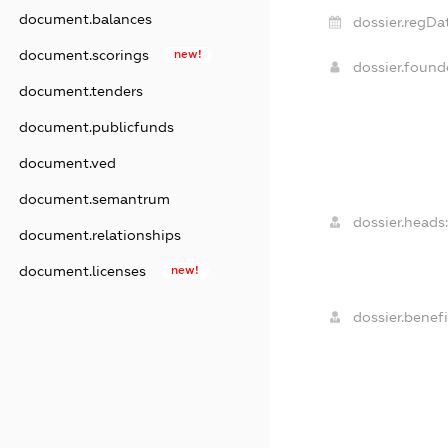
document.balances
dossier.regDa
document.scorings
new!
dossier.foun
document.tenders
document.publicfunds
document.ved
document.semantrum
dossier.heads:
document.relationships
document.licenses
new!
dossier.benefi