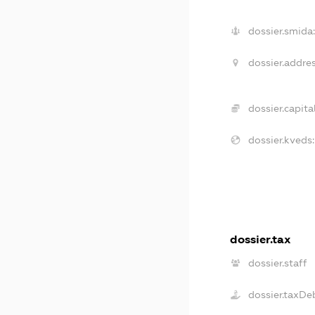
dossier.smida:
dossier.addres
dossier.capital
dossier.kveds:
dossier.tax
dossier.staff
dossier.taxDe