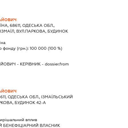
АЙОВИЧ
ЇНА, 68611, ОДЕСЬКА ОБЛ.,
 ІЗМАЇЛ, ВУЛ.ПАРКОВА, БУДИНОК
їна
о фонду (грн.):
100 000
(100 %)
АЙОВИЧ
-
КЕРІВНИК
- dossier.from
АЙОВИЧ
8611, ОДЕСЬКА ОБЛ., ІЗМАЇЛЬСЬКИЙ
АРКОВА, БУДИНОК 42-А
ирішальний вплив
Й БЕНЕФІЦІАРНИЙ ВЛАСНИК