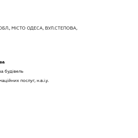
ОБЛ., МІСТО ОДЕСА, ВУЛ.СТЕПОВА,
ава
ва будівель
ійних послуг, н.в.і.у.