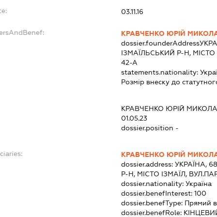
te:
03.11.16
dersAndBenef:
КРАВЧЕНКО ЮРІЙ МИКОЛ
dossier.founderAddress
УКРА
ІЗМАЇЛЬСЬКИЙ Р-Н, МІСТО
42-А
statements.nationality:
Укра
Розмір внеску до статутног
КРАВЧЕНКО ЮРІЙ МИКОЛ
01.05.23
dossier.position -
ciaries:
КРАВЧЕНКО ЮРІЙ МИКОЛ
dossier.address:
УКРАЇНА, 6
Р-Н, МІСТО ІЗМАЇЛ, ВУЛ.П
dossier.nationality:
Україна
dossier.benefInterest:
100
dossier.benefType:
Прямий в
dossier.benefRole:
КІНЦЕВИ