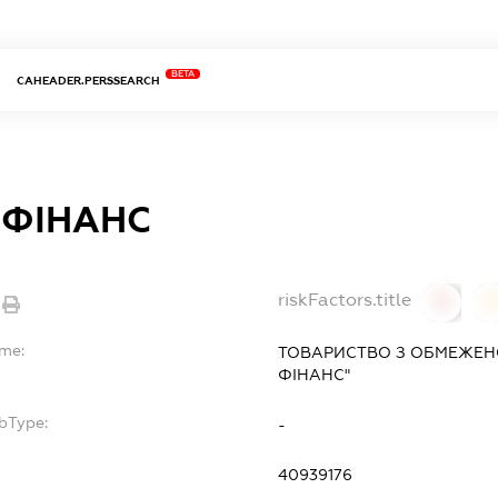
BETA
CAHEADER.PERSSEARCH
 ФІНАНС
riskFactors.title
0
ame:
ТОВАРИСТВО З ОБМЕЖЕН
ФІНАНС"
bType:
-
40939176