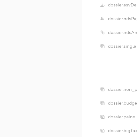
dossier.esvDe
dossier.ndsPa
dossier.ndsA
dossier.singl
dossier.non_p
dossier.budg
dossier.palne
dossier.bigT