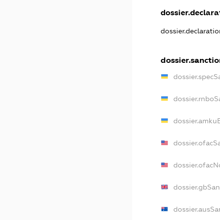
dossier.declarat
dossier.declarati
dossier.sanctio
dossier.specS
dossier.rnboS
dossier.amkuB
dossier.ofacS
dossier.ofac
dossier.gbSan
dossier.ausSa