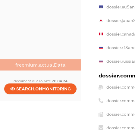
dossier.euSan
dossier.japan
dossier.canad
dossier.rfSan
dossier.russia
freemium.actualData
dossier.comm
document.dueToDate
20.04.24
dossier.comme
SEARCH.ONMONITORING
dossier.comm
dossier.comme
dossier.comme