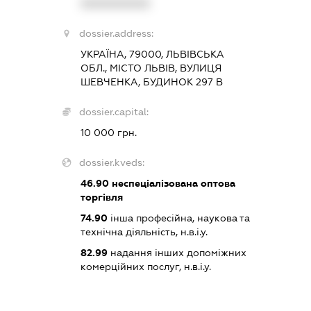
XXXXXXXXXX
dossier.address:
УКРАЇНА, 79000, ЛЬВІВСЬКА
ОБЛ., МІСТО ЛЬВІВ, ВУЛИЦЯ
ШЕВЧЕНКА, БУДИНОК 297 В
dossier.capital:
10 000 грн.
dossier.kveds:
46.90
неспеціалізована оптова
торгівля
74.90
інша професійна, наукова та
технічна діяльність, н.в.і.у.
82.99
надання інших допоміжних
комерційних послуг, н.в.і.у.