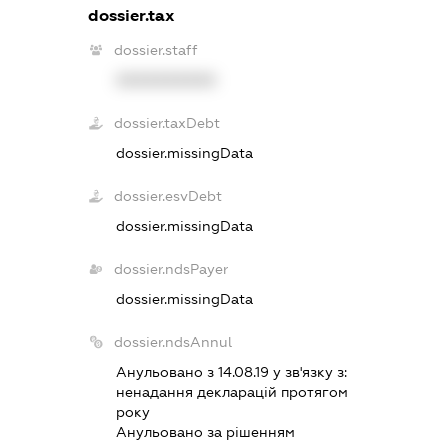
dossier.tax
dossier.staff
XXXXXXXXXX
dossier.taxDebt
dossier.missingData
dossier.esvDebt
dossier.missingData
dossier.ndsPayer
dossier.missingData
dossier.ndsAnnul
Анульовано з 14.08.19 у зв'язку з:
ненадання декларацiй протягом
року
Анульовано за рiшенням