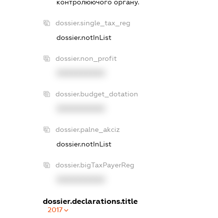
контролюючого органу.
dossier.single_tax_reg
dossier.notInList
dossier.non_profit
XXXXXXXXXX
dossier.budget_dotation
XXXXXXXXXX
dossier.palne_akciz
dossier.notInList
dossier.bigTaxPayerReg
XXXXXXXXXX
dossier.declarations.title
2017