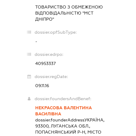
ТОВАРИСТВО З ОБМЕЖЕНОЮ
ВІДПОВІДАЛЬНІСТЮ "МСТ
ДНІПРО"
dossier.opfSubType:
-
dossier.edrpo:
40953337
dossier.regDate:
09.11.16
dossier.foundersAndBenef:
НЕКРАСОВА ВАЛЕНТИНА
ВАСИЛІВНА
dossier.founderAddress
УКРАЇНА,
93300, ЛУГАНСЬКА ОБЛ.,
ПОПАСНЯНСЬКИЙ Р-Н, МІСТО