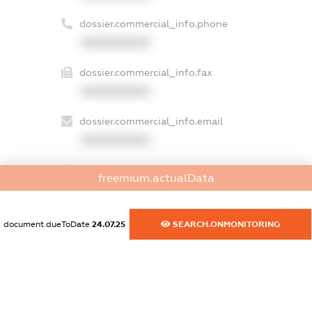
dossier.commercial_info.phone
XXXXXXXXXX
dossier.commercial_info.fax
XXXXXXXXXX
dossier.commercial_info.email
XXXXXXXXXX
dossier.commercial_info.website
freemium.actualData
XXXXXXXXXX
dossier.commercial_info.activity
document.dueToDate
24.07.25
SEARCH.ONMONITORING
XXXXXXXXXX
freemium.exampleText_1
freemium.exampleText_2