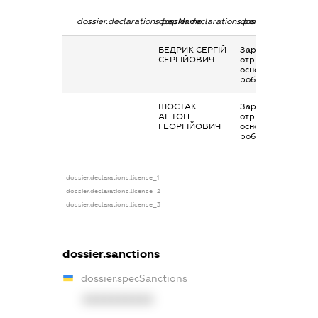
dossier.declarations.pepName
dossier.declarations.personName
dossier.declaratio
БЕДРИК СЕРГІЙ
Заробітна плата
СЕРГІЙОВИЧ
отримана за
основним місцем
роботи
ШОСТАК
Заробітна плата
АНТОН
отримана за
ГЕОРГІЙОВИЧ
основним місцем
роботи
dossier.declarations.license_1
dossier.declarations.license_2
dossier.declarations.license_3
dossier.sanctions
dossier.specSanctions
XXXXXXXXXX