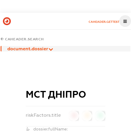
CAHEADER.GETTEST
CAHEADER.SEARCH
document.dossier
МСТ ДНІПРО
riskFactors.title
0
0
0
dossier.fullName: