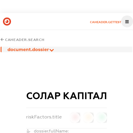
CAHEADER.GETTEST
CAHEADER.SEARCH
document.dossier
СОЛАР КАПІТАЛ
riskFactors.title
0
0
0
dossier.fullName: