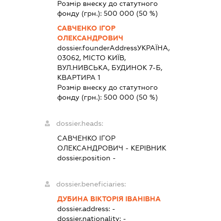
Розмір внеску до статутного
фонду (грн.):
500 000
(50 %)
САВЧЕНКО ІГОР
ОЛЕКСАНДРОВИЧ
dossier.founderAddress
УКРАЇНА,
03062, МІСТО КИЇВ,
ВУЛ.НИВСЬКА, БУДИНОК 7-Б,
КВАРТИРА 1
Розмір внеску до статутного
фонду (грн.):
500 000
(50 %)
dossier.heads:
САВЧЕНКО ІГОР
ОЛЕКСАНДРОВИЧ
-
КЕРІВНИК
dossier.position -
dossier.beneficiaries:
ДУБИНА ВІКТОРІЯ ІВАНІВНА
dossier.address:
-
dossier.nationality:
-