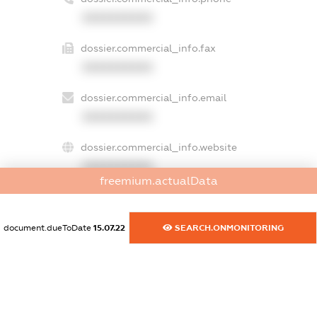
XXXXXXXXXX
dossier.commercial_info.fax
XXXXXXXXXX
dossier.commercial_info.email
XXXXXXXXXX
dossier.commercial_info.website
XXXXXXXXXX
freemium.actualData
dossier.commercial_info.activity
XXXXXXXXXX
document.dueToDate
15.07.22
SEARCH.ONMONITORING
freemium.exampleText_1
freemium.exampleText_2
freemium.anonymousPerSearch2