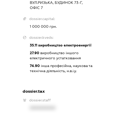
ВУЛ.РИЗЬКА, БУДИНОК 73-Г,
ОФІС 7
dossier.capital:
1 000 000 грн.
dossier.kveds:
35.11
виробництво електроенергії
27.90
виробництво іншого
електричного устатковання
74.90
інша професійна, наукова та
технічна діяльність, н.в.і.у.
dossier.tax
dossier.staff
XXXXXXXXXX