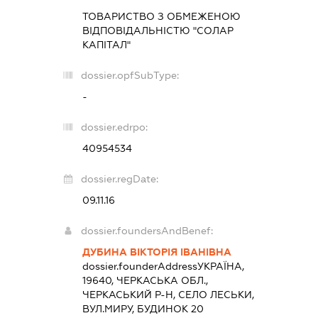
ТОВАРИСТВО З ОБМЕЖЕНОЮ
ВІДПОВІДАЛЬНІСТЮ "СОЛАР
КАПІТАЛ"
dossier.opfSubType:
-
dossier.edrpo:
40954534
dossier.regDate:
09.11.16
dossier.foundersAndBenef:
ДУБИНА ВІКТОРІЯ ІВАНІВНА
dossier.founderAddress
УКРАЇНА,
19640, ЧЕРКАСЬКА ОБЛ.,
ЧЕРКАСЬКИЙ Р-Н, СЕЛО ЛЕСЬКИ,
ВУЛ.МИРУ, БУДИНОК 20