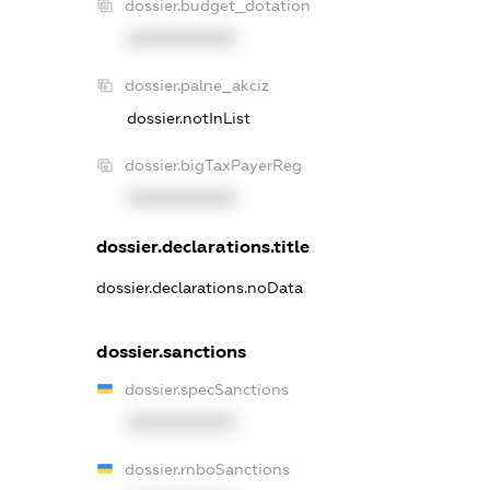
dossier.budget_dotation
XXXXXXXXXX
dossier.palne_akciz
dossier.notInList
dossier.bigTaxPayerReg
XXXXXXXXXX
dossier.declarations.title
dossier.declarations.noData
dossier.sanctions
dossier.specSanctions
XXXXXXXXXX
dossier.rnboSanctions