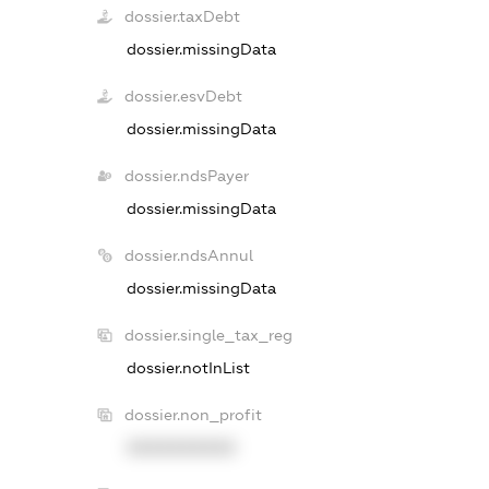
dossier.taxDebt
dossier.missingData
dossier.esvDebt
dossier.missingData
dossier.ndsPayer
dossier.missingData
dossier.ndsAnnul
dossier.missingData
dossier.single_tax_reg
dossier.notInList
dossier.non_profit
XXXXXXXXXX