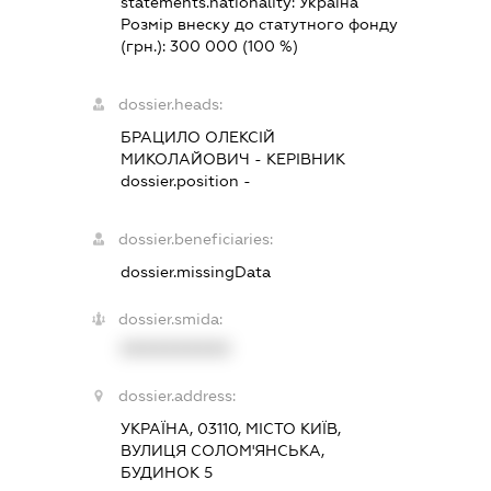
statements.nationality:
Україна
Розмір внеску до статутного фонду
(грн.):
300 000
(100 %)
dossier.heads:
БРАЦИЛО ОЛЕКСІЙ
МИКОЛАЙОВИЧ
-
КЕРІВНИК
dossier.position -
dossier.beneficiaries:
dossier.missingData
dossier.smida:
XXXXXXXXXX
dossier.address:
УКРАЇНА, 03110, МІСТО КИЇВ,
ВУЛИЦЯ СОЛОМ'ЯНСЬКА,
БУДИНОК 5