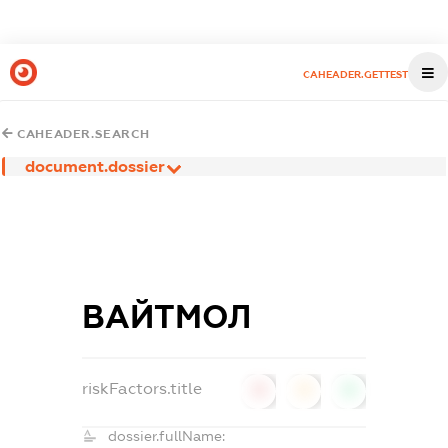
CAHEADER.GETTEST
CAHEADER.SEARCH
document.dossier
ВАЙТМОЛ
riskFactors.title
0
0
0
dossier.fullName: