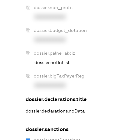
dossier.non_profit
XXXXXXXXXX
dossier.budget_dotation
XXXXXXXXXX
dossier.palne_akciz
dossier.notInList
dossier.bigTaxPayerReg
XXXXXXXXXX
dossier.declarations.title
dossier.declarations.noData
dossier.sanctions
dossier.specSanctions