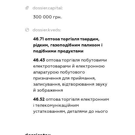
dossier.capital:
300 000 грн.
dossier.kveds:
46.71
оптова торгівля твердим,
рідким, газоподібним паливом і
подібними продуктами
46.43
оптова торгівля побутовими
електротоварами й електронною
апаратурою побутового
призначення для приймання,
записування, відтворювання звуку
й зображення
46.52
оптова торгівля електронним
і телекомунікаційним
устаткованням, деталями до нього