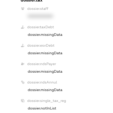
dossier.tax
dossier.staff
XXXXXXXXXX
dossier.taxDebt
dossier.missingData
dossier.esvDebt
dossier.missingData
dossier.ndsPayer
dossier.missingData
dossier.ndsAnnul
dossier.missingData
dossier.single_tax_reg
dossier.notInList