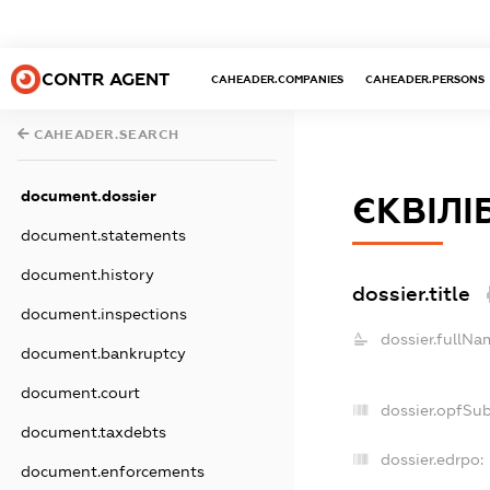
CONTR AGENT
CAHEADER.COMPANIES
CAHEADER.PERSONS
CAHEADER.SEARCH
document.dossier
ЄКВІЛІ
document.statements
document.history
dossier.title
document.inspections
dossier.fullNa
document.bankruptcy
document.court
dossier.opfSu
document.taxdebts
dossier.edrpo:
document.enforcements