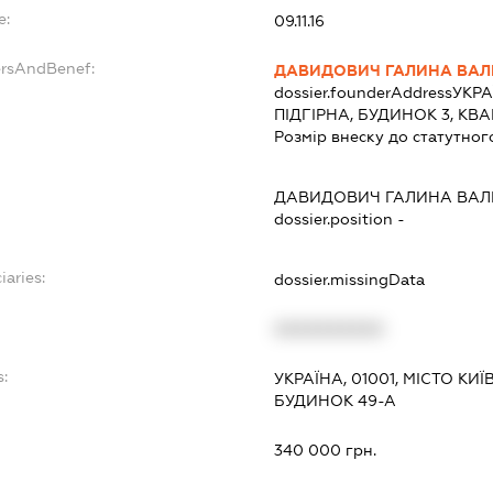
e:
09.11.16
ersAndBenef:
ДАВИДОВИЧ ГАЛИНА ВАЛ
dossier.founderAddress
УКРА
ПІДГІРНА, БУДИНОК 3, КВ
Розмір внеску до статутног
ДАВИДОВИЧ ГАЛИНА ВАЛ
dossier.position -
iaries:
dossier.missingData
XXXXXXXXXX
s:
УКРАЇНА, 01001, МІСТО К
БУДИНОК 49-А
:
340 000 грн.