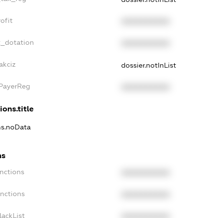
ofit
XXXXXXXXXX
t_dotation
XXXXXXXXXX
akciz
dossier.notInList
xPayerReg
XXXXXXXXXX
ions.title
ons.noData
ns
anctions
XXXXXXXXXX
anctions
XXXXXXXXXX
lackList
XXXXXXXXXX