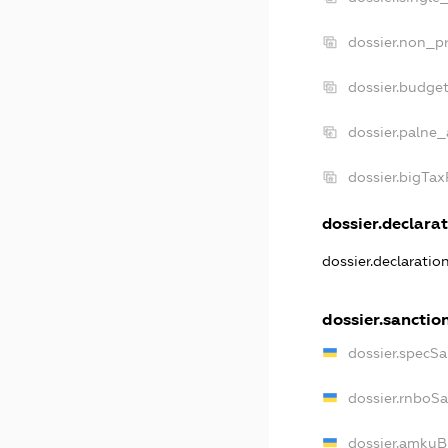
dossier.non_pr
dossier.budge
dossier.palne_
dossier.bigTa
dossier.declarat
dossier.declarati
dossier.sanctio
dossier.specS
dossier.rnboS
dossier.amkuB