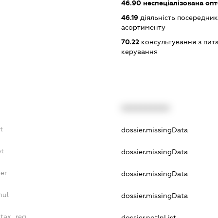
46.90
неспеціалізована опт
46.19
діяльність посередник
асортименту
70.22
консультування з пита
керування
XXXXXXXXXX
t
dossier.missingData
bt
dossier.missingData
er
dossier.missingData
nul
dossier.missingData
_tax_reg
dossier.notInList