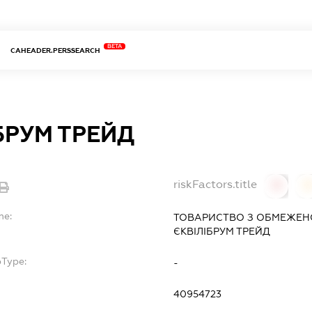
BETA
CAHEADER.PERSSEARCH
БРУМ ТРЕЙД
riskFactors.title
0
0
me:
ТОВАРИСТВО З ОБМЕЖЕН
ЄКВІЛІБРУМ ТРЕЙД
bType:
-
40954723