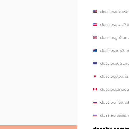
dossier.ofacSa
dossier.ofacN
dossier.gbSan
dossier.ausSa
dossier.euSan
dossier.japanS
dossier.canad
dossier.rfSanc
dossier.russia