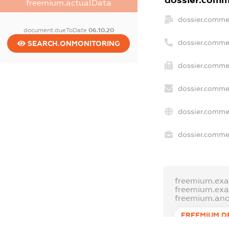
dossier.comme
freemium.actualData
dossier.comme
document.dueToDate
06.10.20
dossier.comme
SEARCH.ONMONITORING
dossier.commer
dossier.commer
dossier.commer
dossier.commer
freemium.exa
freemium.ex
freemium.an
FREEMIUM.D