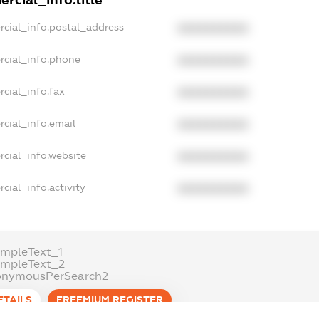
rcial_info.title
rcial_info.postal_address
XXXXXXXXXX
rcial_info.phone
XXXXXXXXXX
cial_info.fax
XXXXXXXXXX
cial_info.email
XXXXXXXXXX
cial_info.website
XXXXXXXXXX
cial_info.activity
XXXXXXXXXX
mpleText_1
ampleText_2
onymousPerSearch2
ETAILS
FREEMIUM.REGISTER