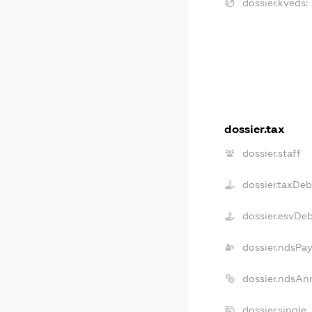
dossier.kveds:
dossier.tax
dossier.staff
dossier.taxDeb
dossier.esvDe
dossier.ndsPay
dossier.ndsAn
dossier.single