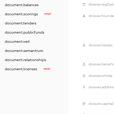
dossier.regDat
document.balances
document.scorings
new!
dossier.found
document.tenders
document.publicfunds
document.ved
dossier.heads:
document.semantrum
document.relationships
dossier.benefic
document.licenses
new!
dossier.smida:
dossier.addres
dossier.capital