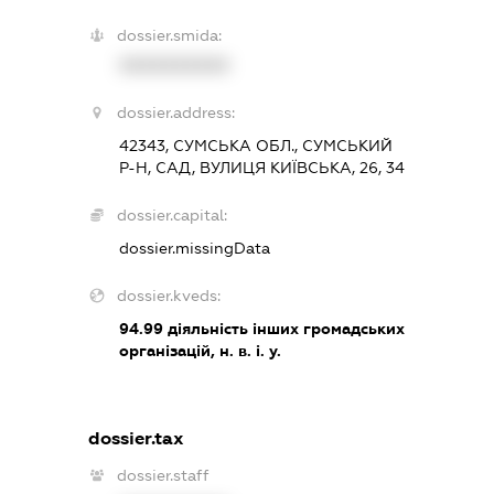
dossier.smida:
XXXXXXXXXX
dossier.address:
42343, СУМСЬКА ОБЛ., СУМСЬКИЙ
Р-Н, САД, ВУЛИЦЯ КИЇВСЬКА, 26, 34
dossier.capital:
dossier.missingData
dossier.kveds:
94.99
діяльність інших громадських
організацій, н. в. і. у.
dossier.tax
dossier.staff