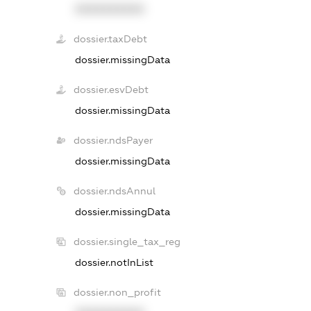
XXXXXXXXXX
dossier.taxDebt
dossier.missingData
dossier.esvDebt
dossier.missingData
dossier.ndsPayer
dossier.missingData
dossier.ndsAnnul
dossier.missingData
dossier.single_tax_reg
dossier.notInList
dossier.non_profit