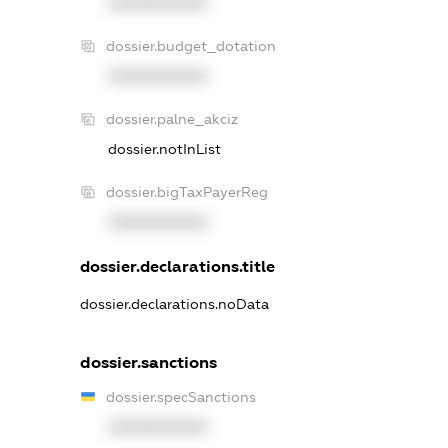
XXXXXXXXXX
dossier.budget_dotation
XXXXXXXXXX
dossier.palne_akciz
dossier.notInList
dossier.bigTaxPayerReg
XXXXXXXXXX
dossier.declarations.title
dossier.declarations.noData
dossier.sanctions
dossier.specSanctions
XXXXXXXXXX