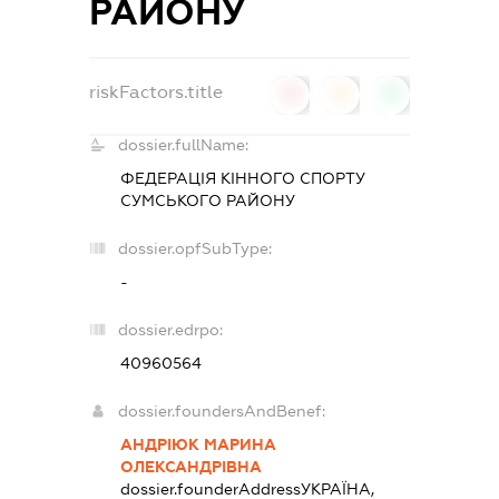
РАЙОНУ
riskFactors.title
0
0
0
dossier.fullName:
ФЕДЕРАЦІЯ КІННОГО СПОРТУ
СУМСЬКОГО РАЙОНУ
dossier.opfSubType:
-
dossier.edrpo:
40960564
dossier.foundersAndBenef:
АНДРІЮК МАРИНА
ОЛЕКСАНДРІВНА
dossier.founderAddress
УКРАЇНА,