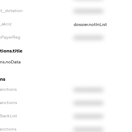
et_dotation
XXXXXXXXXX
_akciz
dossier.notInList
axPayerReg
XXXXXXXXXX
tions.title
ions.noData
ons
Sanctions
XXXXXXXXXX
Sanctions
XXXXXXXXXX
BlackList
XXXXXXXXXX
anctions
XXXXXXXXXX