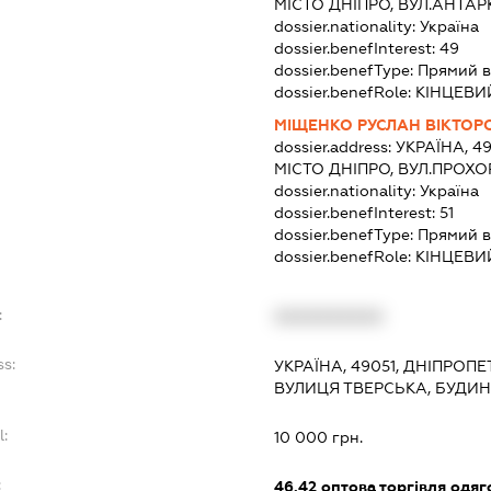
МІСТО ДНІПРО, ВУЛ.АНТАР
dossier.nationality:
Україна
dossier.benefInterest:
49
dossier.benefType:
Прямий в
dossier.benefRole:
КІНЦЕВИ
МІЩЕНКО РУСЛАН ВІКТОР
dossier.address:
УКРАЇНА, 4
МІСТО ДНІПРО, ВУЛ.ПРОХ
dossier.nationality:
Україна
dossier.benefInterest:
51
dossier.benefType:
Прямий в
dossier.benefRole:
КІНЦЕВИ
:
XXXXXXXXXX
ss:
УКРАЇНА, 49051, ДНІПРОП
ВУЛИЦЯ ТВЕРСЬКА, БУДИН
l:
10 000 грн.
:
46.42
оптова торгівля одяго