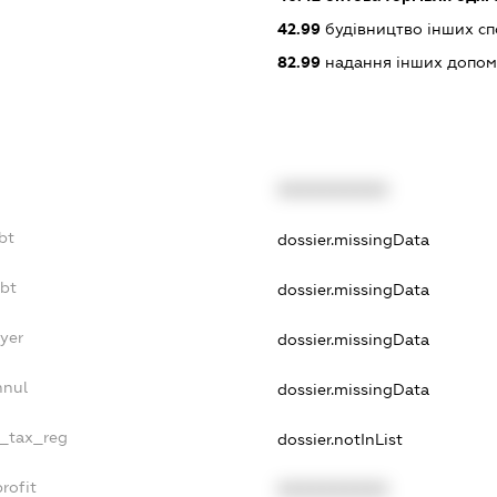
42.99
будівництво інших спор
82.99
надання інших допоміж
XXXXXXXXXX
bt
dossier.missingData
ebt
dossier.missingData
ayer
dossier.missingData
nnul
dossier.missingData
e_tax_reg
dossier.notInList
rofit
XXXXXXXXXX