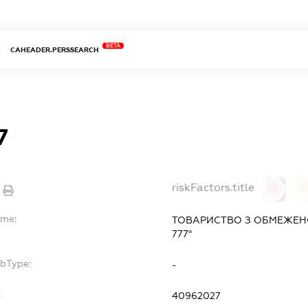
BETA
CAHEADER.PERSSEARCH
7
riskFactors.title
0
ame:
ТОВАРИСТВО З ОБМЕЖЕН
777"
ubType:
-
:
40962027