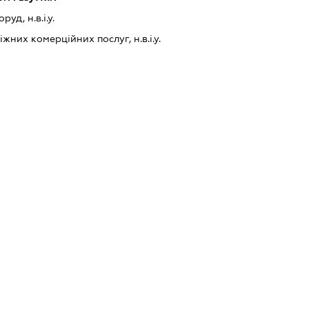
уд, н.в.і.у.
них комерційних послуг, н.в.і.у.