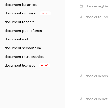
document.balances
dossier.regDa
document.scorings
new!
dossier.foun
document.tenders
document.publicfunds
document.ved
document.semantrum
document.relationships
document.licenses
new!
dossier.heads
dossier.benefi