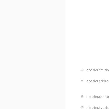
dossier.smida
dossier.addre
dossier.capita
dossier.kveds