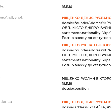
te:
15.11.16
dersAndBenef:
МІЩЕНКО ДЕНИС РУСЛАН
dossier.founderAddress
УКРА
ОБЛ., МІСТО ДНІПРО, ВУЛ
statements.nationality:
Укра
Розмір внеску до статутног
МІЩЕНКО РУСЛАН ВІКТОР
dossier.founderAddress
УКРА
ОБЛ., МІСТО ДНІПРО, ВУЛ
statements.nationality:
Укра
Розмір внеску до статутног
:
МІЩЕНКО РУСЛАН ВІКТОР
15.11.16
dossier.position -
ciaries:
МІЩЕНКО ДЕНИС РУСЛАН
dossier.address:
УКРАЇНА, 4