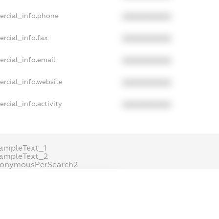
ercial_info.phone
XXXXXXXXXX
rcial_info.fax
XXXXXXXXXX
rcial_info.email
XXXXXXXXXX
ercial_info.website
XXXXXXXXXX
rcial_info.activity
XXXXXXXXXX
ampleText_1
ampleText_2
nonymousPerSearch2
DETAILS
FREEMIUM.REGISTER