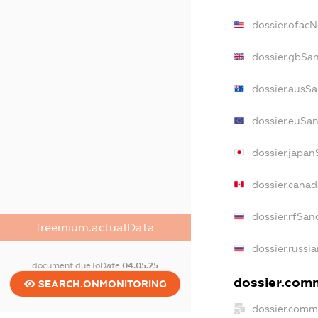
dossier.ofac
dossier.gbSa
dossier.ausS
dossier.euSa
dossier.japa
dossier.cana
dossier.rfSan
freemium.actualData
dossier.russi
document.dueToDate
04.05.25
dossier.comm
SEARCH.ONMONITORING
dossier.comm