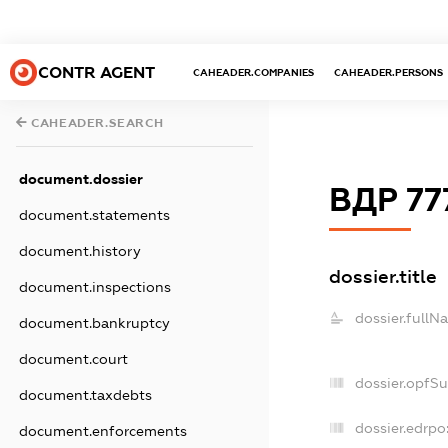
CONTR AGENT
CAHEADER.COMPANIES
CAHEADER.PERSONS
CAHEADER.SEARCH
document.dossier
ВДР 77
document.statements
document.history
dossier.title
document.inspections
dossier.fullN
document.bankruptcy
document.court
dossier.opfS
document.taxdebts
dossier.edrpo
document.enforcements