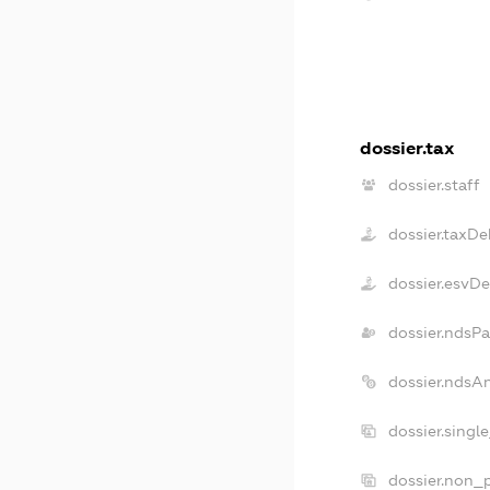
dossier.tax
dossier.staff
dossier.taxDe
dossier.esvD
dossier.ndsP
dossier.ndsA
dossier.singl
dossier.non_p