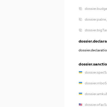
dossier.budg
dossier.palne
dossier.bigT
dossier.declara
dossier.declarat
dossier.sancti
dossier.spec
dossier.rnbo
dossier.amku
dossier.ofacS