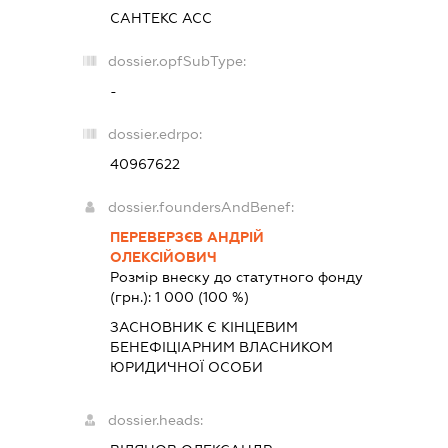
САНТЕКС АСС
dossier.opfSubType:
-
dossier.edrpo:
40967622
dossier.foundersAndBenef:
ПЕРЕВЕРЗЄВ АНДРІЙ
ОЛЕКСІЙОВИЧ
Розмір внеску до статутного фонду
(грн.):
1 000
(100 %)
ЗАСНОВНИК Є КІНЦЕВИМ
БЕНЕФІЦІАРНИМ ВЛАСНИКОМ
ЮРИДИЧНОЇ ОСОБИ
dossier.heads: