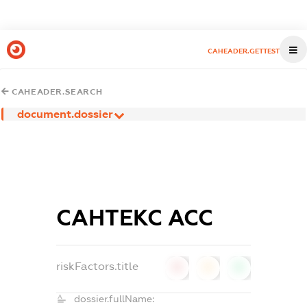
CAHEADER.GETTEST
CAHEADER.SEARCH
document.dossier
САНТЕКС АСС
riskFactors.title
0
0
0
dossier.fullName: