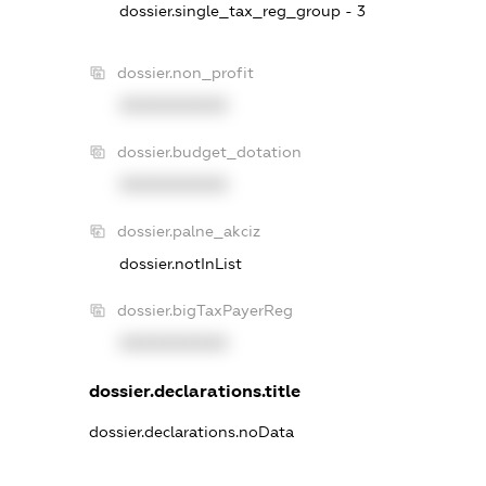
dossier.single_tax_reg_group - 3
dossier.non_profit
XXXXXXXXXX
dossier.budget_dotation
XXXXXXXXXX
dossier.palne_akciz
dossier.notInList
dossier.bigTaxPayerReg
XXXXXXXXXX
dossier.declarations.title
dossier.declarations.noData