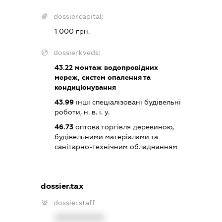
dossier.capital:
1 000 грн.
dossier.kveds:
43.22
монтаж водопровідних
мереж, систем опалення та
кондиціонування
43.99
інші спеціалізовані будівельні
роботи, н. в. і. у.
46.73
оптова торгівля деревиною,
будівельними матеріалами та
санітарно-технічним обладнанням
dossier.tax
dossier.staff
XXXXXXXXXX